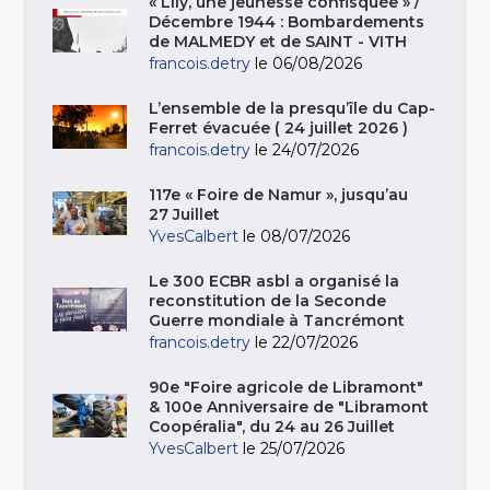
« Lily, une jeunesse confisquée » /
Décembre 1944 : Bombardements
de MALMEDY et de SAINT - VITH
francois.detry
le 06/08/2026
L’ensemble de la presqu’île du Cap-
Ferret évacuée ( 24 juillet 2026 )
francois.detry
le 24/07/2026
117e « Foire de Namur », jusqu’au
27 Juillet
YvesCalbert
le 08/07/2026
Le 300 ECBR asbl a organisé la
reconstitution de la Seconde
Guerre mondiale à Tancrémont
francois.detry
le 22/07/2026
90e "Foire agricole de Libramont"
& 100e Anniversaire de "Libramont
Coopéralia", du 24 au 26 Juillet
YvesCalbert
le 25/07/2026