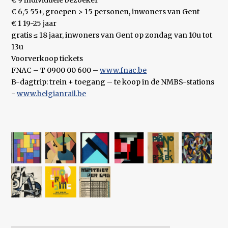
€ 9 individuele bezoeker
€ 6,5 55+, groepen > 15 personen, inwoners van Gent
€ 1 19-25 jaar
gratis ≤ 18 jaar, inwoners van Gent op zondag van 10u tot
13u
Voorverkoop tickets
FNAC – T 0900 00 600 –
www.fnac.be
B-dagtrip: trein + toegang – te koop in de NMBS-stations
-
www.belgianrail.be