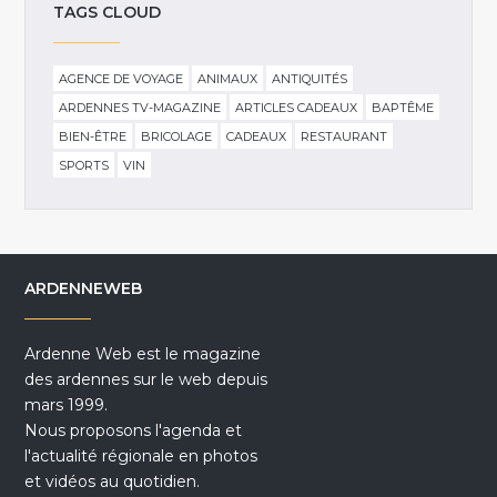
TAGS CLOUD
AGENCE DE VOYAGE
ANIMAUX
ANTIQUITÉS
ARDENNES TV-MAGAZINE
ARTICLES CADEAUX
BAPTÊME
BIEN-ÊTRE
BRICOLAGE
CADEAUX
RESTAURANT
SPORTS
VIN
ARDENNEWEB
Ardenne Web est le magazine
des ardennes sur le web depuis
mars 1999.
Nous proposons l'agenda et
l'actualité régionale en photos
et vidéos au quotidien.