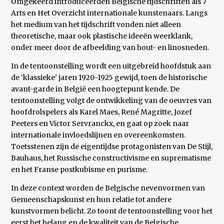
Omgekeerd introduceerden Belgische tijdschriften als 7
Arts en Het Overzicht internationale kunstenaars. Langs
het medium van het tijdschrift vonden niet alleen
theoretische, maar ook plastische ideeën weerklank,
onder meer door de afbeelding van hout- en linosneden.
In de tentoonstelling wordt een uitgebreid hoofdstuk aan
de ‘klassieke’ jaren 1920-1925 gewijd, toen de historische
avant-garde in België een hoogtepunt kende. De
tentoonstelling volgt de ontwikkeling van de oeuvres van
hoofdrolspelers als Karel Maes, René Magritte, Jozef
Peeters en Victor Servranckx, en gaat op zoek naar
internationale invloedslijnen en overeenkomsten.
Toetsstenen zijn de eigentijdse protagonisten van De Stijl,
Bauhaus, het Russische constructivisme en suprematisme
en het Franse postkubisme en purisme.
In deze context worden de Belgische nevenvormen van
Gemeenschapskunst en hun relatie tot andere
kunstvormen belicht. Zo toont de tentoonstelling voor het
eerst het belang en de kwaliteit van de Belgische