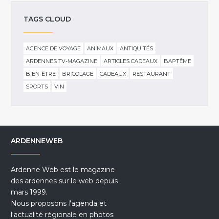
TAGS CLOUD
AGENCE DE VOYAGE
ANIMAUX
ANTIQUITÉS
ARDENNES TV-MAGAZINE
ARTICLES CADEAUX
BAPTÊME
BIEN-ÊTRE
BRICOLAGE
CADEAUX
RESTAURANT
SPORTS
VIN
ARDENNEWEB
Ardenne Web est le magazine
des ardennes sur le web depuis
mars 1999.
Nous proposons l'agenda et
l'actualité régionale en photos