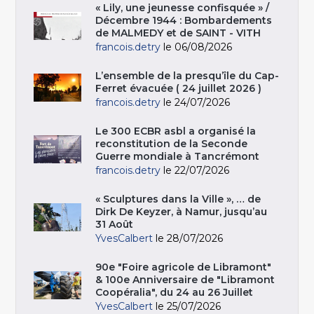
« Lily, une jeunesse confisquée » /
Décembre 1944 : Bombardements
de MALMEDY et de SAINT - VITH
francois.detry
le 06/08/2026
L’ensemble de la presqu’île du Cap-
Ferret évacuée ( 24 juillet 2026 )
francois.detry
le 24/07/2026
Le 300 ECBR asbl a organisé la
reconstitution de la Seconde
Guerre mondiale à Tancrémont
francois.detry
le 22/07/2026
« Sculptures dans la Ville », … de
Dirk De Keyzer, à Namur, jusqu’au
31 Août
YvesCalbert
le 28/07/2026
90e "Foire agricole de Libramont"
& 100e Anniversaire de "Libramont
Coopéralia", du 24 au 26 Juillet
YvesCalbert
le 25/07/2026