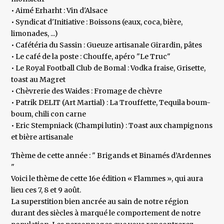
• Aimé Erharht : Vin d'Alsace
• Syndicat d'Initiative : Boissons (eaux, coca, bière,
limonades, ...)
• Cafétéria du Sassin : Gueuze artisanale Girardin, pâtes
• Le café de la poste : Chouffe, apéro "Le Truc"
• Le Royal Football Club de Bomal : Vodka fraise, Grisette,
toast au Magret
• Chèvrerie des Waides : Fromage de chèvre
• Patrik DELIT (Art Martial) : La Trouffette, Tequila boum-
boum, chili con carne
• Eric Stempniack (Champi lutin) : Toast aux champignons
et bière artisanale
Thème de cette année : " Brigands et Binamés d’Ardennes
"
Voici le thème de cette 16e édition « Flammes », qui aura
lieu ces 7, 8 et 9 août.
La superstition bien ancrée au sain de notre région
durant des siècles à marqué le comportement de notre