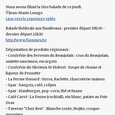
Nous avons filmé la 1ère balade de ce jeudi .
©Jean-Marie Lesage
Lien vers le reportage vidéo
Balade théâtrale aux flambeaux : premier départ 19h30 -
dernier départ 22h10
http://www.flammes.be
Dégustation de produits régionaux :
• Confrérie des Fervents du Beaujolais : crus du Beaujolais,
assiette saucisson, escargots
• Confrérie du Glorieux St-Hubert : Soupe de chasse et
liqueur de Prunette
• La Ferme Houard : Gyros, Raclette, charcuterie maison
• Spar : Sangria, café, crêpes
• Spar : Hamburger, pop-corn, thé et tisane
• Café Carré : La Foune (cocktail), vin blanc, patate au Foie
Gras
• Taverne "Chez Ben" : Blanche rosée, Mojito, croque-
monsieur