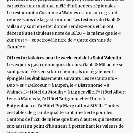
caractère international mêlé d’influences régionales.
Le restaurant « Cyrano » à Waimes est un autre grand
rendez-vous de la gastronomie. Les testeurs du Gault &
Millau s’y sont en effet donné rendez-vous et lui ont
décerné une fabuleuse note de 16/20 – la même que le «
Zur Post » - et octroyé le titre de « Carte des vins de
l’Année ».
Offres forfaitaires pour le week-end de la Saint Valentin
Les experts gastronomiques de chez Gault & Millau ne se
sont pas arrêtés en si bon chemin, ils ont également
épinglés les établissements suivants : les restaurants «
Duo » et « Delcoeur » à Eupen, le « Bistronome » à
Waimes, l’« Hôtel du Moulin » à Ligneuville, l’« Hôtel Albert
1er » à Malmedy, l’« Hôtel Butgenbacher Hof » à
Butgenbach et l’« Hôtel Pip Margraff » à St.Vith. Toutes
ces tables de grande qualité sont une fierté pour les
Cantons de l’Est, de même que bien d’autres qui mettent
eux-aussi un point d’honneur à porter haut les valeurs de