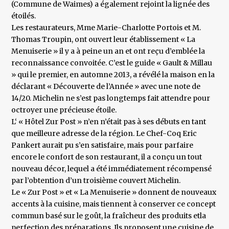
(Commune de Waimes) a également rejoint la lignée des
étoilés.
Les restaurateurs, Mme Marie-Charlotte Portois et M.
Thomas Troupin, ont ouvert leur établissement « La
Menuiserie » il y a à peine un an et ont reçu d’emblée la
reconnaissance convoitée. C’est le guide « Gault & Millau
» qui le premier, en automne 2013, a révélé la maison en la
déclarant « Découverte de l’Année » avec une note de
14/20. Michelin ne s’est pas longtemps fait attendre pour
octroyer une précieuse étoile.
L‘ « Hôtel Zur Post » n’en n’était pas à ses débuts en tant
que meilleure adresse de la région. Le Chef-Coq Eric
Pankert aurait pu s’en satisfaire, mais pour parfaire
encore le confort de son restaurant, il a conçu un tout
nouveau décor, lequel a été immédiatement récompensé
par l’obtention d’un troisième couvert Michelin.
Le « Zur Post » et « La Menuiserie » donnent de nouveaux
accents à la cuisine, mais tiennent à conserver ce concept
commun basé sur le goût, la fraîcheur des produits etla
perfection des préparations. Ils proposent une cuisine de