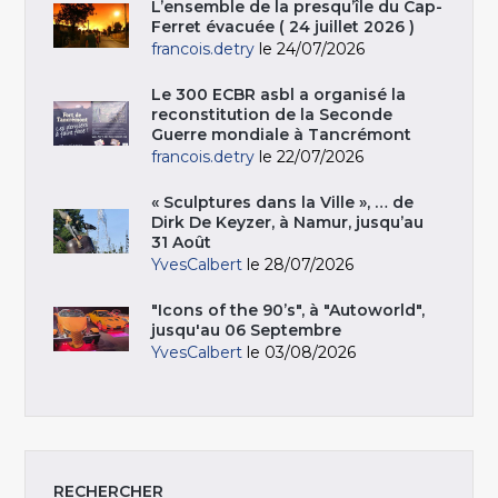
L’ensemble de la presqu’île du Cap-
Ferret évacuée ( 24 juillet 2026 )
francois.detry
le 24/07/2026
Le 300 ECBR asbl a organisé la
reconstitution de la Seconde
Guerre mondiale à Tancrémont
francois.detry
le 22/07/2026
« Sculptures dans la Ville », … de
Dirk De Keyzer, à Namur, jusqu’au
31 Août
YvesCalbert
le 28/07/2026
"Icons of the 90’s", à "Autoworld",
jusqu'au 06 Septembre
YvesCalbert
le 03/08/2026
RECHERCHER