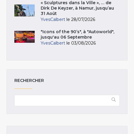
« Sculptures dans la Ville », … de
Dirk De Keyzer, à Namur, jusqu’au
31 Août
YvesCalbert
le 28/07/2026
"Icons of the 90’s", à "Autoworld",
jusqu'au 06 Septembre
YvesCalbert
le 03/08/2026
RECHERCHER