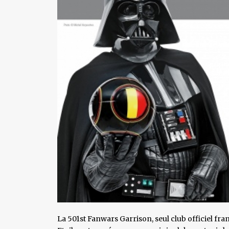
La 501st Fanwars Garrison, seul club officiel fr