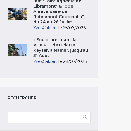
90e "Foire agricole de
Libramont" & 100e
Anniversaire de
"Libramont Coopéralia",
du 24 au 26 Juillet
YvesCalbert
le 25/07/2026
« Sculptures dans la
Ville », … de Dirk De
Keyzer, à Namur, jusqu’au
31 Août
YvesCalbert
le 28/07/2026
RECHERCHER