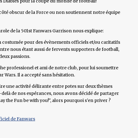
es Diables pour la coupe du monde de football!
u côté obscur de la Force ou non soutiennent notre équipe
parole de la 501st Fanwars Garrison nous explique:
ion costumée pour des évènements officiels et/ou caritatifs
ntre nous étant aussi de fervents supporters de football,
 deux passions.
e professionel et ami de notre club, pour lui soumettre
r Wars. Il a accepté sans hésitation.
ire une activité délirante entre potes sur deux thèmes
au-delà de nos espérances, nous avons décidé de partager
"May the Fun be with you!", alors pourquoi s'en priver ?
fficiel de Fanwars