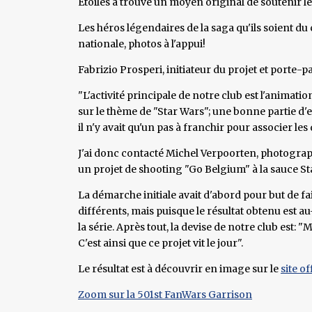
Etoiles a trouvé un moyen original de soutenir l
Les héros légendaires de la saga qu'ils soient d
nationale, photos à l'appui!
Fabrizio Prosperi, initiateur du projet et porte-
"L'activité principale de notre club est l'animat
sur le thème de "Star Wars"; une bonne partie d'e
il n'y avait qu'un pas à franchir pour associer les
J'ai donc contacté Michel Verpoorten, photograph
un projet de shooting "Go Belgium" à la sauce Sta
La démarche initiale avait d'abord pour but de fa
différents, mais puisque le résultat obtenu est 
la série. Après tout, la devise de notre club est: 
C'est ainsi que ce projet vit le jour".
Le résultat est à découvrir en image sur le
site o
Zoom sur la 501st FanWars Garrison