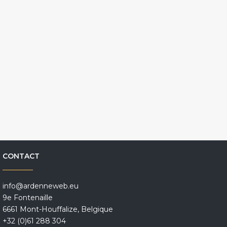
CONTACT
info@ardenneweb.eu
9e Fontenaille
6661 Mont-Houffalize, Belgique
+32 (0)61 288 304