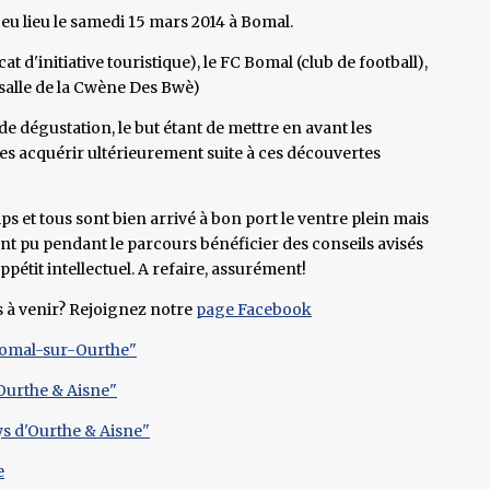
eu lieu le samedi 15 mars 2014 à Bomal.
t d'initiative touristique), le FC Bomal (club de football),
.(salle de la Cwène Des Bwè)
e dégustation, le but étant de mettre en avant les
les acquérir ultérieurement suite à ces découvertes
s et tous sont bien arrivé à bon port le ventre plein mais
ont pu pendant le parcours bénéficier des conseils avisés
ppétit intellectuel. A refaire, assurément!
s à venir? Rejoignez notre
page Facebook
 "Bomal-sur-Ourthe"
'Ourthe & Aisne"
s d'Ourthe & Aisne"
e