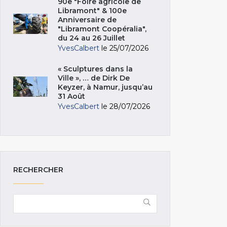
90e "Foire agricole de
Libramont" & 100e
Anniversaire de
"Libramont Coopéralia",
du 24 au 26 Juillet
YvesCalbert
le 25/07/2026
« Sculptures dans la
Ville », … de Dirk De
Keyzer, à Namur, jusqu’au
31 Août
YvesCalbert
le 28/07/2026
RECHERCHER