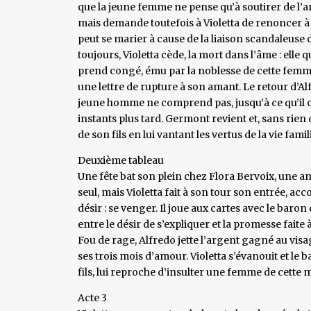
que la jeune femme ne pense qu’à soutirer de l’arge
mais demande toutefois à Violetta de renoncer à A
peut se marier à cause de la liaison scandaleuse
toujours, Violetta cède, la mort dans l’âme : ell
prend congé, ému par la noblesse de cette femme q
une lettre de rupture à son amant. Le retour d’Alf
jeune homme ne comprend pas, jusqu’à ce qu’il ouv
instants plus tard. Germont revient et, sans rien d
de son fils en lui vantant les vertus de la vie fam
Deuxième tableau
Une fête bat son plein chez Flora Bervoix, une ami
seul, mais Violetta fait à son tour son entrée, 
désir : se venger. Il joue aux cartes avec le bar
entre le désir de s’expliquer et la promesse faite
Fou de rage, Alfredo jette l’argent gagné au visag
ses trois mois d’amour. Violetta s’évanouit et le
fils, lui reproche d’insulter une femme de cette 
Acte 3