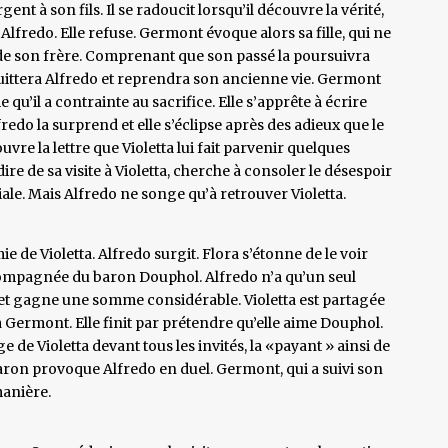
nt à son fils. Il se radoucit lorsqu’il découvre la vérité,
lfredo. Elle refuse. Germont évoque alors sa fille, qui ne
 de son frère. Comprenant que son passé la poursuivra
e quittera Alfredo et reprendra son ancienne vie. Germont
u’il a contrainte au sacrifice. Elle s’apprête à écrire
redo la surprend et elle s’éclipse après des adieux que le
re la lettre que Violetta lui fait parvenir quelques
ire de sa visite à Violetta, cherche à consoler le désespoir
iliale. Mais Alfredo ne songe qu’à retrouver Violetta.
e de Violetta. Alfredo surgit. Flora s’étonne de le voir
accompagnée du baron Douphol. Alfredo n’a qu’un seul
on et gagne une somme considérable. Violetta est partagée
 à Germont. Elle finit par prétendre qu’elle aime Douphol.
e de Violetta devant tous les invités, la «payant » ainsi de
 baron provoque Alfredo en duel. Germont, qui a suivi son
manière.