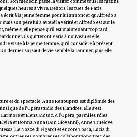
ous. Son médecin passe la visiter comme tous les matins
quelques heures à vivre. Dehors, les rues de Paris
a écrit à la jeune femme pour lui annoncer qu’Alfredo a
r mais son père lui a avoué la vérité et Alfredo est sur le
, même si elle pense qu’il est maintenant trop tard.
 pardonner. Ils quitteront Paris à nouveau et elle
dre visite à la jeune femme, qu’il considère à présent
. Un dernier sursaut de vie semble la ranimer, puis elle
ature et du spectacle, Anne Renouprez est diplômée des
nsi que de l’Opérastudio des Flandres. Elle s'est
Larmore et Elena Mosuc. A l’Opéra, parmi les rôles
a Elvira et Donna Anna (Don Giovanni), Anne Truelove
tessa (Le Nozze di Figaro) et encore Tosca, Lucia di
iste, outres ses nombreuses collaborations avec des