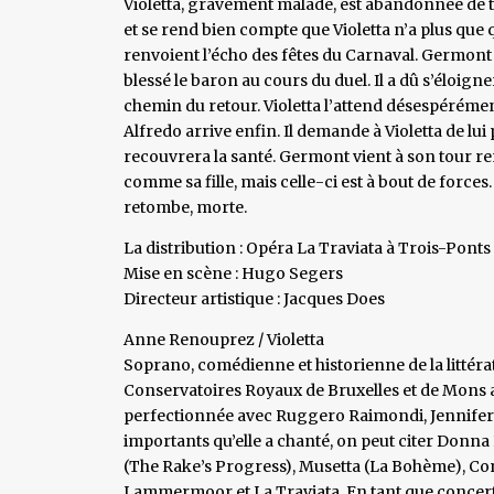
Violetta, gravement malade, est abandonnée de t
et se rend bien compte que Violetta n’a plus que 
renvoient l’écho des fêtes du Carnaval. Germont 
blessé le baron au cours du duel. Il a dû s’éloigne
chemin du retour. Violetta l’attend désespérément
Alfredo arrive enfin. Il demande à Violetta de lui
recouvrera la santé. Germont vient à son tour ren
comme sa fille, mais celle-ci est à bout de forces
retombe, morte.
La distribution : Opéra La Traviata à Trois-Ponts
Mise en scène : Hugo Segers
Directeur artistique : Jacques Does
Anne Renouprez / Violetta
Soprano, comédienne et historienne de la littér
Conservatoires Royaux de Bruxelles et de Mons ai
perfectionnée avec Ruggero Raimondi, Jennifer 
importants qu’elle a chanté, on peut citer Donn
(The Rake’s Progress), Musetta (La Bohème), Con
Lammermoor et La Traviata. En tant que concert