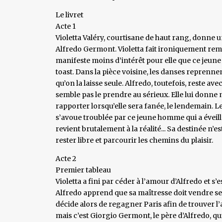
Le livret
Acte 1
Violetta Valéry, courtisane de haut rang, donne u
Alfredo Germont. Violetta fait ironiquement rema
manifeste moins d’intérêt pour elle que ce jeu
toast. Dans la pièce voisine, les danses reprenne
qu’on la laisse seule. Alfredo, toutefois, reste ave
semble pas le prendre au sérieux. Elle lui donne
rapporter lorsqu’elle sera fanée, le lendemain. Le
s’avoue troublée par ce jeune homme qui a éveillé
revient brutalement à la réalité... Sa destinée n’
rester libre et parcourir les chemins du plaisir.
Acte 2
Premier tableau
Violetta a fini par céder à l’amour d’Alfredo et 
Alfredo apprend que sa maîtresse doit vendre ses
décide alors de regagner Paris afin de trouver l
mais c’est Giorgio Germont, le père d’Alfredo, qui