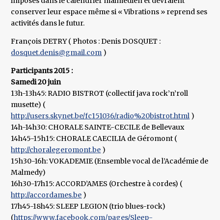
imposés dans le calendrier malmédien et devraient
conserver leur espace même si « Vibrations » reprend ses
activités dans le futur.
François DETRY ( Photos : Denis DOSQUET :
dosquet.denis@gmail.com
)
Participants 2015 :
Samedi 20 juin
13h-13h45: RADIO BISTROT (collectif java rock’n’roll
musette) (
http://users.skynet.be/fc151036/radio%20bistrot.html
)
14h-14h30: CHORALE SAINTE-CECILE de Bellevaux
14h45-15h15: CHORALE CAECILIA de Géromont (
http://choralegeromont.be
)
15h30-16h: VOKADEMIE (Ensemble vocal de l’Académie de
Malmedy)
16h30-17h15: ACCORD’AMES (Orchestre à cordes) (
http://accordames.be
)
17h45-18h45: SLEEP LEGION (trio blues-rock)
(
https://www.facebook.com/pages/Sleep-