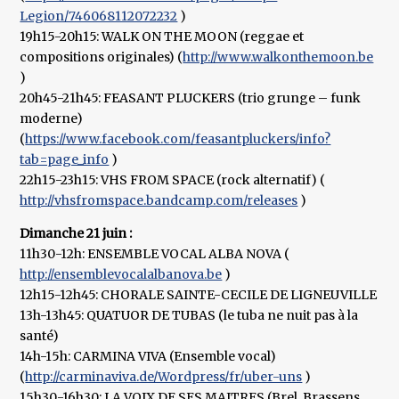
Legion/746068112072232
)
19h15-20h15: WALK ON THE MOON (reggae et
compositions originales) (
http://www.walkonthemoon.be
)
20h45-21h45: FEASANT PLUCKERS (trio grunge – funk
moderne)
(
https://www.facebook.com/feasantpluckers/info?
tab=page_info
)
22h15-23h15: VHS FROM SPACE (rock alternatif) (
http://vhsfromspace.bandcamp.com/releases
)
Dimanche 21 juin :
11h30-12h: ENSEMBLE VOCAL ALBA NOVA (
http://ensemblevocalalbanova.be
)
12h15-12h45: CHORALE SAINTE-CECILE DE LIGNEUVILLE
13h-13h45: QUATUOR DE TUBAS (le tuba ne nuit pas à la
santé)
14h-15h: CARMINA VIVA (Ensemble vocal)
(
http://carminaviva.de/Wordpress/fr/uber-uns
)
15h30-16h30: LA VOIX DE SES MAITRES (Brel, Brassens,