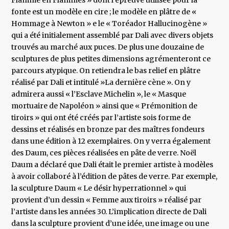
Flamme en Flammes » dont l’épreuve utilisée pour la
fonte est un modèle en cire ; le modèle en plâtre de «
Hommage à Newton » e le « Toréador Hallucinogène »
qui a été initialement assemblé par Dali avec divers objets
trouvés au marché aux puces. De plus une douzaine de
sculptures de plus petites dimensions agrémenteront ce
parcours atypique. On retiendra le bas relief en plâtre
réalisé par Dali et intitulé »La dernière cène ». On y
admirera aussi « l’Esclave Michelin », le « Masque
mortuaire de Napoléon » ainsi que « Prémonition de
tiroirs » qui ont été créés par l’artiste sois forme de
dessins et réalisés en bronze par des maîtres fondeurs
dans une édition à 12 exemplaires. On y verra également
des Daum, ces pièces réalisées en pâte de verre. Noël
Daum a déclaré que Dali était le premier artiste à modèles
à avoir collaboré à l’édition de pâtes de verre. Par exemple,
la sculpture Daum « Le désir hyperrationnel » qui
provient d’un dessin « Femme aux tiroirs » réalisé par
l’artiste dans les années 30. L’implication directe de Dali
dans la sculpture provient d’une idée, une image ou une