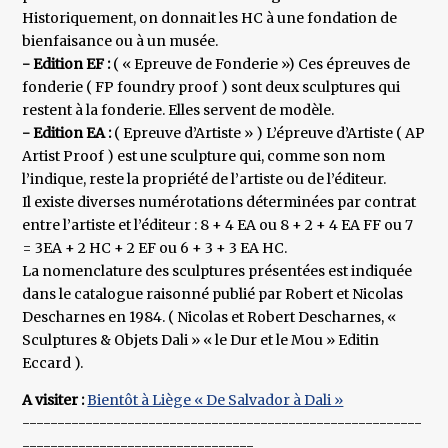
Historiquement, on donnait les HC à une fondation de
bienfaisance ou à un musée.
- Edition EF :
( « Epreuve de Fonderie ») Ces épreuves de
fonderie ( FP foundry proof ) sont deux sculptures qui
restent à la fonderie. Elles servent de modèle.
- Edition EA :
( Epreuve d’Artiste » ) L’épreuve d’Artiste ( AP
Artist Proof ) est une sculpture qui, comme son nom
l’indique, reste la propriété de l’artiste ou de l’éditeur.
Il existe diverses numérotations déterminées par contrat
entre l’artiste et l’éditeur : 8 + 4 EA ou 8 + 2 + 4 EA FF ou 7
= 3EA + 2 HC + 2 EF ou 6 + 3 + 3 EA HC.
La nomenclature des sculptures présentées est indiquée
dans le catalogue raisonné publié par Robert et Nicolas
Descharnes en 1984. ( Nicolas et Robert Descharnes, «
Sculptures & Objets Dali » « le Dur et le Mou » Editin
Eccard ).
A visiter :
Bientôt à Liège « De Salvador à Dali »
---------------------------------------------------------
---------------------------------