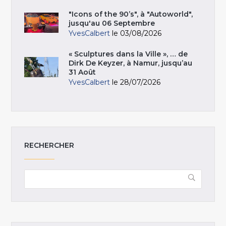
"Icons of the 90’s", à "Autoworld",
jusqu'au 06 Septembre
YvesCalbert
le 03/08/2026
« Sculptures dans la Ville », … de
Dirk De Keyzer, à Namur, jusqu’au
31 Août
YvesCalbert
le 28/07/2026
RECHERCHER