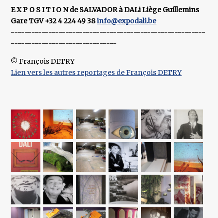
E X P O S I T I O N de SALVADOR à DALi Liège Guillemins
Gare TGV +32 4 224 49 38
info@expodali.be
---------------------------------------------------------
-------------------------------
© François DETRY
Lien vers les autres reportages de François DETRY