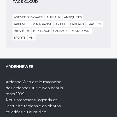
TAGS CLOUD
AGENCE DE VOYAGE
ANIMAUX
ANTIQUITÉS
ARDENNES TV-MAGAZINE
ARTICLES CADEAUX
BAPTÊME
BIEN-ÊTRE
BRICOLAGE
CADEAUX
RESTAURANT
SPORTS
VIN
ARDENNEWEB
Ardenne Web est le magazine
des ardennes sur le web depuis
mars 1999.
Nous proposons l'agenda et
l'actualité régionale en photos
et vidéos au quotidien.