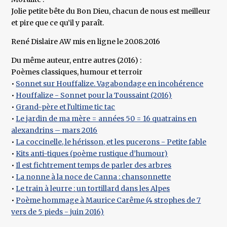
Jolie petite bête du Bon Dieu, chacun de nous est meilleur
et pire que ce qu’il y paraît.
René Dislaire AW mis en ligne le 20.08.2016
Du même auteur, entre autres (2016) :
Poèmes classiques, humour et terroir
•
Sonnet sur Houffalize. Vagabondage en incohérence
•
Houffalize - Sonnet pour la Toussaint (2016)
•
Grand-père et l'ultime tic tac
•
Le jardin de ma mère = années 50 = 16 quatrains en
alexandrins – mars 2016
•
La coccinelle, le hérisson, et les pucerons - Petite fable
•
Kits anti-tiques (poème rustique d’humour)
•
Il est fichtrement temps de parler des arbres
•
La nonne à la noce de Canna : chansonnette
•
Le train à leurre : un tortillard dans les Alpes
•
Poème hommage à Maurice Carême (4 strophes de 7
vers de 5 pieds - juin 2016)