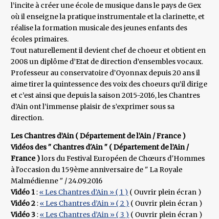
l’incite à créer une école de musique dans le pays de Gex
où il enseigne la pratique instrumentale et la clarinette, et
réalise la formation musicale des jeunes enfants des
écoles primaires.
Tout naturellement il devient chef de choeur et obtient en
2008 un diplôme d’Etat de direction d’ensembles vocaux.
Professeur au conservatoire d’Oyonnax depuis 20 ans il
aime tirer la quintessence des voix des choeurs qu’il dirige
et c’est ainsi que depuis la saison 2015-2016, les Chantres
d’Ain ont l’immense plaisir de s’exprimer sous sa
direction.
Les Chantres d’Ain ( Département de l’Ain / France )
Vidéos des " Chantres d'Ain " ( Département de l’Ain /
France )
lors du Festival Européen de Chœurs d'Hommes
à l'occasion du 159ème anniversaire de " La Royale
Malmédienne " / 24.09.2016
Vidéo 1
:
« Les Chantres d’Ain » ( 1 )
( Ouvrir plein écran )
Vidéo 2
:
« Les Chantres d’Ain » ( 2 )
( Ouvrir plein écran )
Vidéo 3
:
« Les Chantres d’Ain » ( 3 )
( Ouvrir plein écran )