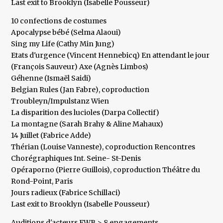
Last exit to Brooklyn (Isabelle Pousseur)
10 confections de costumes
Apocalypse bébé (Selma Alaoui)
Sing my Life (Cathy Min Jung)
Etats d'urgence (Vincent Hennebicq) En attendant le jour
(François Sauveur) Axe (Agnès Limbos)
Géhenne (Ismaël Saidi)
Belgian Rules (Jan Fabre), coproduction
Troubleyn/Impulstanz Wien
La disparition des lucioles (Darpa Collectif)
La montagne (Sarah Brahy & Aline Mahaux)
14 Juillet (Fabrice Adde)
Thérian (Louise Vanneste), coproduction Rencontres
Chorégraphiques Int. Seine- St-Denis
Opéraporno (Pierre Guillois), coproduction Théâtre du
Rond-Point, Paris
Jours radieux (Fabrice Schillaci)
Last exit to Brooklyn (Isabelle Pousseur)
Auditions d'acteurs FWB > 8 engagements