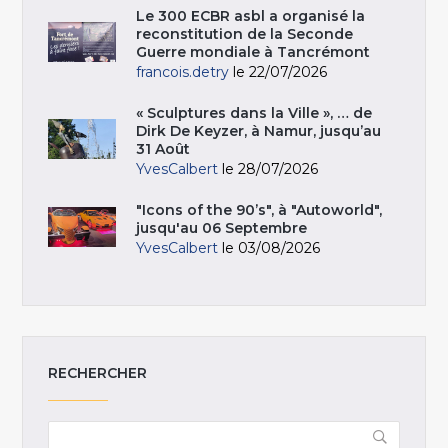
Le 300 ECBR asbl a organisé la
reconstitution de la Seconde
Guerre mondiale à Tancrémont
francois.detry
le 22/07/2026
« Sculptures dans la Ville », … de
Dirk De Keyzer, à Namur, jusqu’au
31 Août
YvesCalbert
le 28/07/2026
"Icons of the 90’s", à "Autoworld",
jusqu'au 06 Septembre
YvesCalbert
le 03/08/2026
RECHERCHER