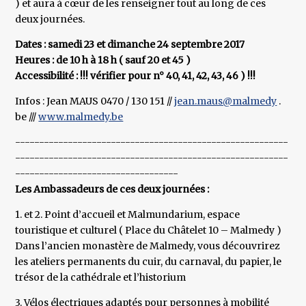
) et aura à cœur de les renseigner tout au long de ces
deux journées.
Dates : samedi 23 et dimanche 24 septembre 2017
Heures : de 10 h à 18 h ( sauf 20 et 45 )
Accessibilité : !!! vérifier pour n° 40, 41, 42, 43, 46 ) !!!
Infos : Jean MAUS 0470 / 130 151 //
jean.maus@malmedy
.
be ///
www.malmedy.be
---------------------------------------------------------
---------------------------------------------------------
----------------------------------
Les Ambassadeurs de ces deux journées :
1. et 2. Point d’accueil et Malmundarium, espace
touristique et culturel ( Place du Châtelet 10 – Malmedy )
Dans l’ancien monastère de Malmedy, vous découvrirez
les ateliers permanents du cuir, du carnaval, du papier, le
trésor de la cathédrale et l’historium
3. Vélos électriques adaptés pour personnes à mobilité