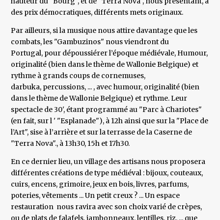
hauteur du "Bourg", et de "Terra Nova", nous présentant, à
des prix démocratiques, différents mets originaux.
Par ailleurs, si la musique nous attire davantage que les
combats, les "Gambuzinos" nous viendront du
Portugal, pour dépoussiérer l’époque médiévale, Humour,
originalité (bien dans le thème de Wallonie Belgique) et
rythme à grands coups de cornemuses,
darbuka, percussions, ... , avec humour, originalité (bien
dans le thème de Wallonie Belgique) et rythme. Leur
spectacle de 30', étant programmé au "Parc à Chariotes"
(en fait, sur l ' "Esplanade"), à 12h ainsi que sur la "Place de
l’Art", sise à l’arrière et sur la terrasse de la Caserne de
"Terra Nova"., à 13h30, 15h et 17h30.
En ce dernier lieu, un village des artisans nous proposera
différentes créations de type médiéval : bijoux, couteaux,
cuirs, encens, grimoire, jeux en bois, livres, parfums,
poteries, vêtements ... Un petit creux ? ... Un espace
restauration nous ravira avec son choix varié de crèpes,
ou de plats de falafels, jambonneaux, lentilles, riz, ... que