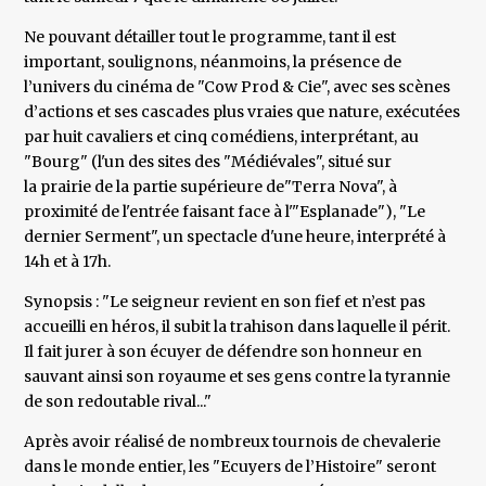
Ne pouvant détailler tout le programme, tant il est
important, soulignons, néanmoins, la présence de
l’univers du cinéma de "Cow Prod & Cie", avec ses scènes
d’actions et ses cascades plus vraies que nature, exécutées
par huit cavaliers et cinq comédiens, interprétant, au
"Bourg" (l'un des sites des "Médiévales", situé sur
la prairie de la partie supérieure de"Terra Nova", à
proximité de l'entrée faisant face à l'"Esplanade"), "Le
dernier Serment", un spectacle d'une heure, interprété à
14h et à 17h.
Synopsis : "Le seigneur revient en son fief et n’est pas
accueilli en héros, il subit la trahison dans laquelle il périt.
Il fait jurer à son écuyer de défendre son honneur en
sauvant ainsi son royaume et ses gens contre la tyrannie
de son redoutable rival..."
Après avoir réalisé de nombreux tournois de chevalerie
dans le monde entier, les "Ecuyers de l’Histoire" seront