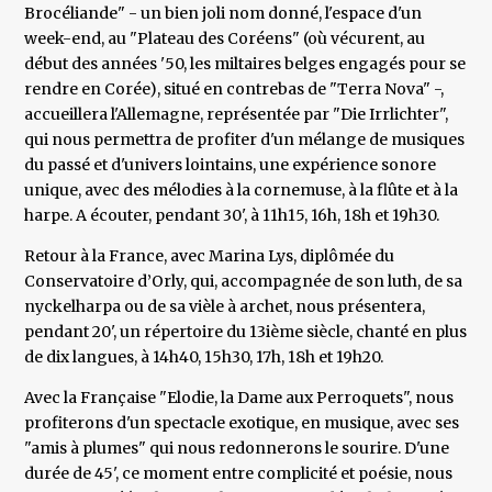
Brocéliande" - un bien joli nom donné, l'espace d'un
week-end, au "Plateau des Coréens" (où vécurent, au
début des années '50, les miltaires belges engagés pour se
rendre en Corée), situé en contrebas de "Terra Nova" -,
accueillera l'Allemagne, représentée par "Die Irrlichter",
qui nous permettra de profiter d'un mélange de musiques
du passé et d'univers lointains, une expérience sonore
unique, avec des mélodies à la cornemuse, à la flûte et à la
harpe. A écouter, pendant 30', à 11h15, 16h, 18h et 19h30.
Retour à la France, avec Marina Lys, diplômée du
Conservatoire d’Orly, qui, accompagnée de son luth, de sa
nyckelharpa ou de sa vièle à archet, nous présentera,
pendant 20', un répertoire du 13ième siècle, chanté en plus
de dix langues, à 14h40, 15h30, 17h, 18h et 19h20.
Avec la Française "Elodie, la Dame aux Perroquets", nous
profiterons d'un spectacle exotique, en musique, avec ses
"amis à plumes" qui nous redonnerons le sourire. D'une
durée de 45', ce moment entre complicité et poésie, nous