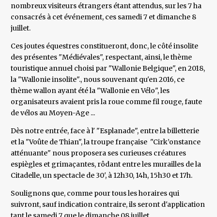
nombreux visiteurs étrangers étant attendus, sur les 7 ha
consacrés à cet événement, ces samedi 7 et dimanche 8
juillet.
Ces joutes équestres constitueront, donc, le côté insolite
des présentes "Médiévales", respectant, ainsi, le thème
touristique annuel choisi par "Wallonie Belgique", en 2018,
la "Wallonie insolite"., nous souvenant qu'en 2016, ce
thème wallon ayant été la "Wallonie en Vélo", les
organisateurs avaient pris la roue comme fil rouge, faute
de vélos au Moyen-Age ...
Dès notre entrée, face à l' "Esplanade", entre la billetterie
et la "Voûte de Thian", la troupe française "Cirk’onstance
atténuante" nous proposera ses curieuses créatures
espiègles et grimaçantes, rôdant entre les murailles de la
Citadelle, un spectacle de 30', à 12h30, 14h, 15h30 et 17h.
Soulignons que, comme pour tous les horaires qui
suivront, sauf indication contraire, ils seront d'application
tant le samedi 7 que le dimanche 08 juillet.