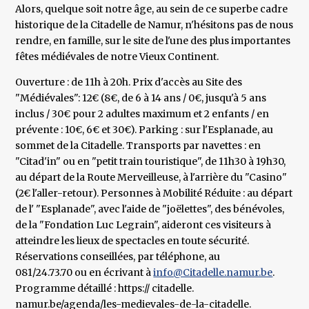
Alors, quelque soit notre âge, au sein de ce superbe cadre
historique de la Citadelle de Namur, n'hésitons pas de nous
rendre, en famille, sur le site de l'une des plus importantes
fêtes médiévales de notre Vieux Continent.
Ouverture : de 11h à 20h. Prix d'accès au Site des
"Médiévales": 12€ (8€, de 6 à 14 ans / 0€, jusqu'à 5 ans
inclus / 30€ pour 2 adultes maximum et 2 enfants / en
prévente : 10€, 6€ et 30€). Parking : sur l'Esplanade, au
sommet de la Citadelle. Transports par navettes : en
"Citad'in" ou en "petit train touristique", de 11h30 à 19h30,
au départ de la Route Merveilleuse, à l'arrière du "Casino"
(2€ l'aller-retour). Personnes à Mobilité Réduite : au départ
de l' "Esplanade", avec l'aide de "joëlettes", des bénévoles,
de la "Fondation Luc Legrain", aideront ces visiteurs à
atteindre les lieux de spectacles en toute sécurité.
Réservations conseillées, par téléphone, au
081/24.73.70 ou en écrivant à
info@Citadelle.namur.be
.
Programme détaillé : https:// citadelle.
namur.be/agenda/les-medievales-de-la-citadelle.