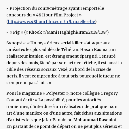
- Projection du court-métrage ayant remporté le
concours du « 48 Hour Film Project »
(
http://www.48hourfilm.com/fr/bruxelles-be
).
- « Pig » (« Khook »/Mani Haghighi/Iran/2018/108’)
Synopsis : « Un mystérieux serial killer s’attaque aux
cinéastes les plus adulés de Téhéran. Hasan Kasmai, un
réalisateur iranien, est étrangement épargné. Censuré
depuis des mois, lâché par son actrice fétiche, il est aussi la
cible des réseaux sociaux. Vexé, au bord de la crise de
nerfs, il veut comprendre à tout prix pourquoi le tueur ne
s’en prend pas à lui… »
Pour le magazine « Polyester », notre collègue Gregory
Coutaut écrit : « La possibilité, pour les autorités
iraniennes, d’interdire à un réalisateur de pratiquer son
art d’une manière ou d’une autre, fait échos aux situations
d’artistes tels que Jafar Panahi ou Mohammad Rasoulof.
En partant de ce point de départ on ne peut plus sérieux et