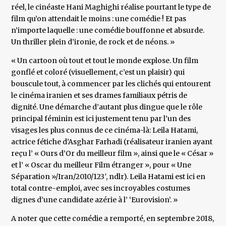
réel, le cinéaste Hani Maghighi réalise pourtant le type de
film qu’on attendait le moins : une comédie ! Et pas
n’importe laquelle : une comédie bouffonne et absurde.
Un thriller plein d’ironie, de rock et de néons. »
« Un cartoon où tout et tout le monde explose. Un film
gonflé et coloré (visuellement, c’est un plaisir) qui
bouscule tout, à commencer par les clichés qui entourent
le cinéma iranien et ses drames familiaux pétris de
dignité. Une démarche d’autant plus dingue que le rôle
principal féminin est ici justement tenu par l’un des
visages les plus connus de ce cinéma-là: Leila Hatami,
actrice fétiche d’Asghar Farhadi (réalisateur iranien ayant
reçu l’ « Ours d’Or du meilleur film », ainsi que le « César »
et l’ « Oscar du meilleur Film étranger », pour « Une
Séparation »/Iran/2010/123′, ndlr). Leila Hatami est ici en
total contre-emploi, avec ses incroyables costumes
dignes d’une candidate azérie à l’ ‘Eurovision’. »
A noter que cette comédie a remporté, en septembre 2018,