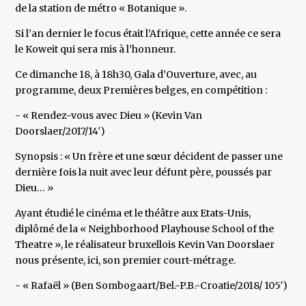
de la station de métro « Botanique ».
Si l’an dernier le focus était l’Afrique, cette année ce sera
le Koweit qui sera mis à l’honneur.
Ce dimanche 18, à 18h30, Gala d’Ouverture, avec, au
programme, deux Premières belges, en compétition :
- « Rendez-vous avec Dieu » (Kevin Van
Doorslaer/2017/14′)
Synopsis : « Un frère et une sœur décident de passer une
dernière fois la nuit avec leur défunt père, poussés par
Dieu… »
Ayant étudié le cinéma et le théâtre aux Etats-Unis,
diplômé de la « Neighborhood Playhouse School of the
Theatre », le réalisateur bruxellois Kevin Van Doorslaer
nous présente, ici, son premier court-métrage.
- « Rafaël » (Ben Sombogaart/Bel.-P.B.-Croatie/2018/ 105′)