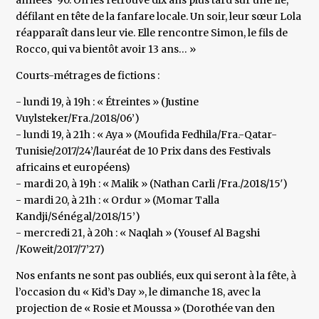
années ’90. On les retrouve dix ans plus tard sur une île,
défilant en tête de la fanfare locale. Un soir, leur sœur Lola
réapparaît dans leur vie. Elle rencontre Simon, le fils de
Rocco, qui va bientôt avoir 13 ans… »
Courts-métrages de fictions :
- lundi 19, à 19h : « Étreintes » (Justine
Vuylsteker/Fra./2018/06’)
- lundi 19, à 21h : « Aya » (Moufida Fedhila/Fra.-Qatar-
Tunisie/2017/24’/lauréat de 10 Prix dans des Festivals
africains et européens)
- mardi 20, à 19h : « Malik » (Nathan Carli /Fra./2018/15′)
- mardi 20, à 21h : « Ordur » (Momar Talla
Kandji/Sénégal/2018/15’)
- mercredi 21, à 20h : « Naqlah » (Yousef Al Bagshi
/Koweit/2017/7’27)
Nos enfants ne sont pas oubliés, eux qui seront à la fête, à
l’occasion du « Kid’s Day », le dimanche 18, avec la
projection de « Rosie et Moussa » (Dorothée van den