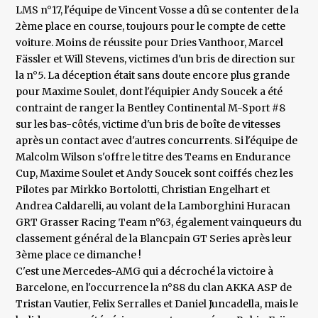
LMS n°17, l'équipe de Vincent Vosse a dû se contenter de la
2ème place en course, toujours pour le compte de cette
voiture. Moins de réussite pour Dries Vanthoor, Marcel
Fässler et Will Stevens, victimes d'un bris de direction sur
la n°5. La déception était sans doute encore plus grande
pour Maxime Soulet, dont l'équipier Andy Soucek a été
contraint de ranger la Bentley Continental M-Sport #8
sur les bas-côtés, victime d'un bris de boîte de vitesses
après un contact avec d'autres concurrents. Si l'équipe de
Malcolm Wilson s'offre le titre des Teams en Endurance
Cup, Maxime Soulet et Andy Soucek sont coiffés chez les
Pilotes par Mirkko Bortolotti, Christian Engelhart et
Andrea Caldarelli, au volant de la Lamborghini Huracan
GRT Grasser Racing Team n°63, également vainqueurs du
classement général de la Blancpain GT Series après leur
3ème place ce dimanche !
C'est une Mercedes-AMG qui a décroché la victoire à
Barcelone, en l'occurrence la n°88 du clan AKKA ASP de
Tristan Vautier, Felix Serralles et Daniel Juncadella, mais le