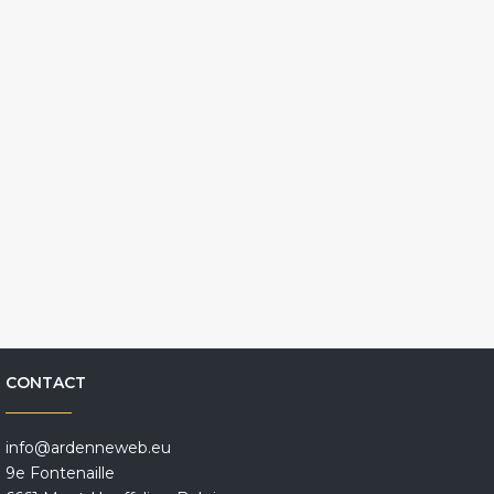
CONTACT
info@ardenneweb.eu
9e Fontenaille