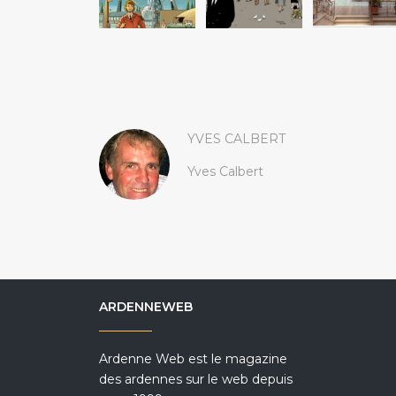
YVES CALBERT
Yves Calbert
ARDENNEWEB
Ardenne Web est le magazine
des ardennes sur le web depuis