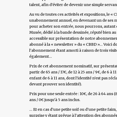
talent, afin d’éviter de devenir une simple serva
Au vu de toutes ces activités et expositions, le 
unabonnement annuel, en devenant un de ses membr
pour acheter son entrée, nous pourrons, autant de
Musée, dédié à la bande dessinée, réputé bien au d
accessible sur présentation de notre abonnemen
abonné à la « newsletter » du « CBBD »… Voici don
l’abonnement étant amorti à raison de trois visi
également…
Prix de cet abonnement nominatif, sur présentati
partir de 65 ans / 17€, de 12 à 25 ans / 9€, de 6 à 
enfant de 6 à 11 ans, dont l’identité n’est pas réc
devant prouver son identité).
Prix pour une seule entrée : 10€, de 26 à 64 ans (8€
ans / 0€ jusqu’à 5 ans inclus.
… Et en cas d’une petite soif ou d’une petite faim,
surprise y étant prévue à l’attention des abonné