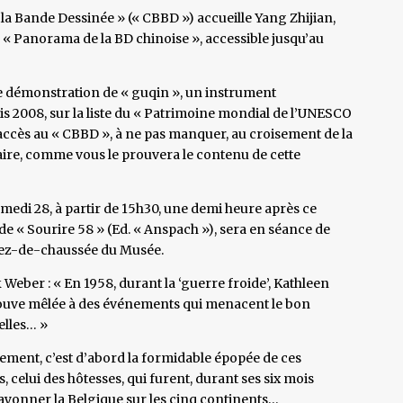
 la Bande Dessinée » (« CBBD ») accueille Yang Zhijian,
n « Panorama de la BD chinoise », accessible jusqu’au
e démonstration de « guqin », un instrument
puis 2008, sur la liste du « Patrimoine mondial de l’UNESCO
’accès au « CBBD », à ne pas manquer, au croisement de la
ire, comme vous le prouvera le contenu de cette
medi 28, à partir de 15h30, une demi heure après ce
de « Sourire 58 » (Ed. « Anspach »), sera en séance de
u rez-de-chaussée du Musée.
 Weber : « En 1958, durant la ‘guerre froide’, Kathleen
trouve mêlée à des événements qui menacent le bon
elles… »
nement, c’est d’abord la formidable épopée de ces
 celui des hôtesses, qui furent, durant ses six mois
 rayonner la Belgique sur les cinq continents…