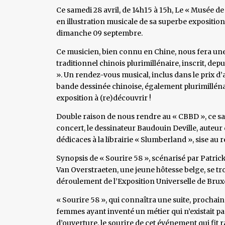
Ce samedi 28 avril, de 14h15 à 15h, Le « Musée de
en illustration musicale de sa superbe expositio
dimanche 09 septembre.
Ce musicien, bien connu en Chine, nous fera un
traditionnel chinois plurimillénaire, inscrit, de
». Un rendez-vous musical, inclus dans le prix d
bande dessinée chinoise, également plurimilléna
exposition à (re)découvrir !
Double raison de nous rendre au « CBBD », ce sa
concert, le dessinateur Baudouin Deville, auteur 
dédicaces à la librairie « Slumberland », sise a
Synopsis de « Sourire 58 », scénarisé par Patrick
Van Overstraeten, une jeune hôtesse belge, se 
déroulement de l’Exposition Universelle de Brux
« Sourire 58 », qui connaîtra une suite, prochai
femmes ayant inventé un métier qui n’existait pas,
d’ouverture, le sourire de cet événement qui fit