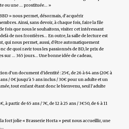
nte ou une … prostituée… »
« CBBD » nous permet, désormais, d’acquérir
es. Ainsi, sans devoir, à chaque fois, faire la file
 fois que nous le souhaitons, visiter cet intéressant
elà de nos frontières… En outre, la salle de lecture est
t, qui nous permet, aussi, d’être automatiquement
c de quoi ravir tous les passionnés de BD, le prix de
tes sur … 365 jours… Une bonne idée de cadeau,
on d’un document d’identité : 25€, de 26 à 64 ans (20€ à
11 ans / 0€ jusqu’à 5 ans inclus / 30€ pour un adulte et un
lamée, tout enfant étant donc le bienvenu, seul l’adulte
, à partir de 65 ans / 7€, de 12 à 25 ans / 3€50, de 6 à 11
 la fort jolie « Brasserie Horta » peut nous accueillir, une
s…