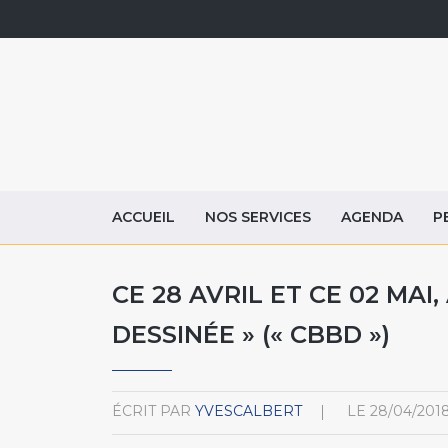
ACCUEIL
NOS SERVICES
AGENDA
P
CE 28 AVRIL ET CE 02 MAI
DESSINÉE » (« CBBD »)
ÉCRIT PAR
YVESCALBERT
LE
28/04/201