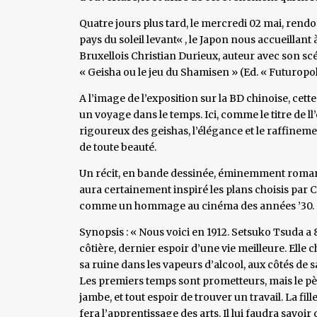
Quatre jours plus tard, le mercredi 02 mai, rendo
pays du soleil levant« , le Japon nous accueillant
Bruxellois Christian Durieux, auteur avec son scé
« Geisha ou le jeu du Shamisen » (Ed. « Futuropoli
A l’image de l’exposition sur la BD chinoise, cet
un voyage dans le temps. Ici, comme le titre de l
rigoureux des geishas, l’élégance et le raffinem
de toute beauté.
Un récit, en bande dessinée, éminemment romanes
aura certainement inspiré les plans choisis par Ch
comme un hommage au cinéma des années ’30.
Synopsis : « Nous voici en 1912. Setsuko Tsuda a 
côtière, dernier espoir d’une vie meilleure. Elle
sa ruine dans les vapeurs d’alcool, aux côtés de s
Les premiers temps sont prometteurs, mais le pèr
jambe, et tout espoir de trouver un travail. La fi
fera l’apprentissage des arts. Il lui faudra savo