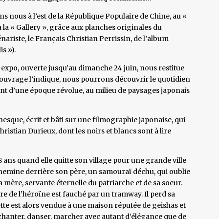
ns nous à l’est de la République Populaire de Chine, au «
 à la « Gallery », grâce aux planches originales du
nariste, le Français Christian Perrissin, de l’album
s »).
te expo, ouverte jusqu’au dimanche 24 juin, nous restitue
l’ouvrage l’indique, nous pourrons découvrir le quotidien
ent d’une époque révolue, au milieu de paysages japonais
que, écrit et bâti sur une filmographie japonaise, qui
ristian Durieux, dont les noirs et blancs sont à lire
8 ans quand elle quitte son village pour une grande ville
 chemine derrière son père, un samouraï déchu, qui oublie
a mère, servante éternelle du patriarche et de sa soeur.
e de l’héroïne est fauché par un tramway. Il perd sa
llette est alors vendue à une maison réputée de geishas et
ir chanter, danser, marcher avec autant d’élégance que de