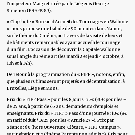
l’inspecteur Maigret, créé par le Liégeois George
Simenon (1903-1989).
« Clap ! », le « Bureau d’Accueil des Tournages en Wallonie
», nous propose une balade de 90 minutes dans Namur,
sur le thème du Cinéma, au travers de la visite de lieux et
de bâtiments remarquables ayant accueilli le tournage
d’un film. L’occasion de découvrir la Capitale wallonne
sous l’angle du 7ème art (les mardi 2 et jeudi 4 octobre, à
10h et à 14h).
De retour à la programmation du « FIFF », notons, enfin,
que plusieurs films seront projetés en décentralisation, à
Bruxelles, Liège et Mons.
Prix du « FIFF Pass » pour les 8 Jours : 35€ (30€ pour les –
de 25 ans, à partir de 65 ans, demandeurs d’emplois et
enseignants. Prix du « FIFF » Pass d’une Journée : 10€ (8€
en tarif réduit / 1€25 pour les « Article 27 »). Prix par
Séance : 6€ (hors Ouverture, Clôture, « FIFF Campus »,
sur invitation et « Cinéma Parents non admis »). Prix pour