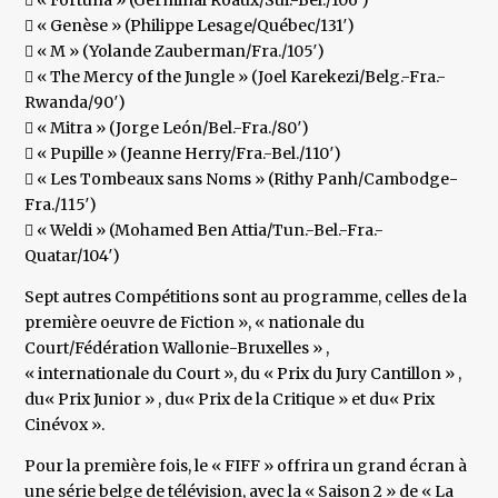
 « Fortuna » (Germinal Roaux/Sui.-Bel./106′)
 « Genèse » (Philippe Lesage/Québec/131′)
 « M » (Yolande Zauberman/Fra./105′)
 « The Mercy of the Jungle » (Joel Karekezi/Belg.-Fra.-
Rwanda/90′)
 « Mitra » (Jorge León/Bel.-Fra./80′)
 « Pupille » (Jeanne Herry/Fra.-Bel./110′)
 « Les Tombeaux sans Noms » (Rithy Panh/Cambodge-
Fra./115′)
 « Weldi » (Mohamed Ben Attia/Tun.-Bel.-Fra.-
Quatar/104′)
Sept autres Compétitions sont au programme, celles de la
première oeuvre de Fiction », « nationale du
Court/Fédération Wallonie-Bruxelles » ,
« internationale du Court », du « Prix du Jury Cantillon » ,
du« Prix Junior » , du« Prix de la Critique » et du« Prix
Cinévox ».
Pour la première fois, le « FIFF » offrira un grand écran à
une série belge de télévision, avec la « Saison 2 » de « La