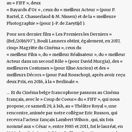
au « FIFF », deux
« Bayards d’Or » , ceux du « meilleur Acteur » (pour P.
Bartel, Z. Chasserlaud & M. Nissen) et de la « meilleure
Photographie » (pour J.-P. de Zaeytijd ).
Pour son dernier film « Les Premiers les Derniers »
(Bel./2016/97′), Bouli Lanners obtint, également, en 2017,
cinq« Magritte du Cinéma », ceux du
« meilleur Film », du « meilleur Réalisateur », du « meilleur
Acteur dans un second Rôle » (pour David Murgia), des «
meilleures Costumes » (pour Elise Ancion) et des «
meilleurs Décors » (pour Paul Rouschop), après avoir reçu
deux Prix, en 2016, à la « Berlinale ».
… Et du Cinéma belge francophone passons au Cinéma
français, avec le » Coup de Coeur« du « FIFF », qui nous
propose, ce samedi 29, à 14h, au « Théâtre Royal », une
rencontre, animée par notre collègue Eric Russon, qui
recevra l’acteur fançais Lambert Wilson , qui, six fois
nommé aux « César », entre 1985 et 2011, fut le lauréat, en