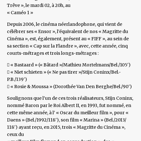
Trêve », le mardi 02, à 20h, au
« Caméo 1 »
Depuis 2006, le cinéma néerlandophone, qui vient de
célébrer ses « Ensor », l’équivalent de nos « Magritte du
Cinéma », est, également, présent au « FIFF », au sein de
sa section « Cap sur la Flandre », avec, cette année, cinq
courts-métrages et trois longs-métrages :
 « Bastaard » (« Bâtard »/Mathieu Mortelmans/Bel./105′)
 « Niet schieten » (« Ne pas tirer »/Stijn Coninx/Bel.-
P.B./139′)
 « Rosie & Moussa » (Dorothée Van Den Berghe/Bel./90′)
Soulignons que l’un de ces trois réalisateurs, Stijn Coninx,
nommé Baron par le Roi Albert II, en 1993, fut nommé, en
cette même année, à l’ « Oscar du meilleur film », pour «
Daens » (Bel./1992/118′), son film « Marina » (Bel./2013/
118′) ayant reçu, en 2015, trois « Magritte du Cinéma »,
ceux du