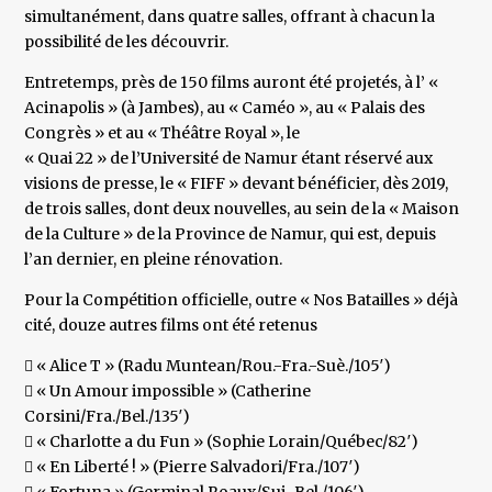
simultanément, dans quatre salles, offrant à chacun la
possibilité de les découvrir.
Entretemps, près de 150 films auront été projetés, à l’ «
Acinapolis » (à Jambes), au « Caméo », au « Palais des
Congrès » et au « Théâtre Royal », le
« Quai 22 » de l’Université de Namur étant réservé aux
visions de presse, le « FIFF » devant bénéficier, dès 2019,
de trois salles, dont deux nouvelles, au sein de la « Maison
de la Culture » de la Province de Namur, qui est, depuis
l’an dernier, en pleine rénovation.
Pour la Compétition officielle, outre « Nos Batailles » déjà
cité, douze autres films ont été retenus
 « Alice T » (Radu Muntean/Rou.-Fra.-Suè./105′)
 « Un Amour impossible » (Catherine
Corsini/Fra./Bel./135′)
 « Charlotte a du Fun » (Sophie Lorain/Québec/82′)
 « En Liberté ! » (Pierre Salvadori/Fra./107′)