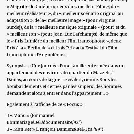
« Magritte du Cinéma », ceux du « meilleur Film », du «
meilleur réalisateur », du « meilleur scénario original ou
adaptation », de la« meilleure image » (pour Virginie
Surdej), de la « meilleure musique originale » (pour) et du
« meilleur son » (pour Jean-Luc Fafchamps), de même que
le « Prix Lumière du meilleur Film francophone », deux
Prix à la « Berlinale » et trois Prix au « Festival du Film
francophone d’Angoulème ».
Synopsis : « Une journée d’une famille enfermée dans un
appartement des environs du quartier du Mazzeh, à
Damas, au cours de la guerre civile syrienne. Sous les
bombardements et cernés par les‘snipers’, des hommes
demandent alors à entrer dans l’appartement… »
Egalement à l’affiche de ce « Focus » :
 « Manu » (Emmanuel
Bonmariage/Bel./documentaire/92′)
 « Mon Ket » (François Damiens/Bel.-Fra./89′)