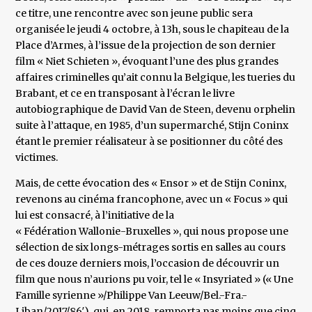
ce titre, une rencontre avec son jeune public sera
organisée le jeudi 4 octobre, à 13h, sous le chapiteau de la
Place d’Armes, à l’issue de la projection de son dernier
film « Niet Schieten », évoquant l’une des plus grandes
affaires criminelles qu’ait connu la Belgique, les tueries du
Brabant, et ce en transposant à l’écran le livre
autobiographique de David Van de Steen, devenu orphelin
suite à l’attaque, en 1985, d’un supermarché, Stijn Coninx
étant le premier réalisateur à se positionner du côté des
victimes.
Mais, de cette évocation des « Ensor » et de Stijn Coninx,
revenons au cinéma francophone, avec un « Focus » qui
lui est consacré, à l’initiative de la
« Fédération Wallonie-Bruxelles », qui nous propose une
sélection de six longs-métrages sortis en salles au cours
de ces douze derniers mois, l’occasion de découvrir un
film que nous n’aurions pu voir, tel le « Insyriated » (« Une
Famille syrienne »/Philippe Van Leeuw/Bel.-Fra.-
Liban/2017/86′), qui, en 2018, remporta pas moins que cinq