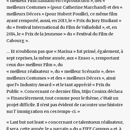
« meilleur Film flamand en coproduction », des «
meilleurs Costumes » (pour Catherine Marchand) et des «
meilleurs Décors » (pour Hubert Pouille), ce même film
ayant remporté, aussi, en 2013, le « Prix du Jury Etudiant »
du « Festival International du Film de Valladolid », et, en
2014, le « Prix de la Jeunesse » du « Festival du Film de
Cabourg ».
… Et n’oublions pas que « Marina » fut primé, également, à
sept reprises, la même année, aux « Ensor », remportant
ceux du« meilleur Film », du
« meilleur réalisateur », du « meilleur Scénario », des«
meilleurs Costumes » et des « meilleurs Décors », ainsi
que l’« Industry Award » et le tant apprécié « Prix du
Public ». Concernant ce dernier film, Stijn Coninx déclara
:« Financièrement, tout comme pour le thème, c’était un
projet difficile. Il n’est pas évident de raconter une histoire
sur l’ immigration en ces temps-ci. »
« Last but not least » concernant ce talentueux réalisateur,
il sera, cette année, le « parrain » du « FIFF Campus » et, à