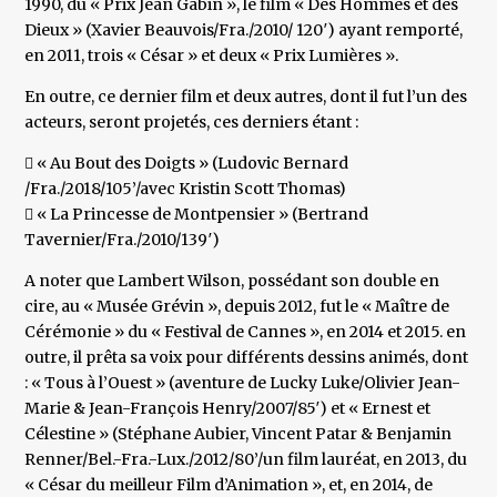
1990, du « Prix Jean Gabin », le film « Des Hommes et des
Dieux » (Xavier Beauvois/Fra./2010/ 120′) ayant remporté,
en 2011, trois « César » et deux « Prix Lumières ».
En outre, ce dernier film et deux autres, dont il fut l’un des
acteurs, seront projetés, ces derniers étant :
 « Au Bout des Doigts » (Ludovic Bernard
/Fra./2018/105’/avec Kristin Scott Thomas)
 « La Princesse de Montpensier » (Bertrand
Tavernier/Fra./2010/139′)
A noter que Lambert Wilson, possédant son double en
cire, au « Musée Grévin », depuis 2012, fut le « Maître de
Cérémonie » du « Festival de Cannes », en 2014 et 2015. en
outre, il prêta sa voix pour différents dessins animés, dont
: « Tous à l’Ouest » (aventure de Lucky Luke/Olivier Jean-
Marie & Jean-François Henry/2007/85′) et « Ernest et
Célestine » (Stéphane Aubier, Vincent Patar & Benjamin
Renner/Bel.-Fra.-Lux./2012/80’/un film lauréat, en 2013, du
« César du meilleur Film d’Animation », et, en 2014, de