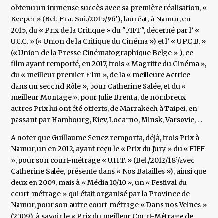
obtenu un immense succès avec sa première réalisation, «
Keeper » (Bel.-Fra.-Sui./2015/96′), lauréat, à Namur, en
2015, du « Prix de la Critique » du "FIFF", décerné par l’ «
U.C.C. » (« Union de la Critique du Cinéma ») et l’ « U.P.C.B. »
(« Union de la Presse Cinématographique Belge » ), ce
film ayant remporté, en 2017, trois « Magritte du Cinéma »,
du « meilleur premier Film », de la « meilleure Actrice
dans un second Rôle », pour Catherine Salée, et du «
meilleur Montage », pour Julie Brenta, de nombreux
autres Prix lui ont été offerts, de Marrakech à Taipei, en
passant par Hambourg, Kiev, Locarno, Minsk, Varsovie, …
A noter que Guillaume Senez remporta, déjà, trois Prix à
Namur, un en 2012, ayant reçu le « Prix du Jury » du « FIFF
», pour son court-métrage « U.H.T. » (Bel./2012/18’/avec
Catherine Salée, présente dans « Nos Batailles »), ainsi que
deux en 2009, mais à « Média 10/10 », un « Festival du
court-métrage » qui était organisé par la Province de
Namur, pour son autre court-métrage « Dans nos Veines »
(2009), à savoir le « Prix du meilleur Court-Métrage de