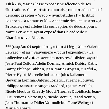
13h à 20h, Marie Clesse expose une sélection de ses
illustrations. Cette artiste namuroise, membre du collectif
de scénographes « Waoo », ayant étudié à l’ « Institut
Lazaron », à Namur, et à l’ « Académie des Beaux-Arts », à
Bruxelles, s’est attelée à la conception de décors pour«
Namur en Mai », ayant exposé dans le cadre de «
Chambres avec Vues ».
*** Jusqu’au 05 septembre,, retour à Liège, à la « Galerie
Le Parc » et au « Sauvenière », pour l’exposition « La
Collective Eté 2018 », avec des oeuvres d’Olivier Bayard,
Jean-Paul Collon, Adelin Donnay, Annick Dubisy, Cathy
Ganty, Philippe Gibbon, Jean-Marie Grojean, « Hafid »,
Pierre Hyart, Marcelle Imhauser, Jules Lallement,
Giovanni Lomma, Gabriel Loriers, Laurence Louwet,
Philippe Massart, François Medard, Djamel Merbah,
Nicole Meubus, Cheerly Mood, Thomas Quoidbach, Jean-
Luc Renier, Colette Rigo, Nicole Stenuit, Pascal Seutin,
Jean Thomanne, Didier Vanmollekot, René Weling et
Muriel Zanardi.