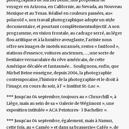
photographies de Michel Beine, nus proposant de
voyager en Arizona, en Californie, au Nevada, au Nouveau
Mexique et au Texas. Réalisé en couleurs passées, au«
polaroïd », son travail photographique adopte un style
documentaire, et pourtant complètementsubjectif. A son
programme, en vision frontale, au cadrage serré, au léger
flou artitique et à la lumière aveuglante, l’artiste nous
offre ses images de motels surannés, restos « fastfood »,
stations d’essence, voitures anciennes, …, une sorte de
bestiaire vernaculaire du rêve américain, de cette
Amérique décalée et fantasmée… Soulignons, enfin, que
Michel Beine enseigne, depuis 2004, la photographie
contemporaine, l’histoire de la photographie et le droit à
l’image, en cours du soir, à l’ « Institut St.-Luc ».
*** Jusqu’au 04 septembre, toujours au « Chrurchill », à
Liège, mais au sein de sa « Galerie de Wégimont », une
exposition intitulée « ACA Peintures- 3 Bachelier ».
*** Jusqu’au 04 septembre, également, mais à Namur,
cette fois, au « Caméo » et dans sa brasserie« Caféo », de