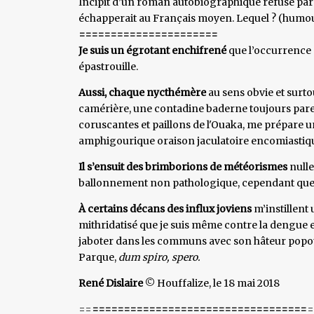
Incipit d’un roman autobiographique refusé par l
échapperait au Français moyen. Lequel ? (humo
======================
Je suis un égrotant enchifrené
que l’occurrence d
épastrouille.
Aussi, chaque nycthémère
au sens obvie et surt
camérière, une contadine baderne toujours pare
coruscantes et paillons de l'Ouaka, me prépare 
amphigourique oraison jaculatoire encomiastiq
Il s’ensuit des brimborions de météorismes
nulle
ballonnement non pathologique, cependant que m
À certains décans des influx joviens
m’instillent
mithridatisé que je suis même contre la dengue 
jaboter dans les communs avec son hâteur popotie
Parque,
dum spiro, spero.
René Dislaire
© Houffalize, le 18 mai 2018
==
==================================
=