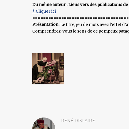
Du même auteur : Liens vers des publications de 
* Cliquer ici
==
==================================
=
Présentation.
Le titre, jeu de mots avec l’effet 
Comprendrez-vous le sens de ce pompeux pataquès
RENÉ DISLAIRE