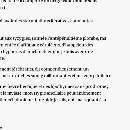
’éditeur : il comporte un belgicisme dont le sens
ur)
’avoir des sternutations itératives canulantes
out aux syzygies, sonnée l’antépénultième plombe, ma
mentée d’affûtiaux céruléens, d’happelourdes
un hypocras d’amélanchier que je bois avec une
ue.
ment térébrants, dit compendieusement, un
es bronches sont graillonnantes et ma voix pituitaire.
 une fièvre hectique et des lipothymies sans prodrome ;
et la myiase, mon Hygie ancillaire peut amènement
r céladonique ; languide je suis, oui, mais quant à la
=