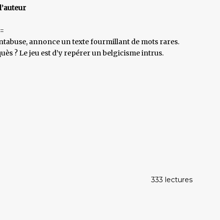
l’auteur
=
d’antabuse, annonce un texte fourmillant de mots rares.
 ? Le jeu est d’y repérer un belgicisme intrus.
333 lectures