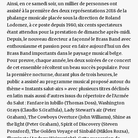
Ainsi, en ce samedi soir, un millier de personnes ont
assisté à la première des deux représentations 2018 de la
phalange musicale placée sous la direction de Roland
Lodomez, à ce poste depuis 1980, six cents spectateurs
étant attendus pour la prestation de dimanche après-midi.
Depuis, le nouveau directeur a façonné le Brass Band avec
enthousiasme et passion pour en faire aujourd’hui un des
Brass Band importants dans le paysage musical belge.
Pour preuve, chaque année, les deux soirées de ce concert
de cet ensemble récoltent un beau succès populaire. Pour
la première nocturne, durant plus de trois heures, le
public a assisté au programme musical proposé autour du
thème « Instants salut-airs » avec plusieurs titres déclinés
en latin mais aussi d’autres issus du répertoire de l’Armée
du Salut : Fanfare in Iubillo (Thomas Doss), Washington
Grays (Claudio S.Graffula), Lady Stewart’s air (Peter
Graham), The Cowboys Overture (John Williams), Shine as
the light (Peter Graham), Spirit of Discovery (Steven
Ponsford), The Golden Voyage of Sinbald (Miklos Rozsa),