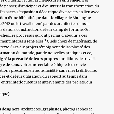
ves du design et de l’archi¬tecture s’entremêlent et
de penser, d’anticiper et d’œuvrer à la transformation du
espaces. L’exposition décortique dix projets en lien avec
tion d’une bibliothèque dans le village de Shuanghe
 2012 ou le travail mené par des architectes dans la
ts dans la construction de leur camp de fortune. On
oches, les processus qui ont permis d’aboutir à ces
mment interagissent-elles ? Quels choix de matériaux, de
texte ? Les dix projets témoignent de la volonté des
formation du monde, par de nouvelles pratiques et ce,
gré la précarité de leurs propres conditions de travail.
ré de sens, voire une certaine éthique, leur envie
ns précaires, en toute lucidité, sans nier la difficulté.
ces et de leur utilisation, du rapport au temps dans
on entre interlocuteurs et intervenants des projets, qui
gique)
es designers, architectes, graphistes, photographes et