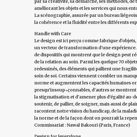
par sa créativité, sa démarche, ses méthodes, de 
améliorant les objets et les services qui nous ent
La scénographie, assurée par un bureau liégeois
la cohérence et la fluidité entre les différents es
Handle with Care
Le design est ici perçu comme fabrique d’objets,
un vecteur de transformation d’une expérience. 
de dispositifs qui montrent que le design peut 
de la relation au soin. Parmi les quelque 70 obje
redessinés, des éléments qui pallient une fragil
soin de soi. Certains viennent combler un manque
norme et augmentent les capacités humaines ordin
presqu’insoup¬çonnables, d’autres se montrent 
la stigmatisation et d’amener plus d’égalité au-del
soutenir, de pallier, de soigner, mais aussi de pla
racontent notre vision du handicap, de la maladie,
la norme et de la façon dont on pourrait la repen
Commissariat : Nawal Bakouri (Paris, France)
Design for [every]one