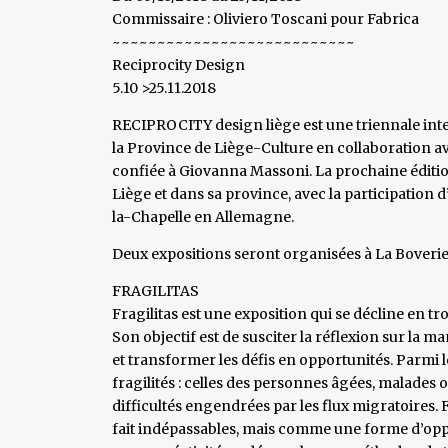
Commissaire : Oliviero Toscani pour Fabrica
~~~~~~~~~~~~~~~~~~~~~~~~~~~
Reciprocity Design
5.10 >25.11.2018
RECIPROCITY design liège est une triennale inte
la Province de Liège-Culture en collaboration av
confiée à Giovanna Massoni. La prochaine éditi
Liège et dans sa province, avec la participation 
la-Chapelle en Allemagne.
Deux expositions seront organisées à La Boveri
FRAGILITAS
Fragilitas est une exposition qui se décline en tr
Son objectif est de susciter la réflexion sur la 
et transformer les défis en opportunités. Parmi les
fragilités : celles des personnes âgées, malades o
difficultés engendrées par les flux migratoires. 
fait indépassables, mais comme une forme d’opp