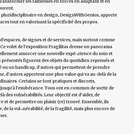
transformer les faiblesses en forces en adaptant et en
ourent.
 pluridisciplinaire en design, DesignWithGenius, apporte
paces tout en valorisant la spécificité des propos.
 d’espaces, de signes et de services, mais surtout comme
Ce volet de l’exposition Fragilitas dresse un panorama
réellement amorcer une nouvelle expé¬rience du soin et
ts présentés figurent des objets du quotidien repensés et
ité ou un handicap, d’autres qui permettent de prendre
, d’autres apportent une plus-value qui va au-delà de la
aires. Certains se font pratiques et discrets,
jusqu’à l’exubérance. Tous ont en commun de sortir de
à des vulnérabilités. Leur objectif est d’aider, de
ire et de permettre un plaisir (re) trouvé. Ensemble, ils
 de la vul¬nérabilité, de la fragilité, mais plus encore de
ser.