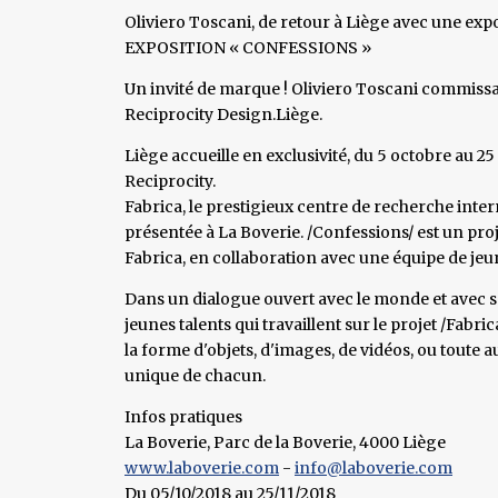
Oliviero Toscani, de retour à Liège avec une ex
EXPOSITION « CONFESSIONS »
Un invité de marque ! Oliviero Toscani commissa
Reciprocity Design.Liège.
Liège accueille en exclusivité, du 5 octobre au 
Reciprocity.
Fabrica, le prestigieux centre de recherche intern
présentée à La Boverie. /Confessions/ est un proj
Fabrica, en collaboration avec une équipe de jeu
Dans un dialogue ouvert avec le monde et avec s
jeunes talents qui travaillent sur le projet /Fabr
la forme d'objets, d'images, de vidéos, ou toute 
unique de chacun.
Infos pratiques
La Boverie, Parc de la Boverie, 4000 Liège
www.laboverie.com
-
info@laboverie.com
Du 05/10/2018 au 25/11/2018