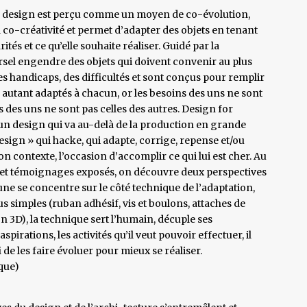
, le design est perçu comme un moyen de co-évolution,
o-créativité et permet d’adapter des objets en tenant
és et ce qu’elle souhaite réaliser. Guidé par la
rsel engendre des objets qui doivent convenir au plus
es handicaps, des difficultés et sont conçus pour remplir
 autant adaptés à chacun, or les besoins des uns ne sont
s des uns ne sont pas celles des autres. Design for
e un design qui va au-delà de la production en grande
design » qui hacke, qui adapte, corrige, repense et/ou
n contexte, l’occasion d’accomplir ce qui lui est cher. Au
ifs et témoignages exposés, on découvre deux perspectives
’une se concentre sur le côté technique de l’adaptation,
us simples (ruban adhésif, vis et boulons, attaches de
n 3D), la technique sert l’humain, décuple ses
spirations, les activités qu’il veut pouvoir effectuer, il
i de les faire évoluer pour mieux se réaliser.
que)