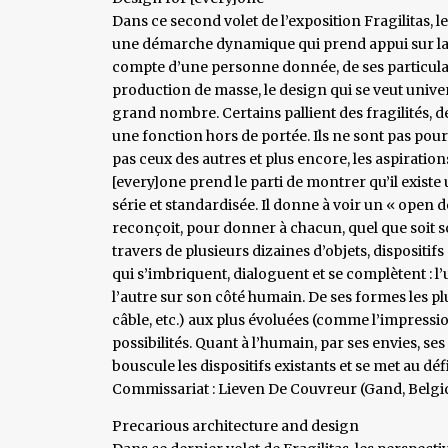
Dans ce second volet de l’exposition Fragilitas
une démarche dynamique qui prend appui sur la c
compte d’une personne donnée, de ses particularit
production de masse, le design qui se veut unive
grand nombre. Certains pallient des fragilités, d
une fonction hors de portée. Ils ne sont pas pour
pas ceux des autres et plus encore, les aspiration
[every]one prend le parti de montrer qu’il exist
série et standardisée. Il donne à voir un « open 
reconçoit, pour donner à chacun, quel que soit so
travers de plusieurs dizaines d’objets, disposit
qui s’imbriquent, dialoguent et se complètent : l
l’autre sur son côté humain. De ses formes les pl
câble, etc.) aux plus évoluées (comme l’impressio
possibilités. Quant à l’humain, par ses envies, ses a
bouscule les dispositifs existants et se met au déf
Commissariat : Lieven De Couvreur (Gand, Belgi
Precarious architecture and design