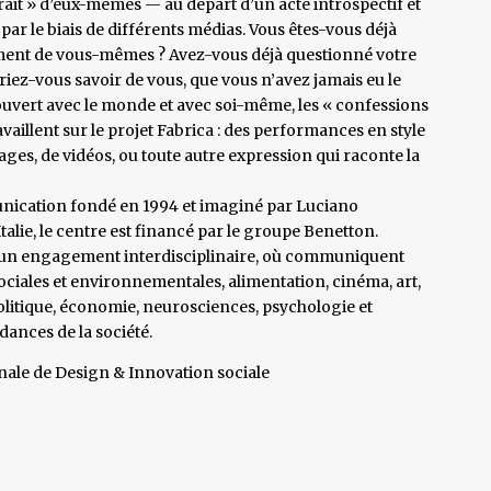
ait » d’eux-mêmes — au départ d’un acte introspectif et
 par le biais de différents médias. Vous êtes-vous déjà
iment de vous-mêmes ? Avez-vous déjà questionné votre
eriez-vous savoir de vous, que vous n’avez jamais eu le
vert avec le monde et avec soi-même, les « confessions
availlent sur le projet Fabrica : des performances en style
ages, de vidéos, ou toute autre expression qui raconte la
unication fondé en 1994 et imaginé par Luciano
Italie, le centre est financé par le groupe Benetton.
e un engagement interdisciplinaire, où communiquent
ociales et environnementales, alimentation, cinéma, art,
politique, économie, neurosciences, psychologie et
ances de la société.
ale de Design & Innovation sociale