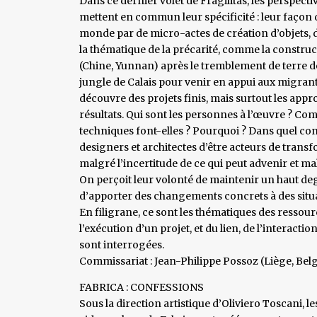
Dans ce dernier volet de Fragilitas, les perspecti
mettent en commun leur spécificité : leur façon 
monde par de micro-actes de création d’objets, d’
la thématique de la précarité, comme la construc
(Chine, Yunnan) après le tremblement de terre de
jungle de Calais pour venir en appui aux migran
découvre des projets finis, mais surtout les appr
résultats. Qui sont les personnes à l’œuvre ? Co
techniques font-elles ? Pourquoi ? Dans quel con
designers et architectes d’être acteurs de trans
malgré l’incertitude de ce qui peut advenir et mal
On perçoit leur volonté de maintenir un haut deg
d’apporter des changements concrets à des situatio
En filigrane, ce sont les thématiques des ressour
l’exécution d’un projet, et du lien, de l’interacti
sont interrogées.
Commissariat : Jean-Philippe Possoz (Liège, Bel
FABRICA : CONFESSIONS
Sous la direction artistique d’Oliviero Toscani, l