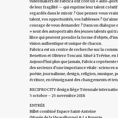
videomakers de Fabrica ont créé un « auto¬portr
de leur fragilité — qui exprime leur talent créatif
regardés dans le miroir ? Que pensez-vous vra
talent, vos opportunités, vos faiblesses ? Qu’aim
courage de vous demander ? Dans un dialogue ou
» sont des autoportraits des jeunes talents qui tr
libre qui peuvent prendre la forme d’objets, d’im
vision authentique et unique de chacun.
Fabrica est un centre de recherche sur la comm
Benetton et Oliviero Toscani. Situé à Trévise, en 
Aujourd’hui plus que jamais, Fabrica représent
des secteurs d’une importance vitale : sciences s
poésie, journalisme, design, religion, musique, 
écriture, en témoignant des changements et tend
RECIPROCITY design liège Triennale internation
5 octobre – 25 novembre 2018
ENTRÉE
Billet combiné Espace Saint-Antoine
(Musée de la Vie wallonne) & La Boverie