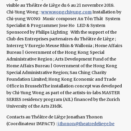
visible au Théâtre de Liège du 6 au 21 novembre 2018.
Chi-Yung Wong :
www.wongchiyung.com
Installation by
Chi-yung WONG Music composer An Tôn Thât System
Specialist & Programmer Jose Ho LED & System
Sponsored by Philips Lighting With the support of the
Club des Entreprises partenaires du Théâtre de Liège ;
Interreg V Euregio Meuse Rhin & Wallonia ; Home Affairs
Bureau | Government of the Hong Kong Special
Administrative Region ; Arts Development Fund of the
Home Affairs Bureau | Government of the Hong Kong
Special Administrative Region; Sau Ching Charity
Foundation Limited; Hong Kong Economic and Trade
Office in BrusselsThe installation concept was developed
by Chi-Yung Wong as part of the artists-in-labs MASTER
SERIES residency program (AIL) financed by the Zurich
University of the Arts ZHdK.
Contacts au Théâtre de Liège Jonathan Thonon
(Coordinateur IMPACT) :
j.thonon@theatredeliege.be