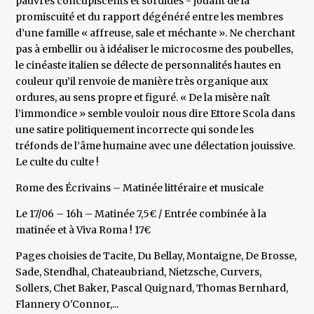
pauvres concupiscents et sordides - jouant de la
promiscuité et du rapport dégénéré entre les membres
d’une famille « affreuse, sale et méchante ». Ne cherchant
pas à embellir ou à idéaliser le microcosme des poubelles,
le cinéaste italien se délecte de personnalités hautes en
couleur qu’il renvoie de manière très organique aux
ordures, au sens propre et figuré. « De la misère naît
l’immondice » semble vouloir nous dire Ettore Scola dans
une satire politiquement incorrecte qui sonde les
tréfonds de l’âme humaine avec une délectation jouissive.
Le culte du culte !
Rome des Écrivains – Matinée littéraire et musicale
Le 17/06 – 16h – Matinée 7,5€ / Entrée combinée à la
matinée et à Viva Roma ! 17€
Pages choisies de Tacite, Du Bellay, Montaigne, De Brosse,
Sade, Stendhal, Chateaubriand, Nietzsche, Curvers,
Sollers, Chet Baker, Pascal Quignard, Thomas Bernhard,
Flannery O'Connor,...