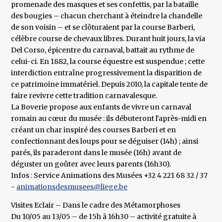
promenade des masques et ses confettis, par la bataille
des bougies – chacun cherchant à éteindre la chandelle
de son voisin – et se clôturaient par la course Barberi,
célèbre course de chevaux libres. Durant huit jours, la via
Del Corso, épicentre du carnaval, battait au rythme de
celui-ci. En 1882, la course équestre est suspendue ; cette
interdiction entraîne progressivement la disparition de
ce patrimoine immatériel. Depuis 2010, la capitale tente de
faire revivre cette tradition carnavalesque.
La Boverie propose aux enfants de vivre un carnaval
romain au cœur du musée : ils débuteront l'après-midi en
créant un char inspiré des courses Barberi et en
confectionnant des loups pour se déguiser (14h) ; ainsi
parés, ils paraderont dans le musée (16h) avant de
déguster un goûter avec leurs parents (16h30).
Infos : Service Animations des Musées +32 4 221 68 32 / 37
-
animationsdesmusees@liege.be
Visites Eclair – Dans le cadre des Métamorphoses
Du 10/05 au 13/05 – de 15h à 16h30 – activité gratuite à