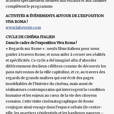
activités spécialement dédiées aux enfants et aux familles
complètent le programme.
ACTIVITÉS & ÉVÉNEMENTS AUTOUR DE L’EXPOSITION
VIVA ROMA !
www.laboverie.com
CYCLE DE CINÉMA ITALIEN
Dans le cadre de l’exposition Viva Roma !
« Regards sur Rome » : neufs films italiens pour nous
guider à travers Rome, et nous aider à cerner ses réalités
et spécificités. Ce cycle a été imaginé afin d’aborder
différemment des lieux célèbres comme de découvrir les
pans méconnus de la ville capitoline, et ce, au travers des
regards de grands maîtres qui ont écrit des pages
inoubliables de l’histoire du cinéma, mais aussi de
réalisateurs contemporains qui interrogent la condition
humaine et les enjeux au cœur de la vie des citoyens
romains. Cette visite cinématographique de Rome
conjugue ainsi voyage dans l’espace urbain (le centre-
ville, les quartiers résidentiels et les banlieues pauvres –