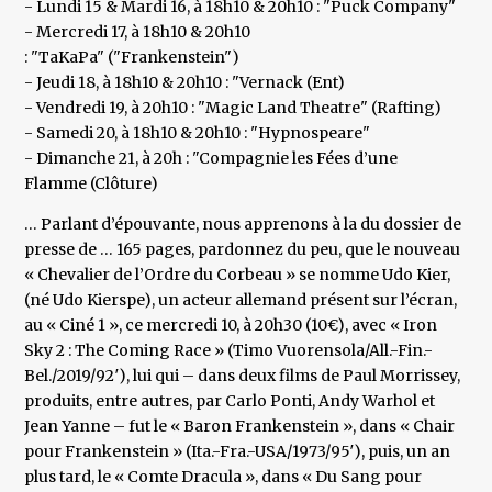
- Lundi 15 & Mardi 16, à 18h10 & 20h10 : "Puck Company"
- Mercredi 17, à 18h10 & 20h10
: "TaKaPa" ("Frankenstein")
- Jeudi 18, à 18h10 & 20h10 : "Vernack (Ent)
- Vendredi 19, à 20h10 : "Magic Land Theatre" (Rafting)
- Samedi 20, à 18h10 & 20h10 : "Hypnospeare"
- Dimanche 21, à 20h : "Compagnie les Fées d’une
Flamme (Clôture)
… Parlant d’épouvante, nous apprenons à la du dossier de
presse de … 165 pages, pardonnez du peu, que le nouveau
« Chevalier de l’Ordre du Corbeau » se nomme Udo Kier,
(né Udo Kierspe), un acteur allemand présent sur l’écran,
au « Ciné 1 », ce mercredi 10, à 20h30 (10€), avec « Iron
Sky 2 : The Coming Race » (Timo Vuorensola/All.-Fin.-
Bel./2019/92′), lui qui – dans deux films de Paul Morrissey,
produits, entre autres, par Carlo Ponti, Andy Warhol et
Jean Yanne – fut le « Baron Frankenstein », dans « Chair
pour Frankenstein » (Ita.-Fra.-USA/1973/95′), puis, un an
plus tard, le « Comte Dracula », dans « Du Sang pour