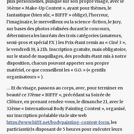
plus personnelles, puisque sur son propre visage, avec le
36ème « Make-Up Contest », ayant pour thèmes, le
fantastique (bien sûr, « BIFFF » oblige), l’horreur,
l’imaginaire, le merveilleux ou la science-fiction, le Jury,
sur bases des photos réalisées durant le concours,
déterminera les lauréats des trois catégories (amateurs,
semi-pros et spécial FX ) les Prix étant remis au « Ciné 3 »,
le vendredi 19, à 21h. Inscription gratuite, mais obligatoire,
sur le stand de maquillages, des produits étant mis à notre
disposition, chacun pouvant apporter son propre
matériel, ce que conseillent les « G.O. » (« gentils
organisateurs » ).
… Et du visage, passons au corps, avec, pour terminer en
beauté ce 37ème « BIFFF », précédant sa Soirée de
Clôture, en prenant rendez-vous, le dimanche 21, avec le
32ème « International Body Painting Contest », organisé,
sur inscription préalable via le site web
https://www.bifff.net/bodypainting-contest-form
, les
particiant(e)s disposant de 5 heures pour exécuter leurs