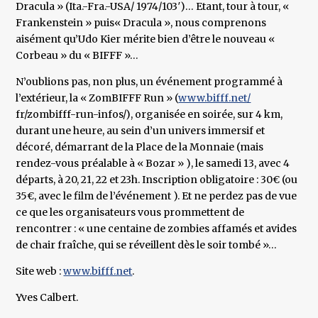
Dracula » (Ita.-Fra.-USA/ 1974/103′)… Etant, tour à tour, «
Frankenstein » puis« Dracula », nous comprenons
aisément qu’Udo Kier mérite bien d’être le nouveau «
Corbeau » du « BIFFF »…
N’oublions pas, non plus, un événement programmé à
l’extérieur, la « ZomBIFFF Run » (
www.bifff.net/
fr/zombifff-run-infos/), organisée en soirée, sur 4 km,
durant une heure, au sein d’un univers immersif et
décoré, démarrant de la Place de la Monnaie (mais
rendez-vous préalable à « Bozar » ), le samedi 13, avec 4
départs, à 20, 21, 22 et 23h. Inscription obligatoire : 30€ (ou
35€, avec le film de l’événement ). Et ne perdez pas de vue
ce que les organisateurs vous prommettent de
rencontrer : « une centaine de zombies affamés et avides
de chair fraîche, qui se réveillent dès le soir tombé »…
Site web :
www.bifff.net
.
Yves Calbert.