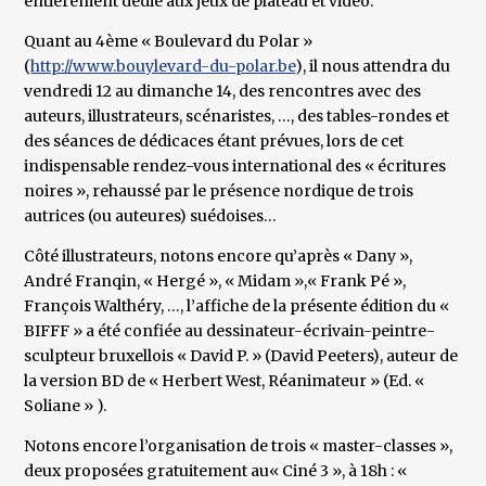
entièrement dédié aux jeux de plateau et vidéo.
Quant au 4ème « Boulevard du Polar »
(
http://www.bouylevard-du-polar.be
), il nous attendra du
vendredi 12 au dimanche 14, des rencontres avec des
auteurs, illustrateurs, scénaristes, …, des tables-rondes et
des séances de dédicaces étant prévues, lors de cet
indispensable rendez-vous international des « écritures
noires », rehaussé par le présence nordique de trois
autrices (ou auteures) suédoises…
Côté illustrateurs, notons encore qu’après « Dany »,
André Franqin, « Hergé », « Midam »,« Frank Pé »,
François Walthéry, …, l’affiche de la présente édition du «
BIFFF » a été confiée au dessinateur-écrivain-peintre-
sculpteur bruxellois « David P. » (David Peeters), auteur de
la version BD de « Herbert West, Réanimateur » (Ed. «
Soliane » ).
Notons encore l’organisation de trois « master-classes »,
deux proposées gratuitement au« Ciné 3 », à 18h : «