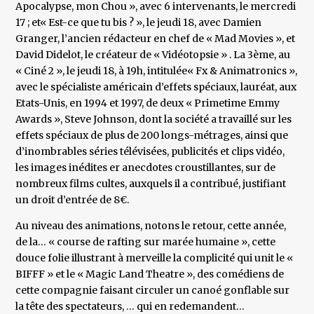
Apocalypse, mon Chou », avec 6 intervenants, le mercredi
17 ; et« Est-ce que tu bis ? », le jeudi 18, avec Damien
Granger, l’ancien rédacteur en chef de « Mad Movies », et
David Didelot, le créateur de « Vidéotopsie » . La 3ème, au
« Ciné 2 », le jeudi 18, à 19h, intitulée« Fx & Animatronics »,
avec le spécialiste américain d’effets spéciaux, lauréat, aux
Etats-Unis, en 1994 et 1997, de deux « Primetime Emmy
Awards », Steve Johnson, dont la société a travaillé sur les
effets spéciaux de plus de 200 longs-métrages, ainsi que
d’inombrables séries télévisées, publicités et clips vidéo,
les images inédites er anecdotes croustillantes, sur de
nombreux films cultes, auxquels il a contribué, justifiant
un droit d’entrée de 8€.
Au niveau des animations, notons le retour, cette année,
de la… « course de rafting sur marée humaine », cette
douce folie illustrant à merveille la complicité qui unit le «
BIFFF » et le « Magic Land Theatre », des comédiens de
cette compagnie faisant circuler un canoé gonflable sur
la tête des spectateurs, … qui en redemandent…