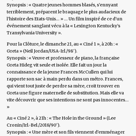
Synopsis : « Quatre jeunes hommes blasés, s’ennyant
terriblement, préparent le braquage le plus audacieux de
l’histoire des Etats-Unis… » … Un film inspiré de ce d’un
événement sanglant vécu à la « Lexington Kentucky’s
Transylvania University ».
Pour la Clôture, le dimanche 21, au « Ciné 1 », à 20h : «
Greta » (Neil Jordan/USA-Irl./98′).
Synopsis : « Veuve et professeur de piano, la française
Greta Hideg vit seule et isolée. Elle fait un jour la
connaissance de la jeune Frances McCullen qui lui
rapporte son sac à main perdu dans un métro. Frances,
qui vient tout juste de perdre sa mère, croit trouver en
Greta une figure maternelle de substitution. Mais elle va
vite découvrir que ses intentions ne sont pas innocentes…
»
Au « Ciné 2 », à 21h : « The Hole in the Ground » (Lee
Cronin/Irl.-Bel./2018/90′).
Synopsis : « Une mère et son fils viennent d’emménager