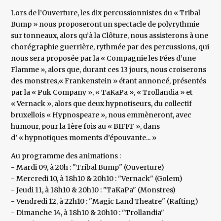
Lors de l’Ouverture, les dix percussionnistes du « Tribal
Bump » nous proposeront un spectacle de polyrythmie
sur tonneaux, alors qu’à la Clôture, nous assisterons à une
chorégraphie guerrière, rythmée par des percussions, qui
nous sera proposée par la « Compagnie les Fées d’une
Flamme », alors que, durant ces 13 jours, nous croiserons
des monstres,« Frankenstein » étant annoncé, présentés
par la « Puk Company », « TaKaPa », « Trollandia » et
« Vernack », alors que deux hypnotiseurs, du collectif
bruxellois « Hypnospeare », nous emmèneront, avec
humour, pour la 1ère fois au « BIFFF », dans
d’ « hypnotiques moments d’épouvante... »
Au programme des animations :
- Mardi 09, à 20h : "Tribal Bump" (Ouverture)
- Mercredi 10, à 18h10 & 20h10 : "Vernack" (Golem)
- Jeudi 11, à 18h10 & 20h10 : "TaKaPa" (Monstres)
- Vendredi 12, à 22h10 : "Magic Land Theatre" (Rafting)
- Dimanche 14, à 18h10 & 20h10 : "Trollandia"