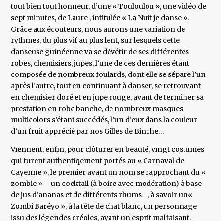
tout bien tout honneur, d’une « Touloulou », une vidéo de
sept minutes, de Laure , intitulée « La Nuit je danse ».
Grâce aux écouteurs, nous aurons une variation de
rythmes, du plus vif au plus lent, sur lesquels cette
danseuse guinéenne va se dévétir de ses différentes
robes, chemisiers, jupes, l’une de ces dernières étant
composée de nombreux foulards, dont elle se sépare l’un
après l’autre, tout en continuant à danser, se retrouvant
en chemisier doré et en jupe rouge, avant de terminer sa
prestation en robe banche, de nombreux masques
multicolors s’étant succédés, l’un d’eux dans la couleur
d’un fruit apprécié par nos Gilles de Binche…
Viennent, enfin, pour clôturer en beauté, vingt costumes
qui furent authentiqement portés au « Carnaval de
Cayenne », le premier ayant un nom se rapprochant du «
zombie » – un cocktail (à boire avec modération) à base
de jus d’ananas et de différents rhums –, à savoir un«
Zombi Baréyo », à la tête de chat blanc, un personnage
issu des légendes créoles, ayant un esprit malfaisant.