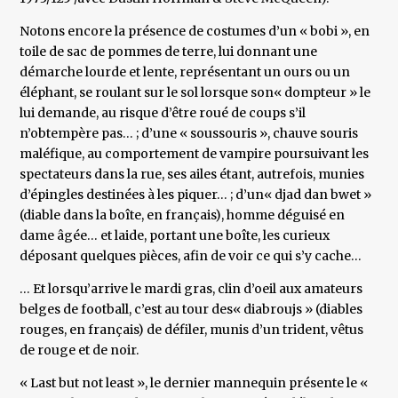
Notons encore la présence de costumes d’un « bobi », en
toile de sac de pommes de terre, lui donnant une
démarche lourde et lente, représentant un ours ou un
éléphant, se roulant sur le sol lorsque son« dompteur » le
lui demande, au risque d’être roué de coups s’il
n’obtempère pas… ; d’une « soussouris », chauve souris
maléfique, au comportement de vampire poursuivant les
spectateurs dans la rue, ses ailes étant, autrefois, munies
d’épingles destinées à les piquer… ; d’un« djad dan bwet »
(diable dans la boîte, en français), homme déguisé en
dame âgée… et laide, portant une boîte, les curieux
déposant quelques pièces, afin de voir ce qui s’y cache…
… Et lorsqu’arrive le mardi gras, clin d’oeil aux amateurs
belges de football, c’est au tour des« diabroujs » (diables
rouges, en français) de défiler, munis d’un trident, vêtus
de rouge et de noir.
« Last but not least », le dernier mannequin présente le «