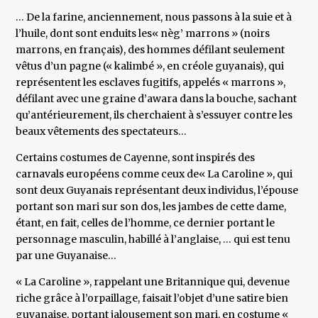
… De la farine, anciennement, nous passons à la suie et à
l’huile, dont sont enduits les« nèg’ marrons » (noirs
marrons, en français), des hommes défilant seulement
vêtus d’un pagne (« kalimbé », en créole guyanais), qui
représentent les esclaves fugitifs, appelés « marrons »,
défilant avec une graine d’awara dans la bouche, sachant
qu’antérieurement, ils cherchaient à s’essuyer contre les
beaux vêtements des spectateurs…
Certains costumes de Cayenne, sont inspirés des
carnavals européens comme ceux de« La Caroline », qui
sont deux Guyanais représentant deux individus, l’épouse
portant son mari sur son dos, les jambes de cette dame,
étant, en fait, celles de l’homme, ce dernier portant le
personnage masculin, habillé à l’anglaise, … qui est tenu
par une Guyanaise…
« La Caroline », rappelant une Britannique qui, devenue
riche grâce à l’orpaillage, faisait l’objet d’une satire bien
guyanaise, portant jalousement son mari, en costume «