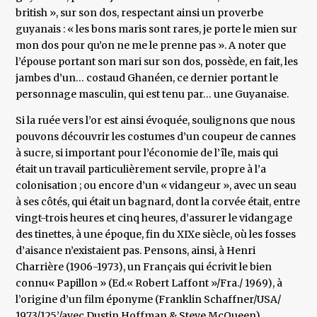
british », sur son dos, respectant ainsi un proverbe
guyanais : « les bons maris sont rares, je porte le mien sur
mon dos pour qu’on ne me le prenne pas ». A noter que
l’épouse portant son mari sur son dos, possède, en fait, les
jambes d’un… costaud Ghanéen, ce dernier portant le
personnage masculin, qui est tenu par… une Guyanaise.
Si la ruée vers l’or est ainsi évoquée, soulignons que nous
pouvons découvrir les costumes d’un coupeur de cannes
à sucre, si important pour l’économie de l’île, mais qui
était un travail particulièrement servile, propre à l’a
colonisation ; ou encore d’un « vidangeur », avec un seau
à ses côtés, qui était un bagnard, dont la corvée était, entre
vingt-trois heures et cinq heures, d’assurer le vidangage
des tinettes, à une époque, fin du XIXe siècle, où les fosses
d’aisance n’existaient pas. Pensons, ainsi, à Henri
Charrière (1906-1973), un Français qui écrivit le bien
connu« Papillon » (Ed.« Robert Laffont »/Fra./ 1969), à
l’origine d’un film éponyme (Franklin Schaffner/USA/
1973/125’/avec Dustin Hoffman & Steve McQueen).