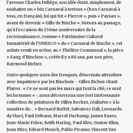
l’avenue Charles Deliège, son idée étant, simplement, de
souhaiter un « bin Carnaval à tertous » (bon Carnaval à
tous, en français), lui qui fut « Pierrot », puis « Paysan »,
avant de devenir « Gille de Binche ». Notons au passage,
qu’à l’occasion du 15ème anniversaire de la
reconnaissance, comme « Patrimoine Culturel
Immatériel de l’UNESCO » du « Carnaval de Binche », cet
artiste remit en scéne, au « Théâtre Communal », la pièce
« Sang d’Binchou », créée il y a 80 ans, par son père,
Raymond Richez.
Outre quelques-unes des fresques, désormais attendues
avec impatience par les Binchois – Gilles Richez citant
Platon : « Ce ne sont pas les murs qui font la cité, ce sont
les hommes » -, nous découvrons une fort intéressante
collection de peintures de Gilles Rochez, réalisées « à la
manière de… » Bernard Buffet, Salvatore Dali, Leonardo
da Vinci, Paul Delvaux, Marcel Duchamp, James Ensor,
Jean-Marie Folon, Keith Haring, Paul Klee, Gustav Klim,
Joan Miro, Edvard Munch, Pablo Picasso, Vincent Van