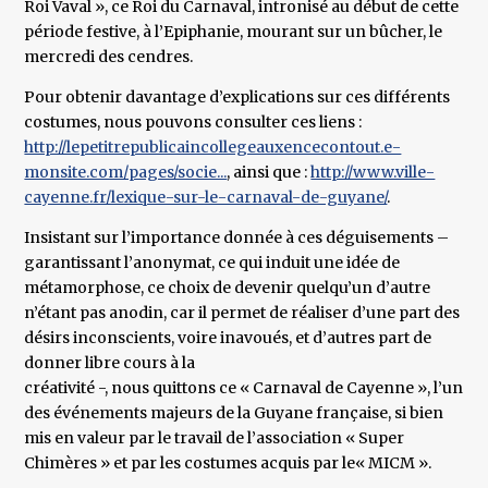
Roi Vaval », ce Roi du Carnaval, intronisé au début de cette
période festive, à l’Epiphanie, mourant sur un bûcher, le
mercredi des cendres.
Pour obtenir davantage d’explications sur ces différents
costumes, nous pouvons consulter ces liens :
http://lepetitrepublicaincollegeauxencecontout.e-
monsite.com/pages/socie...
, ainsi que :
http://www.ville-
cayenne.fr/lexique-sur-le-carnaval-de-guyane/
.
Insistant sur l’importance donnée à ces déguisements –
garantissant l’anonymat, ce qui induit une idée de
métamorphose, ce choix de devenir quelqu’un d’autre
n’étant pas anodin, car il permet de réaliser d’une part des
désirs inconscients, voire inavoués, et d’autres part de
donner libre cours à la
créativité -, nous quittons ce « Carnaval de Cayenne », l’un
des événements majeurs de la Guyane française, si bien
mis en valeur par le travail de l’association « Super
Chimères » et par les costumes acquis par le« MICM ».