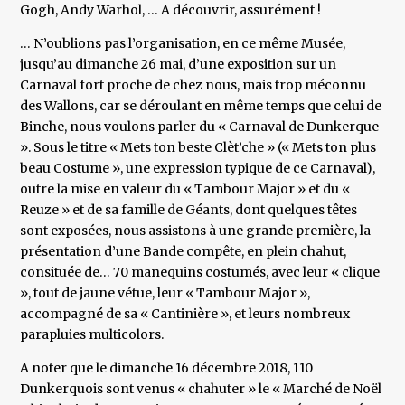
Gogh, Andy Warhol, … A découvrir, assurément !
… N’oublions pas l’organisation, en ce même Musée,
jusqu’au dimanche 26 mai, d’une exposition sur un
Carnaval fort proche de chez nous, mais trop méconnu
des Wallons, car se déroulant en même temps que celui de
Binche, nous voulons parler du « Carnaval de Dunkerque
». Sous le titre « Mets ton beste Clèt’che » (« Mets ton plus
beau Costume », une expression typique de ce Carnaval),
outre la mise en valeur du « Tambour Major » et du «
Reuze » et de sa famille de Géants, dont quelques têtes
sont exposées, nous assistons à une grande première, la
présentation d’une Bande compête, en plein chahut,
consituée de… 70 manequins costumés, avec leur « clique
», tout de jaune vétue, leur « Tambour Major »,
accompagné de sa « Cantinière », et leurs nombreux
parapluies multicolors.
A noter que le dimanche 16 décembre 2018, 110
Dunkerquois sont venus « chahuter » le « Marché de Noël