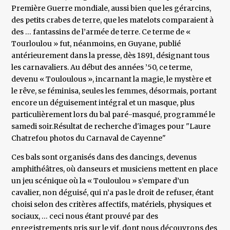
Première Guerre mondiale, aussi bien que les gérarcins,
des petits crabes de terre, que les matelots comparaient à
des … fantassins de l’armée de terre. Ce terme de «
Tourloulou » fut, néanmoins, en Guyane, publié
antérieurement dans la presse, dès 1891, désignant tous
les carnavaliers. Au début des années ’50, ce terme,
devenu « Touloulous », incarnant la magie, le mystère et
le rêve, se féminisa, seules les femmes, désormais, portant
encore un déguisement intégral et un masque, plus
particulièrement lors du bal paré-masqué, programmé le
samedi soir.Résultat de recherche d'images pour "Laure
Chatrefou photos du Carnaval de Cayenne"
Ces bals sont organisés dans des dancings, devenus
amphithéâtres, où danseurs et musiciens mettent en place
un jeu scénique où la « Touloulou » s’empare d’un
cavalier, non déguisé, qui n’a pas le droit de refuser, étant
choisi selon des critères affectifs, matériels, physiques et
sociaux, … ceci nous étant prouvé par des
enregistrements pris sur le vif, dont nous découvrons des