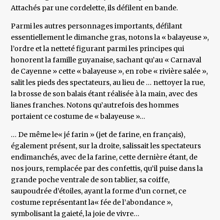
Attachés par une cordelette, ils défilent en bande.
Parmi les autres personnages importants, défilant
essentiellement le dimanche gras, notons la « balayeuse »,
l’ordre et la netteté figurant parmi les principes qui
honorent la famille guyanaise, sachant qu’au « Carnaval
de Cayenne » cette « balayeuse », en robe « rivière salée »,
salit les pieds des spectateurs, au lieu de … nettoyer la rue,
la brosse de son balais étant réalisée à la main, avec des
lianes franches. Notons qu’autrefois des hommes
portaient ce costume de « balayeuse »…
… De même le« jé farin » (jet de farine, en français),
également présent, sur la droite, salissait les spectateurs
endimanchés, avec de la farine, cette dernière étant, de
nos jours, remplacée par des confettis, qu’il puise dans la
grande poche ventrale de son tablier, sa coiffe,
saupoudrée d’étoiles, ayant la forme d’un cornet, ce
costume représentant la« fée de l’abondance »,
symbolisant la gaieté, la joie de vivre…