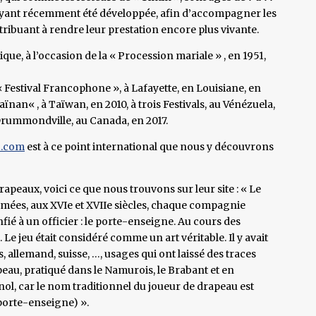
s ayant récemment été développée, afin d’accompagner les
ntribuant à rendre leur prestation encore plus vivante.
ue, à l’occasion de la « Procession mariale » , en 1951,
 Festival Francophone », à Lafayette, en Louisiane, en
aïnan« , à Taïwan, en 2010, à trois Festivals, au Vénézuela,
 Drummondville, au Canada, en 2017.
o.com
est à ce point international que nous y découvrons
apeaux, voici ce que nous trouvons sur leur site : « Le
armées, aux XVIe et XVIIe siècles, chaque compagnie
fié à un officier : le porte-enseigne. Au cours des
Le jeu était considéré comme un art véritable. Il y avait
s, allemand, suisse, …, usages qui ont laissé des traces
apeau, pratiqué dans le Namurois, le Brabant et en
ol, car le nom traditionnel du joueur de drapeau est
porte-enseigne) ».