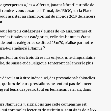
werperses », les « Alfers », jouant à fond leur rôle de
 rendez-vous ce samedi 11 mai, dès 13h30, sur la Place
, pour assister au championnat du monde 2019 de lancers
t.
pour les trois catégories (jeunes de -16 ans, femmes et
ec les finales par catégories, celle des hommes étant
e toutes catégories se situe à 13m70, réalisé par notre
era-t-il amélioré à Namur ? …
porter l’un des trois titres mis en jeux, une cinquantaine
ie, de Suisse et de Belgique, tenteront de lancer le plus
 déroulant à titre individuel, des prestations habituelles
qui lors de leurs prestations ne tentent pas de lancer
gent leurs drapeaux, tout en les lançant en l’air, dans
fers Namurois », signalons que cette compagnie est
i comme les lecteurs de « Tintin », sont âgés de 7 à 77