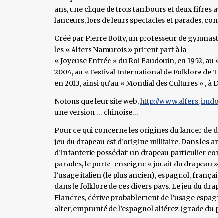
ans, une clique de trois tambours et deux fifre
lanceurs, lors de leurs spectacles et parades, co
Créé par Pierre Botty, un professeur de gymnastiq
les « Alfers Namurois » prirent part à la
« Joyeuse Entrée » du Roi Baudouin, en 1952, au «
2004, au « Festival International de Folklore de T
en 2013, ainsi qu’au « Mondial des Cultures » , à
Notons que leur site web,
http://www.alfers.jimd
une version … chinoise…
Pour ce qui concerne les origines du lancer de dr
jeu du drapeau est d’origine militaire. Dans les 
d’infanterie possédait un drapeau particulier con
parades, le porte-enseigne « jouait du drapeau ». 
l’usage italien (le plus ancien), espagnol, françai
dans le folklore de ces divers pays. Le jeu du dr
Flandres, dérive probablement de l’usage espagn
alfer, emprunté de l’espagnol alférez (grade du 