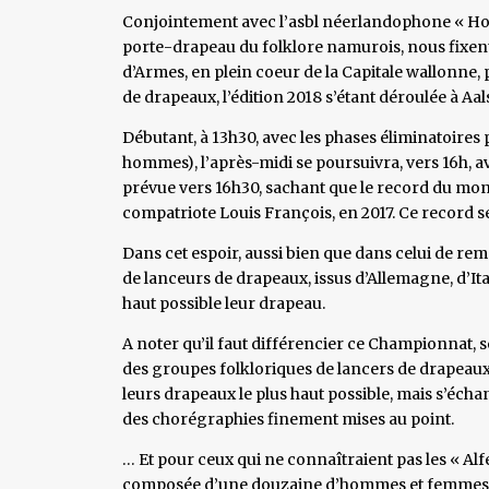
Conjointement avec l’asbl néerlandophone « Hoog
porte-drapeau du folklore namurois, nous fixent
d’Armes, en plein coeur de la Capitale wallonne
de drapeaux, l’édition 2018 s’étant déroulée à Aals
Débutant, à 13h30, avec les phases éliminatoires 
hommes), l’après-midi se poursuivra, vers 16h, av
prévue vers 16h30, sachant que le record du mond
compatriote Louis François, en 2017. Ce record s
Dans cet espoir, aussi bien que dans celui de rem
de lanceurs de drapeaux, issus d’Allemagne, d’Ital
haut possible leur drapeau.
A noter qu’il faut différencier ce Championnat, se
des groupes folkloriques de lancers de drapeaux, 
leurs drapeaux le plus haut possible, mais s’échan
des chorégraphies finement mises au point.
… Et pour ceux qui ne connaîtraient pas les « Al
composée d’une douzaine d’hommes et femmes, qu