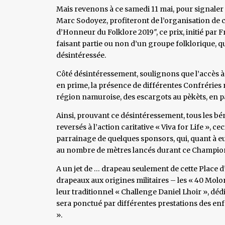
Mais revenons à ce samedi 11 mai, pour signaler q
Marc Sodoyez, profiteront de l’organisation de 
d’Honneur du Folklore 2019″, ce prix, initié par
faisant partie ou non d’un groupe folklorique, q
désintéressée.
Côté désintéressement, soulignons que l’accès à c
en prime, la présence de différentes Confréries
région namuroise, des escargots au pèkèts, en pa
Ainsi, prouvant ce désintéressement, tous les b
reversés à l’action caritative « Viva for Life », c
parrainage de quelques sponsors, qui, quant à 
au nombre de mètres lancés durant ce Champio
A un jet de … drapeau seulement de cette Place d
drapeaux aux origines militaires – les « 40 Mol
leur traditionnel « Challenge Daniel Lhoir », dé
sera ponctué par différentes prestations des enfa
».