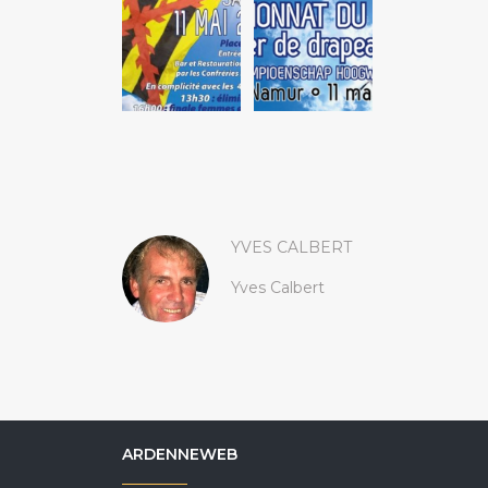
YVES CALBERT
Yves Calbert
ARDENNEWEB