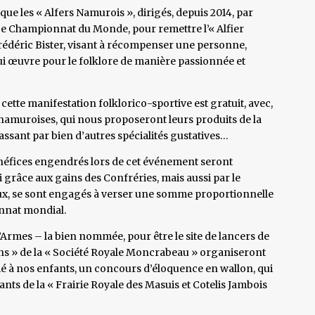
ue les « Alfers Namurois », dirigés, depuis 2014, par
ce Championnat du Monde, pour remettre l’« Alfier
 Frédéric Bister, visant à récompenser une personne,
ui œuvre pour le folklore de manière passionnée et
ette manifestation folklorico-sportive est gratuit, avec,
 namuroises, qui nous proposeront leurs produits de la
ssant par bien d’autres spécialités gustatives…
énéfices engendrés lors de cet événement seront
eci grâce aux gains des Confréries, mais aussi par le
eux, se sont engagés à verser une somme proportionnelle
nnat mondial.
’Armes – la bien nommée, pour être le site de lancers de
ons » de la « Société Royale Moncrabeau » organiseront
dié à nos enfants, un concours d’éloquence en wallon, qui
nts de la « Frairie Royale des Masuis et Cotelis Jambois