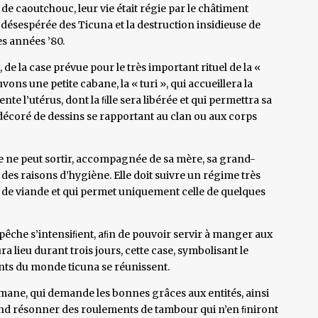
 de caoutchouc, leur vie était régie par le châtiment
on désespérée des Ticuna et la destruction insidieuse de
s années ’80.
1, de la case prévue pour le très important rituel de la «
uvons une petite cabane, la « turi », qui accueillera la
sente l’utérus, dont la ﬁlle sera libérée et qui permettra sa
 décoré de dessins se rapportant au clan ou aux corps
ille ne peut sortir, accompagnée de sa mère, sa grand-
des raisons d’hygiène. Elle doit suivre un régime très
on de viande et qui permet uniquement celle de quelques
a pêche s’intensiﬁent, aﬁn de pouvoir servir à manger aux
ura lieu durant trois jours, cette case, symbolisant le
nts du monde ticuna se réunissent.
hamane, qui demande les bonnes grâces aux entités, ainsi
end résonner des roulements de tambour qui n’en ﬁniront