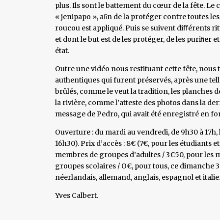
plus. Ils sont le battement du cœur de la fête. Le 
« jenipapo », aﬁn de la protéger contre toutes l
roucou est appliqué. Puis se suivent diﬀérents ritu
et dont le but est de les protéger, de les puriﬁer et
état.
Outre une vidéo nous restituant cette fête, nous
authentiques qui furent préservés, après une telle
brûlés, comme le veut la tradition, les planches d
la rivière, comme l’atteste des photos dans la de
message de Pedro, qui avait été enregistré en fo
Ouverture : du mardi au vendredi, de 9h30 à 17h, 
16h30). Prix d’accès : 8€ (7€, pour les étudiants e
membres de groupes d’adultes / 3€50, pour les 
groupes scolaires / O€, pour tous, ce dimanche 3 
néerlandais, allemand, anglais, espagnol et italie
Yves Calbert.