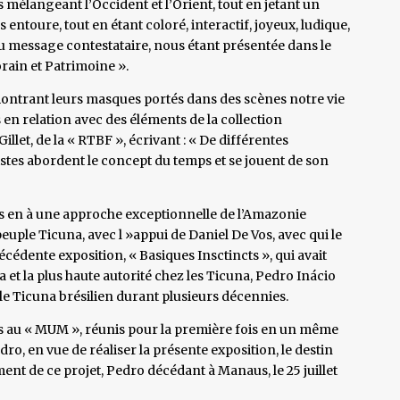
 mélangeant l’Occident et l’Orient, tout en jetant un
toure, tout en étant coloré, interactif, joyeux, ludique,
 au message contestataire, nous étant présentée dans le
rain et Patrimoine ».
ontrant leurs masques portés dans des scènes notre vie
en relation avec des éléments de la collection
let, de la « RTBF », écrivant : « De différentes
tistes abordent le concept du temps et se jouent de son
nons en à une approche exceptionnelle de l’Amazonie
euple Ticuna, avec l »appui de Daniel De Vos, avec qui le
cédente exposition, « Basiques Insctincts », qui avait
et la plus haute autorité chez les Ticuna, Pedro Inácio
e Ticuna brésilien durant plusieurs décennies.
és au « MUM », réunis pour la première fois en un même
edro, en vue de réaliser la présente exposition, le destin
ent de ce projet, Pedro décédant à Manaus, le 25 juillet