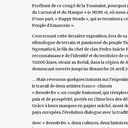
Profitant de ce congé de la Toussaint, pourquoi
du Carnaval et du Masque » (« MUM »), où nous a
D’une part, « Happy Heads », qui se terminera ce
Peuple d’Amazonie ».
Concernant cette dernière exposition, lors de sa 
ethnologue de terrain et passionné du peuple T
Ngematücü, le fils du chef de clan Pedro Ináci
reconnaissance de l’identité et du territoire de c
50.000 âmes, vivant au Brésil, dans la région de A
demeurant ouverte jusqu’au dimanche 26 avril 2
… Mais revenons quelques instants sur l’exposit
le travail de deux artistes franco-chinois
« Benoit+Bo », un couple fusionnel, qui réexplor
paix et de prospérité, portés en Chine lors des déf
Grâce à leurs masques en papier mâché, ayant dé
pays europées, l’évolution dialogue avec la traditi
Avec « Benoit+Bo », deux cultures, deux histoires, 