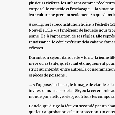
plusieurs rivières, les utilisant comme récolteurs
corporel, le contrôle et l’esclavage, … la situati
leur culture ne prenant seulement ﬁn que dans le
A souligner la reconstitution fidèle, à l’échelle 1/
Nouvelle Fille », à l’intérieur de laquelle nous tro
jeune ﬁlle, à l’apparition de ses règles. Elle repré
renaissance, le côté extérieur dela cabane étant
célestes.
Durant son séjour dans cette « turi », la jeune f
mère ou sa tante, que la nuit et uniquement pour 
strict qui interdit, entre autres, la consommati
espèces de poissons...
… A l’opposé, la chasse, le fumage de viande et l
invités, dans la case de la fête, où la cérémonie a
monde pur, nettoyé, vierge, où tous les composa
L’oncle, qui dirige la fête, est secondé par un c
que leur approbation et leur protection. On ent