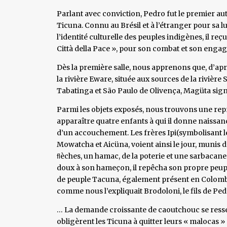
Parlant avec conviction, Pedro fut le premier au
Ticuna. Connu au Brésil et à l’étranger pour sa lu
l’identité culturelle des peuples indigènes, il reç
Città della Pace », pour son combat et son enga
Dès la première salle, nous apprenons que, d’apr
la rivière Eware, située aux sources de la rivièr
Tabatinga et São Paulo de Olivença, Magüta sign
Parmi les objets exposés, nous trouvons une rep
apparaître quatre enfants à qui il donne naissa
d’un accouchement. Les frères Ipi(symbolisant le 
Mowatcha et Aicüna, voient ainsi le jour, munis de
ﬂèches, un hamac, de la poterie et une sarbacane…
doux à son hameçon, il repêcha son propre peupl
de peuple Tacuna, également présent en Colombie
comme nous l’expliquait Brodoloni, le fils de Pe
… La demande croissante de caoutchouc se resse
obligèrent les Ticuna à quitter leurs « malocas » 