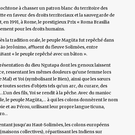
tochtone à chasser un patron blanc du territoire des
tte en faveur des droits territoriaux et la sauvegarde de
ut, en 1991, à Rome, le prestigieux Prix « Roma Brasilia
gement pour les droits humains.
ès la tradition orale, le peuple Magüta fut repêché dans
e São Jerônimo, aﬄuent du fleuve Solimões, entre
iﬁant « le peuple repêché avec un bâton ».
résentation du dieu Ngutapa dont les genoux laissent
nce, ressentant les mêmes douleurs qu’une femme lors
Mal) et Yoi (symbolisant le Bien), ainsi que les sœurs
 toutes sortes d’objets tels qu’un arc, du curare, des
L’un des fils, Yoi se rendit à la pêche. Avec du manioc
e, le peuple Magüta,… à qui les colons donnèrent le nom
 et au Pérou, urilisant leur propre langue ticuna,
dro…
ntant jusqu’au Haut-Solimões, les colons européens
(maisons collectives), répartissant les Indiens sur