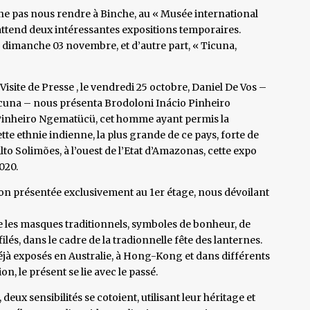
 ne pas nous rendre à Binche, au « Musée international
ttend deux intéressantes expositions temporaires.
 dimanche 03 novembre, et d’autre part, « Ticuna,
Visite de Presse , le vendredi 25 octobre, Daniel De Vos –
icuna – nous présenta Brodoloni Inácio Pinheiro
o Pinheiro Ngematücü, cet homme ayant permis la
ette ethnie indienne, la plus grande de ce pays, forte de
lto Solimões, à l’ouest de l’Etat d’Amazonas, cette expo
020.
ion présentée exclusivement au 1er étage, nous dévoilant
e les masques traditionnels, symboles de bonheur, de
ilés, dans le cadre de la tradionnelle fête des lanternes.
jà exposés en Australie, à Hong-Kong et dans différents
on, le présent se lie avec le passé.
deux sensibilités se cotoient, utilisant leur héritage et