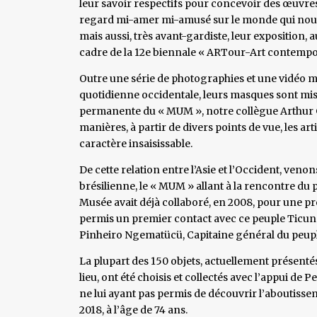
leur savoir respectifs pour concevoir des œuvres
regard mi-amer mi-amusé sur le monde qui nous en
mais aussi, très avant-gardiste, leur exposition,
cadre de la 12e biennale « ARTour-Art contempo
Outre une série de photographies et une vidéo m
quotidienne occidentale, leurs masques sont mis 
permanente du « MUM », notre collègue Arthur Gil
manières, à partir de divers points de vue, les ar
caractère insaisissable.
De cette relation entre l’Asie et l’Occident, ve
brésilienne, le « MUM » allant à la rencontre du p
Musée avait déjà collaboré, en 2008, pour une pré
permis un premier contact avec ce peuple Ticuna 
Pinheiro Ngematücü, Capitaine général du peupl
La plupart des 150 objets, actuellement présent
lieu, ont été choisis et collectés avec l’appui de P
ne lui ayant pas permis de découvrir l’aboutissem
2018, à l’âge de 74 ans.