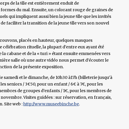
corps de la ﬁlle est entièrement enduit de
es formes du mal. Ensuite, un colorant rouge de graines de
els qui impliquent aussi bien la jeune ﬁlle que les invités
 de faciliter la transition de la jeune ﬁlle vers son nouvel
 trouvons, placés en hauteur, quelques masques
 célébration rituelle, la plupart d’entre eux ayant été
e la cabane et de la « turi » étant ensuite emmenées vers
rnière salle où une autre vidéo nous permet d’écouter le
nction de la présente exposition.
le samedi et le dimanche, de 10h30 à17h (billeterie jusqu’à
t les seniors / 3€50, pour un enfant / 6€ à 7€, pour les
membres de groupes d’enfants / 1€, pour les membres de
novembre. Visites guidées : sur réservation, en français,
n. Site web :
http://www.museebinche.be
.