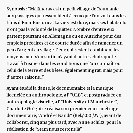
Synopsis : "Mâlăncrav est un petit village de Roumanie
aux paysages qui ressemblent à ceux que l’on voit dans les
films d’Emir Kusturica. La vie y est dure, mais ses habitants
n’ont pas la volonté de le quitter. Nombre d’entre eux
partent pourtant en Allemagne ou en Autriche pour des
emplois précaires et de courte durée afin de ramener un
peu d’argent au village. Ceux qui restent combinent les
moyens pour s’en sortir, n’ayant d’autres choix que le
travail à l’usine, dans les conditions que l’on connaît, ou
celui de la terre et des bêtes, également ingrat, mais pour
d’autres raisons..."
Ayant étudié la danse, le documentaire et la musique,
licenciée en anthropologie, à l' "ULB", et postgraduée en
anthropologie visuelle, à l' "University of Manchester",
Charlotte Grégoire réalisa son premier court-métrage
documentaire, "André et Nandi" (Bel./200I/25'), avant de
collaborer, cinq ans plus tard, avec Anne Schiltz, pour la
réalisation de "Stam nous restons là".