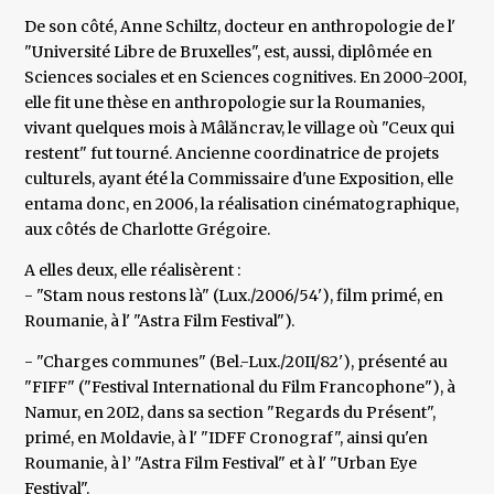
De son côté, Anne Schiltz, docteur en anthropologie de l'
"Université Libre de Bruxelles", est, aussi, diplômée en
Sciences sociales et en Sciences cognitives. En 2000-200I,
elle fit une thèse en anthropologie sur la Roumanies,
vivant quelques mois à Mâlăncrav, le village où "Ceux qui
restent" fut tourné. Ancienne coordinatrice de projets
culturels, ayant été la Commissaire d'une Exposition, elle
entama donc, en 2006, la réalisation cinématographique,
aux côtés de Charlotte Grégoire.
A elles deux, elle réalisèrent :
- "Stam nous restons là" (Lux./2006/54'), film primé, en
Roumanie, à l' "Astra Film Festival").
- "Charges communes" (Bel.-Lux./20II/82'), présenté au
"FIFF" ("Festival International du Film Francophone"), à
Namur, en 20I2, dans sa section "Regards du Présent",
primé, en Moldavie, à l' "IDFF Cronograf", ainsi qu'en
Roumanie, à l’ "Astra Film Festival" et à l' "Urban Eye
Festival".