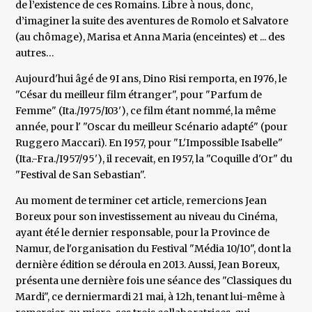
de l’existence de ces Romains. Libre à nous, donc,
d’imaginer la suite des aventures de Romolo et Salvatore
(au chômage), Marisa et Anna Maria (enceintes) et ... des
autres…
Aujourd'hui âgé de 9I ans, Dino Risi remporta, en I976, le
"César du meilleur film étranger", pour "Parfum de
Femme" (Ita./I975/I03'), ce film étant nommé, la même
année, pour l' "Oscar du meilleur Scénario adapté" (pour
Ruggero Maccari). En I957, pour "L'Impossible Isabelle"
(Ita.-Fra./I957/95'), il recevait, en I957, la "Coquille d'Or" du
"Festival de San Sebastian".
Au moment de terminer cet article, remercions Jean
Boreux pour son investissement au niveau du Cinéma,
ayant été le dernier responsable, pour la Province de
Namur, de l'organisation du Festival "Média 10/10", dont la
dernière édition se déroula en 2013. Aussi, Jean Boreux,
présenta une dernière fois une séance des "Classiques du
Mardi", ce derniermardi 21 mai, à 12h, tenant lui-même à