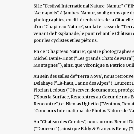
Si le "Festival International Nature-Namur" ("FIN
"Acinapolis", à Jambes-Namur, soulignons que de 
photographies, en différents sites de la Citadel
d'un "Chapiteau Nature", sur la terrasse de "Terra
venant de l'Esplanade, le pont reliant le Châtea
pour les cyclistes et les piétons.
En ce "Chapiteau Nature", quatre photographes ex
Michel Denis-Huot ("Les grands Chats de Mara"),
Montagnes"), ainsi que Véronique & Patrice Quil
Au sein des salles de"Terra Nova", nous retrouv
Delahaye ("Là-haut, Faune des Alpes"), Laurent Fi
Florian Ledoux ("Observer, documenter, protég
("Sous la Surface, Rencontres au Coeur de nos 
Rencontre") et Nicolas Ughetto ("Ventoux, Renai
"Concours International de Photos Nature de N
Au "Chateau des Comtes", nous aurons Benoit De
("Douceur"), ainsi que Eddy & François Remy ("U