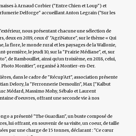
himaises à Arnaud Corbier ("Entre Chien et Loup") et
arfumerie Delforge" accueillant Anton Legrain ("Sur les
 l'extérieur, nous présentant chacune une sélection de
s, deux en 2019, ceux d' "AgriNature", sur le thème « Qui
ne, la flore, le monde rural et les paysages de la Wallonie,
nt-première, le jeudi 10, sur la "Prairie Médiane", et, sur
o", de Rambouillet, ainsi qu'un troisième, en 2018, celui,
al Photo Monitier", organisé à Montier-en-Der.
ières, dans le cadre de "Récup'Art", association présente
ristian Delory, la "Ferronnerie Demoulin", Max {"Kalbut
 Luc Médard, Massimo Mohy, Sébalo et Laurent
antaine d'oeuvres, offrant une seconde vie à nos
o Longo a présenté "The Guardian", un buste composé de
es, lui offrant, en souvenir de sa visite, un coeur, de taille
ées par une charge de 15 tonnes, déclarant : "Ce cœur