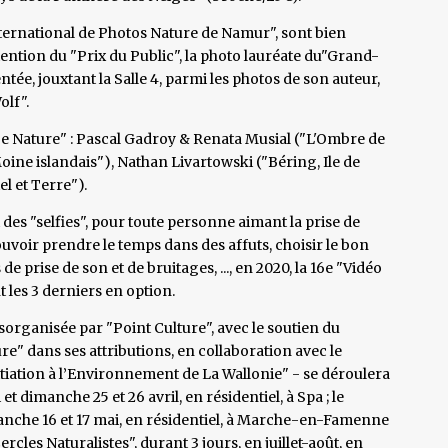
nternational de Photos Nature de Namur", sont bien
ention du "Prix du Public", la photo lauréate du"Grand-
ntée, jouxtant la Salle 4, parmi les photos de son auteur,
olf".
e Nature" : Pascal Gadroy & Renata Musial ("L'Ombre de
Moine islandais"), Nathan Livartowski ("Béring, Ile de
l et Terre").
t des "selfies", pour toute personne aimant la prise de
ouvoir prendre le temps dans des affuts, choisir le bon
 de prise de son et de bruitages, ..., en 2020, la 16e "Vidéo
 les 3 derniers en option.
organisée par "Point Culture", avec le soutien du
re" dans ses attributions, en collaboration avec le
tiation à l’Environnement de La Wallonie" - se déroulera
 et dimanche 25 et 26 avril, en résidentiel, à Spa ; le
anche 16 et 17 mai, en résidentiel, à Marche-en-Famenne
ercles Naturalistes", durant 3 jours, en juillet-août, en