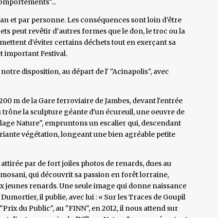
comportements"...
 an et par personne. Les conséquences sont loin d’être
s peut revêtir d’autres formes que le don, le troc ou la
ettent d’éviter certains déchets tout en exerçant sa
t important Festival.
notre disposition, au départ de l' "Acinapolis", avec
00 m de la Gare ferroviaire de Jambes, devant l'entrée
trône la sculpture géante d'un écureuil, une oeuvre de
illage Nature", empruntons un escalier qui, descendant
riante végétation, longeant une bien agréable petite
 attirée par de fort joiles photos de renards, dues au
Limosani, qui découvrit sa passion en forêt lorraine,
 deux jeunes renards. Une seule image qui donne naissance
umortier, il publie, avec lui : « Sur les Traces de Goupil
 "Prix du Public", au "FINN", en 2012, il nous attend sur