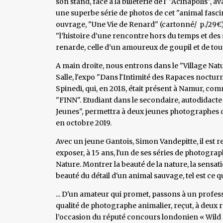
son stand, face à la billeterie de l' "Acinapolis",
une superbe série de photos de cet "animal fascina
ouvrage, "Une Vie de Renard" (cartonné/ p./29€),
"l’histoire d’une rencontre hors du temps et des 
renarde, celle d’un amoureux de goupil et de tout
A main droite, nous entrons dans le "Village Nat
Salle, l'expo "Dans l'Intimité des Rapaces noctu
Spinedi, qui, en 2018, était présent à Namur, com
"FINN". Etudiant dans le secondaire, autodidact
Jeunes", permettra à deux jeunes photographes d
en octobre 2019.
Avec un jeune Gantois, Simon Vandepitte, il est r
exposer, à 15 ans, l'un de ses séries de photographie
Nature. Montrer la beauté de la nature, la sensat
beauté du détail d'un animal sauvage, tel est ce q
... D'un amateur qui promet, passons à un profes
qualité de photographe animalier, reçut, à deux rep
l’occasion du réputé concours londonien « Wild L