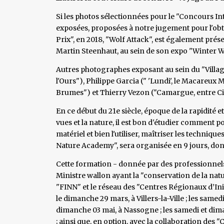
Si les photos sélectionnées pour le "Concours I
exposées, proposées à notre jugement pour l'obt
Prix", en 2018, "Wolf Attack", est également prése
Martin Steenhaut, au sein de son expo "Winter W
Autres photographes exposant au sein du "Villag
l'Ours"), Philippe Garcia (" 'Lundi', le Macareux 
Brumes") et Thierry Vezon ("Camargue, entre Cie
En ce début du 21e siècle, époque de la rapidité e
vues et la nature, il est bon d'étudier comment p
matériel et bien l'utiliser, maîtriser les techniques
Nature Academy", sera organisée en 9 jours, dont
Cette formation - donnée par des professionnels
Ministre wallon ayant la "conservation de la natu
"FINN" et le réseau des "Centres Régionaux d’Ini
le dimanche 29 mars, à Villers-la-Ville ; les samedi
dimanche 03 mai, à Nassogne ; les samedi et dim
; ainsi que, en option, avec la collaboration des "C