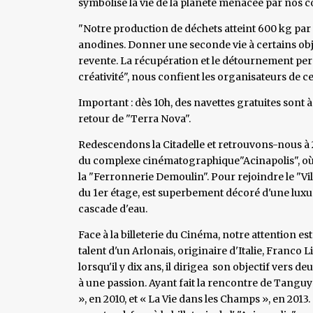
symbolise la vie de la planète menacée par nos 
"Notre production de déchets atteint 600 kg par
anodines. Donner une seconde vie à certains objet
revente. La récupération et le détournement perm
créativité", nous confient les organisateurs de ce
Important : dès 10h, des navettes gratuites sont à 
retour de "Terra Nova".
Redescendons la Citadelle et retrouvons-nous à 2
du complexe cinématographique"Acinapolis", où 
la "Ferronnerie Demoulin". Pour rejoindre le "V
du 1er étage, est superbement décoré d'une luxu
cascade d'eau.
Face à la billeterie du Cinéma, notre attention est
talent d'un Arlonais, originaire d'Italie, Franco 
lorsqu'il y dix ans, il dirigea son objectif vers
à une passion. Ayant fait la rencontre de Tanguy D
», en 2010, et « La Vie dans les Champs », en 2013.