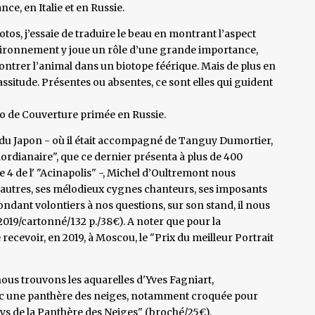
ce, en Italie et en Russie.
otos, j’essaie de traduire le beau en montrant l’aspect
’environnement y joue un rôle d’une grande importance,
rer l’animal dans un biotope féérique. Mais de plus en
assitude. Présentes ou absentes, ce sont elles qui guident
to de Couverture primée en Russie.
rd du Japon - où il était accompagné de Tanguy Dumortier,
aordianaire", que ce dernier présenta à plus de 400
e 4 de l' "Acinapolis" -, Michel d’Oultremont nous
 autres, ses mélodieux cygnes chanteurs, ses imposants
pondant volontiers à nos questions, sur son stand, il nous
019/cartonné/132 p./38€). A noter que pour la
e recevoir, en 2019, à Moscou, le "Prix du meilleur Portrait
ous trouvons les aquarelles d'Yves Fagniart,
vec une panthère des neiges, notamment croquée pour
ays de la Panthère des Neiges" (broché/25€).