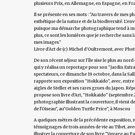
plusieurs Prix, en Allemagne, en Espagne, en Fran
Il se présente en ses mots : "Au travers de mes ph
esthétique de la nature et de la biodiversité. L
puisque ma démarche photographique tend à mont
plus, ce sont les lumières que je recherche sans l
mes images."
Livre d'Art de (c) Michel d’Oultremont, avec Pho
De son récent séjour sur l'île sise le plus au no
qui y réalisa un reportage pour son "Jardin Extr
spectateurs, ce dimanche 19 octobre, dans la Sall
rapporte son exposition "Hokkaido", avec, entre
aigles de Steller et ses rares grues du Japon. Ré
propose son livre d'Art, "Hokkaido" (septembre 2
prhotographie illustrant la couverture, il vient d
de l'Oiseau", au"Golden Turtle Price", à Moscou
A quelques mètres de la précédente exposition, n
témoignages de trois années de vie au Tibet, a
illustrer la couverture de son livre "Voyage au P