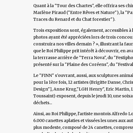
Quant à la "Tour des Chartes", elle offrira ses c
Marlène Piraud ("Entre Rêves et Nature"), la "P
Traces du Renard et du Chat forestier").
Trois expositions sont, également, accessibles à
photos ayant été appréciées lors de trois concour
construira nos villes demain ? », illustrant la fau
que le Roi Philippe prit intérêt à découvrir, en ava
la terrrasse arrière de "Terra Nova", du "Festiphot
présenté sur la "Plaine des Coréens", du "Festiv
Le "FINN" s'ouvrant, aussi, aux sculptures animal
pour la 1ère fois, 12 artistes (Brigitte Danse, Ch
Design"}, Anne Krug,"LGH Henry", Eric Martin,
Toussaint) exposent, depuis le jeudi 10, une soix
déchets...
Ainsi, au Roi Philippe, l'artiste montois Alfred
6.000 canettes aplaties et vissées les unes aux autr
plus modeste, composé de 24 canettes, compress