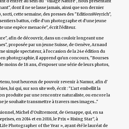
 avant d'entrer au sein du "Village Nature", nous présentant
nt", dont il ne se lasse jamais, ainsi que son dernier
 sorti, cette semaine, des presses des "EditionsWeyrich",
sentiers battus, celle d’un photographe et d’une jeune
e une espèce menacée", écrit l'éditeur.
ure", afin de découvrir, dans un couloir longeant une
rnes", proposée par un jeune Suisse, de Genève, Arnaud
me simple spectateur, à l'occasion de la 24e édition du
e en photographie, il apprend qu'un concours, "Bourses
e moins de 18 ans, d'exposer une série de leurs photos,
etenu, tout heureux de pouvoir revenir à Namur, afin d'
s, lui qui, sur son site web, écrit : "L'art embellit la
ion produite par une rencontre naturaliste, ou encore la
ue je souhaite transmettre à travers mes images..."
sionnel, Michel d’Oultremont, de Genappe, qui, en sa
rises, en 2014 et en 2018, le Prix « Rising Star”, à
ife Photographer of the Year », ayant été le lauréat de