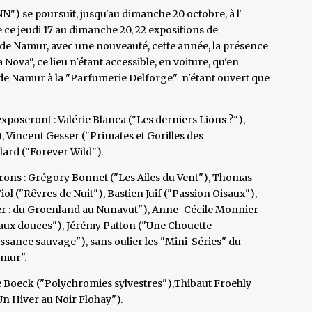
N") se poursuit, jusqu'au dimanche 20 octobre, à l'
ce jeudi 17 au dimanche 20, 22 expositions de
le de Namur, avec une nouveauté, cette année, la présence
 Nova", ce lieu n'étant accessible, en voiture, qu'en
u de Namur à la "Parfumerie Delforge" n'étant ouvert que
poseront : Valérie Blanca ("Les derniers Lions ?"),
 Vincent Gesser ("Primates et Gorilles des
lard ("Forever Wild").
erons : Grégory Bonnet ("Les Ailes du Vent"), Thomas
ol ("Rêvres de Nuit"), Bastien Juif ("Passion Oisaux"),
er : du Groenland au Nunavut"), Anne-Cécile Monnier
Eaux douces"), Jérémy Patton ("Une Chouette
ssance sauvage"), sans oulier les "Mini-Séries" du
amur".
 Boeck ("Polychromies sylvestres"),Thibaut Froehly
n Hiver au Noir Flohay").