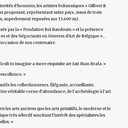
nvités d’honneur, les artistes britanniques « Gilbert &
 proposant, représentant seize pays , issus de trois
an, superbement exposées sur 15.400 m2 .
ée par la « Fondation Roi Baudouin » et la présence
s et des Négociants en Oeuvres d’Art de Belgique » ,
l’occasion de son centenaire.
ficult to imagine a more exquisite art fair than Brafa. »
 excellence. »
uffe les collectionneurs. Élégante, accueillante,
Une véritable corne d’abondance, de l’archéologie à l’art
n les arts anciens que les arts primitifs, le moderne et le
e très sélectif suscitant l’intérêt des spécialistes les
lles. »