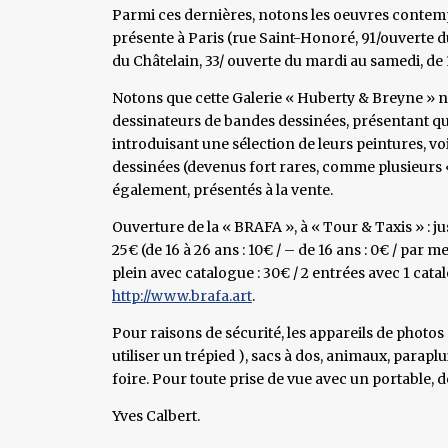
Parmi ces dernières, notons les oeuvres contemp
présente à Paris (rue Saint-Honoré, 91/ouverte du
du Châtelain, 33/ ouverte du mardi au samedi, de 
Notons que cette Galerie « Huberty & Breyne » no
dessinateurs de bandes dessinées, présentant qu
introduisant une sélection de leurs peintures, v
dessinées (devenus fort rares, comme plusieurs «
également, présentés à la vente.
Ouverture de la « BRAFA », à « Tour & Taxis » : ju
25€ (de 16 à 26 ans : 10€ / – de 16 ans : 0€ / p
plein avec catalogue : 30€ / 2 entrées avec 1 catal
http://www.brafa.art
.
Pour raisons de sécurité, les appareils de photo
utiliser un trépied ), sacs à dos, animaux, parapl
foire. Pour toute prise de vue avec un portable,
Yves Calbert.