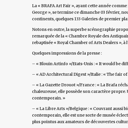
La « BRAFA Art Fair », ayant cette année comme i
George », se termine ce dimanche 03 février, nous
continents, quelques 133 Galeries de premier pl
Notons en outre, la superbe scénographie propos
remarquée de la « Chambre Royale des Antiquaire
rebaptisée « Royal Chamber of Arts Dealers », à 
Quelques impressions de la presse :
– « Blouin Artinfo »/Etats-Unis : « It would be dif
– « AD Architectural Digest »/Italie : « The fair of
– « La Gazette Drouot »/France : « La Brafa récha
chaleureuse, elle possède son caractère propre. 
contemporain. »
– « La Libre Arts »/Belgique : « Couvrant aussi bie
contemporain, elle est une sorte de musée éclectiqu
plus pointus aux amateurs de découvertes culture