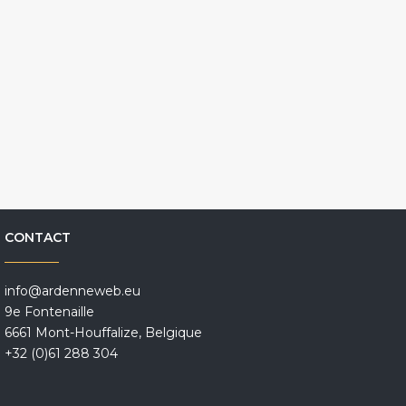
CONTACT
info@ardenneweb.eu
9e Fontenaille
6661 Mont-Houffalize, Belgique
+32 (0)61 288 304