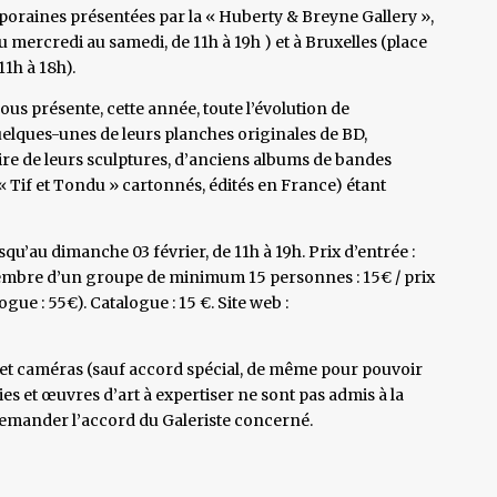
oraines présentées par la « Huberty & Breyne Gallery »,
 mercredi au samedi, de 11h à 19h ) et à Bruxelles (place
11h à 18h).
us présente, cette année, toute l’évolution de
elques-unes de leurs planches originales de BD,
oire de leurs sculptures, d’anciens albums de bandes
 Tif et Tondu » cartonnés, édités en France) étant
squ’au dimanche 03 février, de 11h à 19h. Prix d’entrée :
ar membre d’un groupe de minimum 15 personnes : 15€ / prix
ogue : 55€). Catalogue : 15 €. Site web :
s et caméras (sauf accord spécial, de même pour pouvoir
uies et œuvres d’art à expertiser ne sont pas admis à la
 demander l’accord du Galeriste concerné.