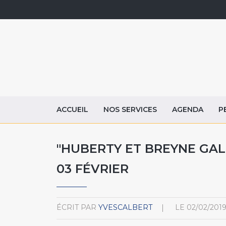
ACCUEIL
NOS SERVICES
AGENDA
P
"HUBERTY ET BREYNE GALL
03 FÉVRIER
ÉCRIT PAR
YVESCALBERT
LE
02/02/201