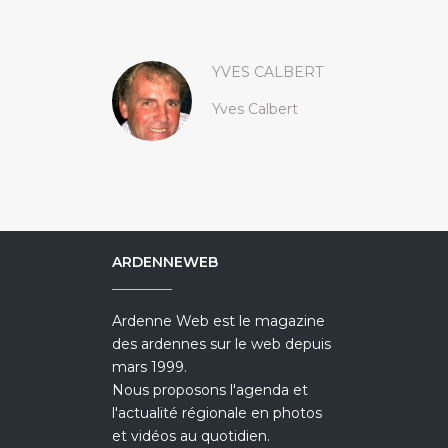
YVES CALBERT
Yves Calbert
ARDENNEWEB
Ardenne Web est le magazine
des ardennes sur le web depuis
mars 1999.
Nous proposons l'agenda et
l'actualité régionale en photos
et vidéos au quotidien.