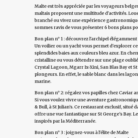
Malte est très appréciée par les voyageurs belges, 
maltais proposent une multitude d'activités. Loue
branché ou vivez une expérience gastronomique 
sommes ravis de vous présenter 6 bons plans po
Bon plan n° 1 : découvrez l'archipel élégamment
Un voilier ou un yacht vous permet d'explorer ce
splendides baies aux couleurs bleu azur. En che
cristalline ou vous détendre sur une plage oubli
Crystal Lagoon, Mgarr Ix-Xini, San Blas Bay et St
plongeurs. En effet, le sable blanc dans les lago
marine.
Bon plan n° 2: régalez vos papilles chez Caviar a
Si vous voulez vivre une aventure gastronomique
& Bull, à St Julian’s. Ce restaurant exclusif, sit
offre une vue fantastique sur St George's Bay. Le 
inspirés par la Méditerranée.
Bon plan n° 3 : joignez-vous à l'élite de Malte