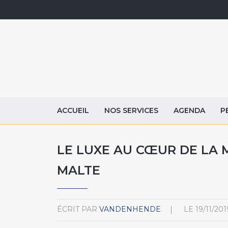
ACCUEIL
NOS SERVICES
AGENDA
P
LE LUXE AU CŒUR DE LA M
MALTE
ÉCRIT PAR
VANDENHENDE
LE
19/11/201