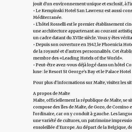
jouit d'un environnement unique et exclusif, à l'
• Le Kempinski Hotel San Lawrenz est aussi con
Méditerranée.
• L'hôtel Rosselli est le premier établissement cinq
une architecture appartenant au courant artist
un cadre datant du XVIIe siècle. Vous y êtes véri
• Depuis son ouverture en 1947, le Phoenicia Hot
de la royauté et d'autres personnalités. Cet établ
membre des «Leading Hotels of the World».
• Peut-être avez-vous déjà logé dans un hôtel Co
luxe : le Resort St George’s Bay et le Palace Hote
Pour plus d'informations sur Malte, visitez les si
A propos de Malte
Malte, officiellement la république de Malte, se s
compose des îles de Malte, de Gozo, de Comino et
l'ordinaire, car on y conduit à gauche. Les langue
une variété de cultures, un patrimoine impression
ensoleillée d'Europe. Au départ de la Belgique, 