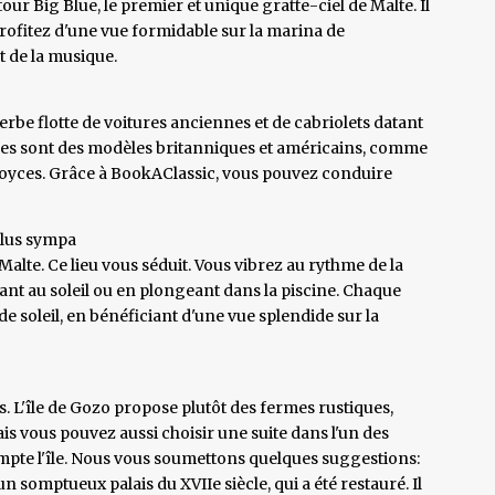
tour Big Blue, le premier et unique gratte-ciel de Malte. Il
rofitez d'une vue formidable sur la marina de
 de la musique.
rbe flotte de voitures anciennes et de cabriolets datant
cules sont des modèles britanniques et américains, comme
-Royces. Grâce à BookAClassic, vous pouvez conduire
 plus sympa
Malte. Ce lieu vous séduit. Vous vibrez au rythme de la
ant au soleil ou en plongeant dans la piscine. Chaque
e soleil, en bénéficiant d'une vue splendide sur la
s. L'île de Gozo propose plutôt des fermes rustiques,
is vous pouvez aussi choisir une suite dans l'un des
ompte l'île. Nous vous soumettons quelques suggestions:
n somptueux palais du XVIIe siècle, qui a été restauré. Il