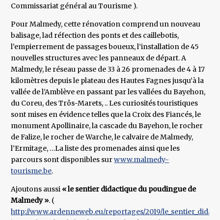
Commissariat général au Tourisme ).
Pour Malmedy, cette rénovation comprend un nouveau
balisage, lad réfection des ponts et des caillebotis,
l’empierrement de passages boueux, l’installation de 45
nouvelles structures avec les panneaux de départ. A
Malmedy, le réseau passe de 33 à 26 promenades de 4 à 17
kilomètres depuis le plateau des Hautes Fagnes jusqu’à la
vallée de l’Amblève en passant par les vallées du Bayehon,
du Coreu, des Trôs-Marets, .. Les curiosités touristiques
sont mises en évidence telles que la Croix des Fiancés, le
monument Apollinaire, la cascade du Bayehon, le rocher
de Falize, le rocher de Warche, le calvaire de Malmedy,
l’Ermitage, …La liste des promenades ainsi que les
parcours sont disponibles sur
www.malmedy-
tourisme.be
.
Ajoutons aussi
« le sentier didactique du poudingue de
Malmedy »
. (
http://www.ardenneweb.eu/reportages/2019/le_sentier_didacti