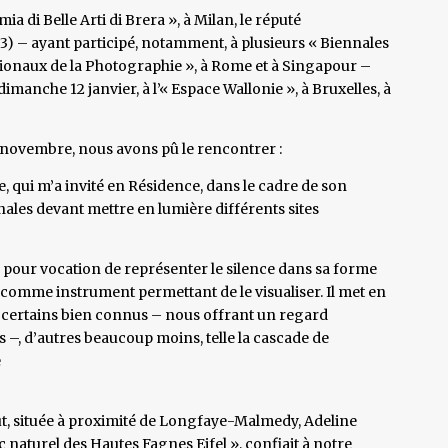
a di Belle Arti di Brera », à Milan, le réputé
83) – ayant participé, notamment, à plusieurs « Biennales
nationaux de la Photographie », à Rome et à Singapour –
dimanche 12 janvier, à l’« Espace Wallonie », à Bruxelles, à
20 novembre, nous avons pû le rencontrer :
 qui m’a invité en Résidence, dans le cadre de son
inales devant mettre en lumière différents sites
9, a pour vocation de représenter le silence dans sa forme
 comme instrument permettant de le visualiser. Il met en
e, certains bien connus – nous offrant un regard
s –, d’autres beaucoup moins, telle la cascade de
e
t, située à proximité de Longfaye-Malmedy, Adeline
aturel des Hautes Fagnes Eifel », confiait à notre