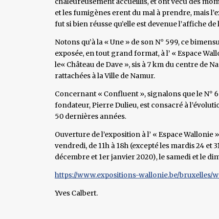
chaleureusement accueillis, et ont vécu des momen
et les fumigènes erent du mal à prendre, mais l’e
fut si bien réusse qu’elle est devenue l’affiche de 
Notons qu’à la « Une » de son N° 599, ce bimensu
exposée, en tout grand format, à l’ « Espace Wall
le« Château de Dave », sis à 7 km du centre de N
rattachées à la Ville de Namur.
Concernant « Confluent », signalons que le N° 
fondateur, Pierre Dulieu, est consacré à l’évoluti
50 dernières années.
Ouverture de l’exposition à l’ « Espace Wallonie 
vendredi, de 11h à 18h (excepté les mardis 24 et 
décembre et 1er janvier 2020), le samedi et le dim
https://www.expositions-wallonie.be/bruxelles/w
Yves Calbert.