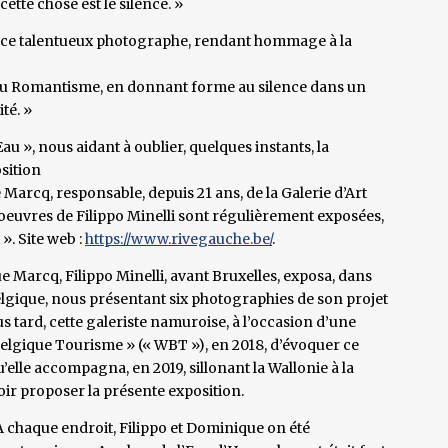
cette chose est le silence. »
de ce talentueux photographe, rendant hommage à la
e du Romantisme, en donnant forme au silence dans un
té. »
au », nous aidant à oublier, quelques instants, la
osition
arcq, responsable, depuis 21 ans, de la Galerie d’Art
euvres de Filippo Minelli sont régulièrement exposées,
 ». Site web :
https://www.rivegauche.be/
.
e Marcq, Filippo Minelli, avant Bruxelles, exposa, dans
Belgique, nous présentant six photographies de son projet
us tard, cette galeriste namuroise, à l’occasion d’une
elgique Tourisme » (« WBT »), en 2018, d’évoquer ce
 qu’elle accompagna, en 2019, sillonant la Wallonie à la
ir proposer la présente exposition.
 A chaque endroit, Filippo et Dominique on été