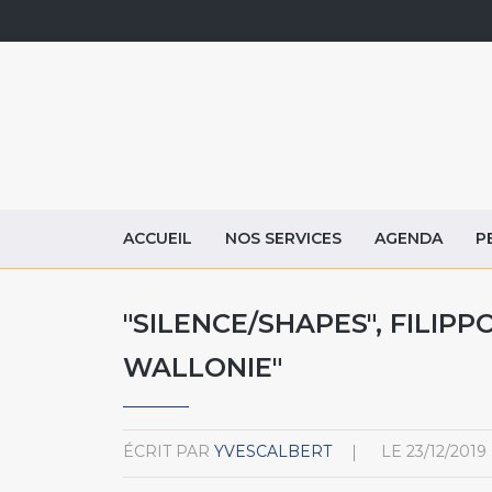
ACCUEIL
NOS SERVICES
AGENDA
P
"SILENCE/SHAPES", FILIPPO
WALLONIE"
ÉCRIT PAR
YVESCALBERT
LE
23/12/2019