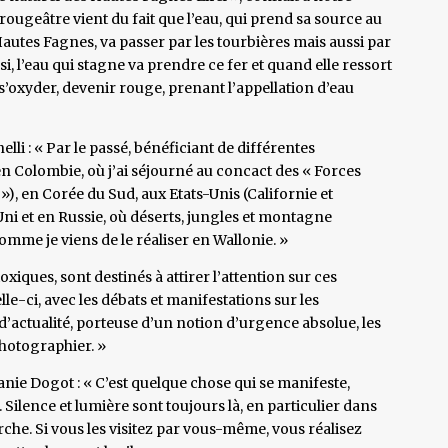
rougeâtre vient du fait que l’eau, qui prend sa source au
autes Fagnes, va passer par les tourbières mais aussi par
i, l’eau qui stagne va prendre ce fer et quand elle ressort
a s’oxyder, devenir rouge, prenant l’appellation d’eau
li : « Par le passé, bénéficiant de différentes
s en Colombie, où j’ai séjourné au concact des « Forces
, en Corée du Sud, aux Etats-Unis (Californie et
ni et en Russie, où déserts, jungles et montagne
mme je viens de le réaliser en Wallonie. »
xiques, sont destinés à attirer l’attention sur ces
lle-ci, avec les débats et manifestations sur les
’actualité, porteuse d’un notion d’urgence absolue, les
photographier. »
hanie Dogot : « C’est quelque chose qui se manifeste,
ilence et lumière sont toujours là, en particulier dans
che. Si vous les visitez par vous-même, vous réalisez