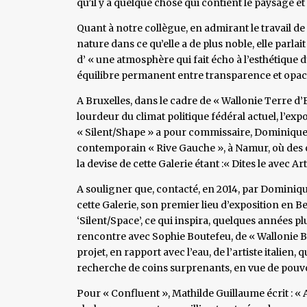
qu’il y a quelque chose qui contient le paysage et 
Quant à notre collègue, en admirant le travail 
nature dans ce qu’elle a de plus noble, elle parlait
d’ « une atmosphère qui fait écho à l’esthétiqu
équilibre permanent entre transparence et opaci
A Bruxelles, dans le cadre de « Wallonie Terre d’E
lourdeur du climat politique fédéral actuel, l’exp
« Silent/Shape » a pour commissaire, Dominique M
contemporain « Rive Gauche », à Namur, où des o
la devise de cette Galerie étant :« Dites le avec Art
A souligner que, contacté, en 2014, par Dominiqu
cette Galerie, son premier lieu d’exposition en 
‘Silent/Space’, ce qui inspira, quelques années pl
rencontre avec Sophie Boutefeu, de « Wallonie B
projet, en rapport avec l’eau, de l’artiste italien,
recherche de coins surprenants, en vue de pouvo
Pour « Confluent », Mathilde Guillaume écrit : «