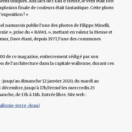
ts uniques. Aux lacs de l’Eau d’Heure, le vent était fort
xplosion finale de couleurs était fantastique. Cette photo
l’exposition ! »
el namurois publie l’une des photos de Filippo Minelli,
onie », prise du « RAVeL », mettant en valeur la Meuse et
amur, Dave étant, depuis 1977, l’une des communes
600 de ce magazine, entierrement rédigé par son
on de l’architecture dans la capitale wallonne, durant ces
» : jusqu’au dimanche 12 janvier 2020, du mardi au
31 décembre, jusqu’à 17h/fermé les mercredis 25
anche, de 13h à 18h. Entrée libre. Site web :
allonie-terre-deau/
.