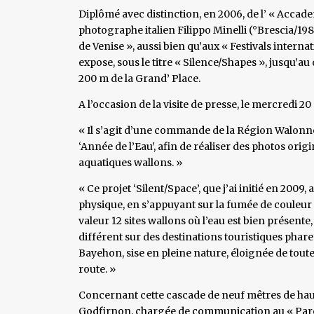
Diplômé avec distinction, en 2006, de l’ « Accademi
photographe italien Filippo Minelli (°Brescia/19
de Venise », aussi bien qu’aux « Festivals inter
expose, sous le titre « Silence/Shapes », jusqu’au 
200 m de la Grand’ Place.
A l’occasion de la visite de presse, le mercredi 
« Il s’agit d’une commande de la Région Walonne,
‘Année de l’Eau’, afin de réaliser des photos orig
aquatiques wallons. »
« Ce projet ‘Silent/Space’, que j’ai initié en 200
physique, en s’appuyant sur la fumée de couleur
valeur 12 sites wallons où l’eau est bien présent
différent sur des destinations touristiques phare
Bayehon, sise en pleine nature, éloignée de tout
route. »
Concernant cette cascade de neuf mêtres de hau
Godfirnon, chargée de communication au « Parc n