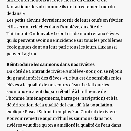
différentes notions avec les élèves en classe. C’est
fantastique de voir comme ils ont directement mordu
dedans!»
Les petits alevins devraient sortir de leurs œufs en février
et ils seront relâchés dans l’Amblève, du côté de
Thirimont-Ondenval. «Le but est de montrer aux élèves
qu’ils peuvent avoir une incidence sur tous les problèmes
écologiques dont on leur parle tous les jours. Eux aussi
peuvent agir!»
Réintroduire les saumons dans nos rivières
Du côté de Contrat de rivière Amblève-Rour, on se réjouit
du grand intérêt des élèves. «Le but est de sensibiliser les
élèves à la qualité de nos cours d’eau. Le fait que les
saumons en aient disparu était lié à l’influence de
l’homme (aménagements, barrages, navigation) et à la
détérioration de la qualité de l’eau, dû à la population,
explique Pascal Schmitt, employé au Contrat de rivière.
Pouvoir remettre aujourd’hui les saumons dans nos
rivières veut dire qu’on a amélioré la qualité de l’eau dans