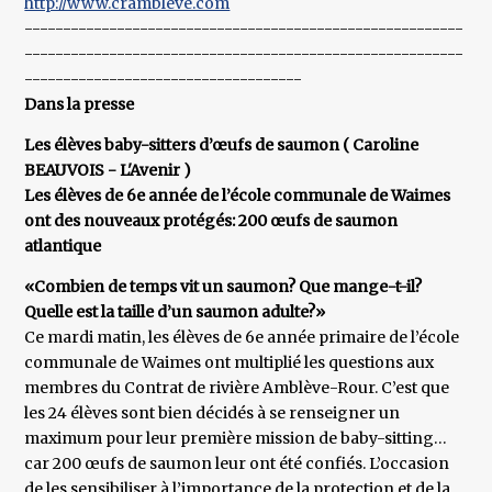
http://www.crambleve.com
---------------------------------------------------------
---------------------------------------------------------
------------------------------------
Dans la presse
Les élèves baby-sitters d’œufs de saumon ( Caroline
BEAUVOIS - L'Avenir )
Les élèves de 6e année de l’école communale de Waimes
ont des nouveaux protégés: 200 œufs de saumon
atlantique
«Combien de temps vit un saumon? Que mange-t-il?
Quelle est la taille d’un saumon adulte?»
Ce mardi matin, les élèves de 6e année primaire de l’école
communale de Waimes ont multiplié les questions aux
membres du Contrat de rivière Amblève-Rour. C’est que
les 24 élèves sont bien décidés à se renseigner un
maximum pour leur première mission de baby-sitting…
car 200 œufs de saumon leur ont été confiés. L’occasion
de les sensibiliser à l’importance de la protection et de la