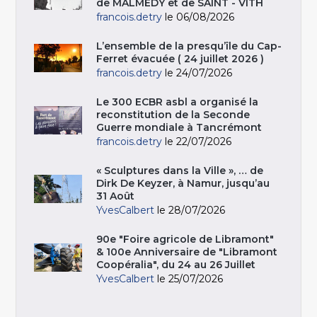
de MALMEDY et de SAINT - VITH
francois.detry
le 06/08/2026
L’ensemble de la presqu’île du Cap-
Ferret évacuée ( 24 juillet 2026 )
francois.detry
le 24/07/2026
Le 300 ECBR asbl a organisé la
reconstitution de la Seconde
Guerre mondiale à Tancrémont
francois.detry
le 22/07/2026
« Sculptures dans la Ville », … de
Dirk De Keyzer, à Namur, jusqu’au
31 Août
YvesCalbert
le 28/07/2026
90e "Foire agricole de Libramont"
& 100e Anniversaire de "Libramont
Coopéralia", du 24 au 26 Juillet
YvesCalbert
le 25/07/2026