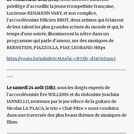
privilège d’accueillir la jeune trompettiste française,
Lucienne RENAUDIN VARY, et son complice,
l’accordéoniste Félicien BRUT, deux artistes qui éclairent
de leur talent les plus grandes scènes du monde et qui, le
temps d’une soirée, illumineront la nôtre dans un
programme qui parle d’amour, sur des musiques de
BERNSTEIN, PIAZZOLLA, PIAF, LEGRAND. Https
https://youtu.be/xxlsiRGcMAs?si=cB5Xb-d3st7eZmn3
---------------------------------------------------------
---
Le samedi 24 août (18h)
, sous les doigts experts de
l’accordéoniste Ève WILLEMS et du violoniste Joachim
IANNELLO, soutenus par le jeu véloce de la guitare de
Nicolas LA PLACA, le trio « Chat-Pitre » nous conduira
dans une traversée des plus beaux thèmes de musiques de
films.
---------------------------------------------------------