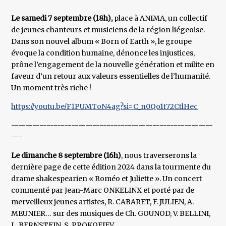
Le samedi 7 septembre (18h),
place à ANIMA, un collectif
de jeunes chanteurs et musiciens de la région liégeoise.
Dans son nouvel album « Born of Earth », le groupe
évoque la condition humaine, dénonce les injustices,
prône l’engagement de la nouvelle génération et milite en
faveur d’un retour aux valeurs essentielles de l’humanité.
Un moment très riche !
https://youtu.be/F1PUMToN4ag?si=C_n0Qo1t72CtlHec
---------------------------------------------------------
---
Le dimanche 8 septembre (16h)
, nous traverserons la
dernière page de cette édition 2024 dans la tourmente du
drame shakespearien « Roméo et Juliette ». Un concert
commenté par Jean-Marc ONKELINX et porté par de
merveilleux jeunes artistes, R. CABARET, F. JULIEN, A.
MEUNIER… sur des musiques de Ch. GOUNOD, V. BELLINI,
L. BERNSTEIN, S. PROKOFIEV…