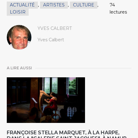
ACTUALITÉ
,
ARTISTES
,
CULTURE
,
74
LOISIR
lectures
YVES CALBERT
Yves Calbert
A LIRE AUSSI
FRANÇOISE STELLA MARQUET, À LA HARPE,