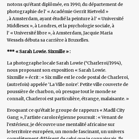
notons qu’étant diplômée, en 1990, du département de
photographie de l’ « Académie Gerrit Rietveld »
, à Amsterdam, ayant étudié la peinture à l’ « Université
Middlesex », à Londres, et la psychologie sociale, à
l’ « Université libre », à Amsterdam, Jacquie Maria
Wessels débuta sa carrière à Bruxelles.
*** « Sarah Lowie. Sixmille » :
La photographe locale Sarah Lowie (°Charleroi/1994),
nous proposant son exposition « Sarah Lowie.
Sixmille » écrit : « Six mille est le code postal de Charleroi,
(autrefois) appelée ‘La Ville noire’. Petite ville couverte de
poussière de charbon, où presque tout le monde se
connaît, Charleroi est particulière, étrange, malaisante. »
Evoquant ce qu’était le groupe de rappeurs « Madil City
Gang », l’artiste carolorégienne poursuit : « Venant de
l’extérieur, je découvre une mentalité africaine sur
le territoire européen, un monde fascinant, un univers
complètement différent de celui que je connaissais. Ils