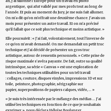
an, j’ai sillonné l’Europe pour un travail en photo
argentique, qui afut validé par mes profs tout au long de
l’année. Et puis au moment du Jury, je me suis fait allumer.
On m’a dit qu’on m’offrait une deuxième chance. J’avais un
mois pour présenter un autre travail. Et on m’a précisé
qu’il fallait que ce soit plus technique et moins artistique. »
Elle poursuivit : « J’ai fait, volontairement, tout l’inverse de
ce qu’on m’avait demandé. On me demandait un petit truc
technique et j’ai décidé de présenter un gros truc
artistique, autour de ressentis personnels. » Cette prise de
risque maximale s’avéra payante. De fait, outre sa qualité
intrinsèque, sa série « Canvas » est une exploration de
toutes les techniques utilisables pour un tel travail
: collages, couture, disques vinyles, impressions 3D et sur
toile, peinture, photographie, sérigraphie sur
papier, superpositions de papiers calques, vidéo, … »
« Je suis très intéressée par le mélange des médias … J’ai
utilisé les techniques en fonction de ce que je souhaitais
exprimer », nous déclara Héloïse Boulanger.