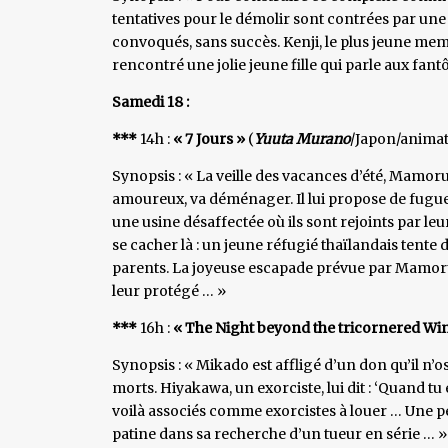
tentatives pour le démolir sont contrées par une 
convoqués, sans succès. Kenji, le plus jeune membr
rencontré une jolie jeune fille qui parle aux fan
Samedi 18 :
***
14h :
« 7 Jours »
(
Yuuta Murano
/Japon/animat
Synopsis : « La veille des vacances d’été, Mamoru
amoureux, va déménager. Il lui propose de fuguer
une usine désaffectée où ils sont rejoints par leu
se cacher là : un jeune réfugié thaïlandais tente 
parents. La joyeuse escapade prévue par Mamoru
leur protégé … »
***
16h :
« The Night beyond the tricornered W
Synopsis : « Mikado est affligé d’un don qu’il n’ose 
morts. Hiyakawa, un exorciste, lui dit : ‘Quand tu 
voilà associés comme exorcistes à louer … Une peti
patine dans sa recherche d’un tueur en série … »