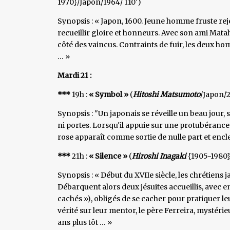
1970}/Japon/1964/ 110′)
Synopsis : « Japon, 1600. Jeune homme fruste rej
recueillir gloire et honneurs. Avec son ami Mata
côté des vaincus. Contraints de fuir, les deux h
… »
Mardi 21 :
***
19h :
« Symbol »
(
Hitoshi Matsumoto
/Japon/
Synopsis : "Un japonais se réveille un beau jour,
ni portes. Lorsqu'il appuie sur une protubérance
rose apparaît comme sortie de nulle part et encl
***
21h :
« Silence »
(
Hiroshi Inagaki
{1905-1980}
Synopsis : « Début du XVIIe siècle, les chrétiens 
Débarquent alors deux jésuites accueillis, avec e
cachés »), obligés de se cacher pour pratiquer le
vérité sur leur mentor, le père Ferreira, mystéri
ans plus tôt … »