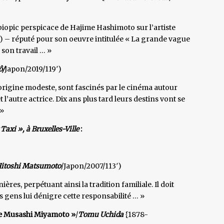
e biopic perspicace de Hajime Hashimoto sur l’artiste
) – réputé pour son oeuvre intitulée « La grande vague
 son travail … »
ô/
Japon/2019/119′)
origine modeste, sont fascinés par le cinéma autour
t l’autre actrice. Dix ans plus tard leurs destins vont se
 »
Taxi », à Bruxelles-Ville
:
itoshi Matsumoto
/Japon/2007/113′)
ères, perpétuant ainsi la tradition familiale. Il doit
es gens lui dénigre cette responsabilité … »
e Musashi Miyamoto »
/
Tomu Uchida
{1878-