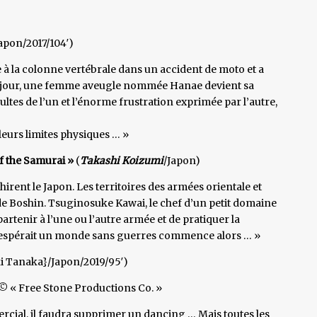
apon/2017/104′)
e à la colonne vertébrale dans un accident de moto et a
. Un jour, une femme aveugle nommée Hanae devient sa
ltes de l’un et l’énorme frustration exprimée par l’autre,
leurs limites physiques … »
of the Samurai »
(
Takashi Koizumi
/Japon)
hirent le Japon. Les territoires des armées orientale et
 de Boshin. Tsuginosuke Kawai, le chef d’un petit domaine
rtenir à l’une ou l’autre armée et de pratiquer la
i espérait un monde sans guerres commence alors … »
ki Tanaka}/Japon/2019/95′)
© « Free Stone Productions Co. »
cial, il faudra supprimer un dancing … Mais toutes les