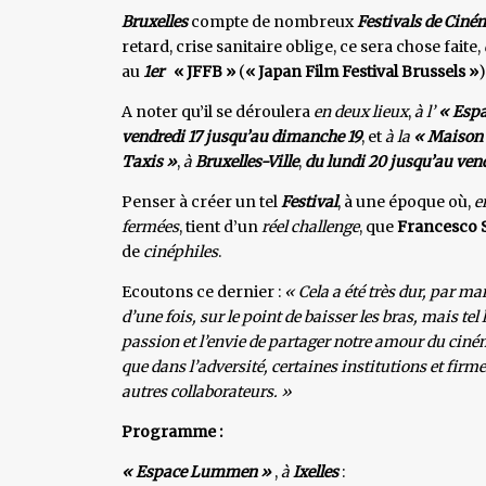
Bruxelles
compte de nombreux
Festivals de Ciné
retard, crise sanitaire oblige, ce sera chose faite,
au
1er
« JFFB »
(
« Japan Film Festival Brussels »
)
A noter qu’il se déroulera
en deux lieux
,
à l’
« Esp
vendredi
17 jusqu’au dimanche 19
, et
à la
« Maison 
Taxis »
,
à
Bruxelles-Ville
,
du lundi 20 jusqu’au ven
Penser à créer un tel
Festival
, à une époque où,
e
fermées
, tient d’un
réel challenge
, que
Francesco 
de
cinéphiles
.
Ecoutons ce dernier :
« Cela a été très dur, par ma
d’une fois, sur le point de baisser les bras, mais t
passion et l’envie de partager notre amour du ciné
que dans l’adversité, certaines institutions et firm
autres collaborateurs. »
Programme :
« Espace Lummen »
,
à
Ixelles
: