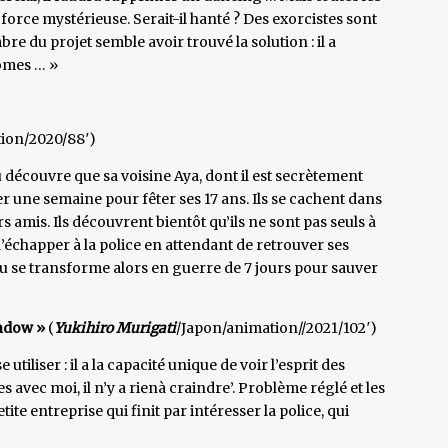
force mystérieuse. Serait-il hanté ? Des exorcistes sont
e du projet semble avoir trouvé la solution : il a
tômes … »
ion/2020/88′)
 découvre que sa voisine Aya, dont il est secrètement
 une semaine pour fêter ses 17 ans. Ils se cachent dans
rs amis. Ils découvrent bientôt qu’ils ne sont pas seuls à
d’échapper à la police en attendant de retrouver ses
 se transforme alors en guerre de 7 jours pour sauver
indow »
(
Yukihiro Murigati
/Japon/animation//2021/102′)
utiliser : il a la capacité unique de voir l’esprit des
es avec moi, il n’y a rienà craindre’. Problème réglé et les
te entreprise qui finit par intéresser la police, qui