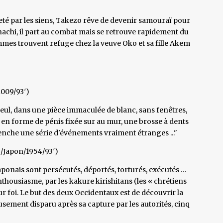
eté par les siens, Takezo rêve de devenir samouraï pour
hachi, il part au combat mais se retrouve rapidement du
ommes trouvent refuge chez la veuve Oko et sa fille Akem
2009/93′)
 seul, dans une pièce immaculée de blanc, sans fenêtres,
 en forme de pénis fixée sur au mur, une brosse à dents
enche une série d'événements vraiment étranges ..."
/Japon/1954/93′)
japonais sont persécutés, déportés, torturés, exécutés …
nthousiasme, par les kakure kirishitans (les « chrétiens
ur foi. Le but des deux Occidentaux est de découvrir la
eusement disparu après sa capture par les autorités, cinq