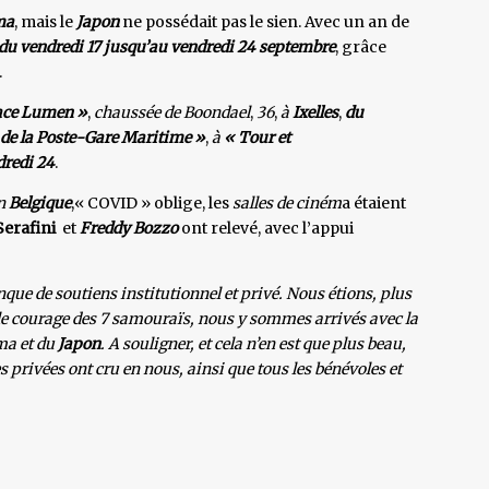
ma
, mais le
Japon
ne possédait pas le sien. Avec un an de
du vendredi 17 jusqu’au vendredi 24 septembre
, grâce
.
ace Lumen »
,
chaussée de Boondael
,
36
,
à
Ixelles
,
du
de la Poste-Gare Maritime »
,
à
« Tour et
dredi 24
.
n
Belgique
,« COVID » oblige, les
salles de ciném
a étaient
Serafini
et
Freddy Bozzo
ont relevé, avec l’appui
nque de soutiens institutionnel et privé. Nous étions, plus
el le courage des 7 samouraïs, nous y sommes arrivés avec la
ma et du
Japon
. A souligner, et cela n’en est que plus beau,
es privées ont cru en nous, ainsi que tous les bénévoles et