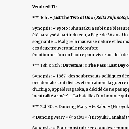
Vendredi 17 :
*** 16h :
« Just The Two of Us »
(
Keita Fujimoto
/J
Synopsis : « Kyoto : Shunsaku a subi une blessur
été paralysé à partir du cou, à l’âge de 36 ans
soignante … Malgré la mauvaise nature et les insu
ces deux trouveront le réconfort
émotionnel l’un en l’autre pour vivre au-delà de 
*** 18h & 20h :
Ouverture
:
« The Pass : Last Day 
Synopsis : « 1867 : des soubresauts politiques déc
occidentale sont divisés et entrainent la guerre
d’Echigo, appelé Nagaoka, a décidé de ne pas appa
‘neutralité armée’ … La bataille d’un homme qu
*** 22h30 : « Dancing Mary » (« Sabu » {Hiroyu
« Dancing Mary » (« Sabu » {Hiroyuki Tanaka}) 
Synopsis : « Pour construire ce complexe commer