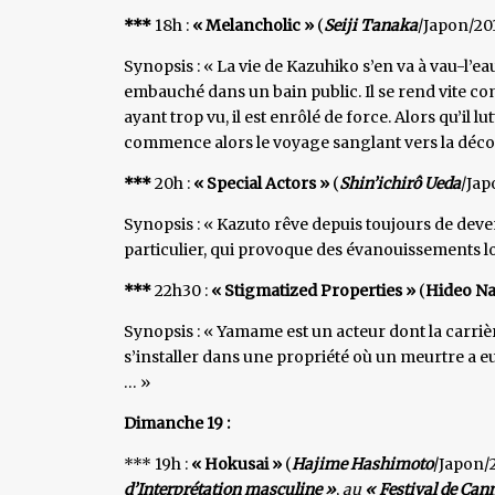
***
18h :
« Melancholic »
(
Seiji Tanaka
/Japon/201
Synopsis : « La vie de Kazuhiko s’en va à vau-l’ea
embauché dans un bain public. Il se rend vite co
ayant trop vu, il est enrôlé de force. Alors qu’il 
commence alors le voyage sanglant vers la déco
***
20h :
« Special Actors »
(
Shin’ichirô Ueda
/Jap
Synopsis : « Kazuto rêve depuis toujours de dev
particulier, qui provoque des évanouissements lo
***
22h30 :
« Stigmatized Properties »
(
Hideo Na
Synopsis : « Yamame est un acteur dont la carrière
s’installer dans une propriété où un meurtre a eu
… »
Dimanche 19 :
*** 19h :
« Hokusai »
(
Hajime Hashimoto
/Japon/
d’Interprétation masculine »
,
au
« Festival de Can