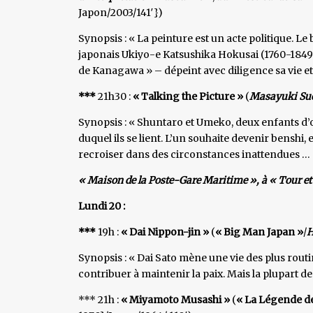
Japon/2003/141′})
Synopsis : « La peinture est un acte politique. L
japonais Ukiyo-e Katsushika Hokusai (1760-1849
de Kanagawa » – dépeint avec diligence sa vie et
***
21h30 :
« Talking the Picture »
(
Masayuki Su
Synopsis : « Shuntaro et Umeko, deux enfants d’
duquel ils se lient. L’un souhaite devenir benshi, e
recroiser dans des circonstances inattendues …
« Maison de la Poste-Gare Maritime », à « Tour et 
Lundi 20 :
***
19h :
« Dai Nippon-jin »
(
« Big Man Japan »
/
H
Synopsis : « Dai Sato mène une vie des plus routini
contribuer à maintenir la paix. Mais la plupart d
*** 21h :
« Miyamoto Musashi »
(
« La Légende d