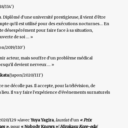
8/114′)
u. Diplômé d’une université prestigieuse, il vient d’être
mpte qu’il est utilisé pour des exécutions nocturnes… En
lutte désespérément pour faire face à sa situation,
uverte de soi … »
on/2019/110′)
enir acteur, mais souffre d’un problème médical
rsqu’il devient nerveux … »
kata
/Japon/2020/111′)
 ne décolle pas. Il accepte, pour la télévision, de
 lieu. Il va y faire l’expérience d’événements surnaturels
2020/129 »/avec
Yuya Yagira
,
lauréat
d’un
« Prix
nes »
,
pour
« Nobody Knows »
{
Hirokasu Kore-eda
/