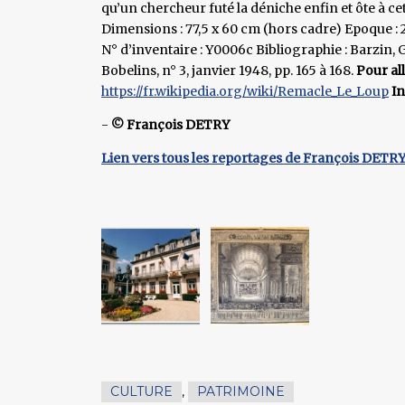
qu’un chercheur futé la déniche enfin et ôte à c
Dimensions : 77,5 x 60 cm (hors cadre) Epoque : 2
N° d’inventaire : Y0006c Bibliographie : Barzin,
Bobelins, n° 3, janvier 1948, pp. 165 à 168.
Pour all
https://fr.wikipedia.org/wiki/Remacle_Le_Loup
In
-
© François DETRY
Lien vers tous les reportages de François DETR
CULTURE
,
PATRIMOINE