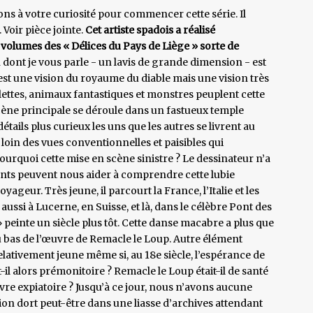
ns à votre curiosité pour commencer cette série. Il
 Voir pièce jointe.
Cet artiste spadois a réalisé
volumes des « Délices du Pays de Liège » sorte de
 dont je vous parle - un lavis de grande dimension - est
’est une vision du royaume du diable mais une vision très
elettes, animaux fantastiques et monstres peuplent cette
scène principale se déroule dans un fastueux temple
tails plus curieux les uns que les autres se livrent au
loin des vues conventionnelles et paisibles qui
pourquoi cette mise en scène sinistre ? Le dessinateur n’a
nts peuvent nous aider à comprendre cette lubie
ageur. Très jeune, il parcourt la France, l’Italie et les
ussi à Lucerne, en Suisse, et là, dans le célèbre Pont des
 peinte un siècle plus tôt. Cette danse macabre a plus que
u bas de l’œuvre de Remacle le Loup. Autre élément
relativement jeune même si, au 18e siècle, l’espérance de
t-il alors prémonitoire ? Remacle le Loup était-il de santé
re expiatoire ? Jusqu’à ce jour, nous n’avons aucune
tion dort peut-être dans une liasse d’archives attendant