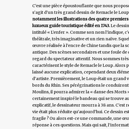
C’est une pièce époustouflante que nous proposo
s’agit d’un très grand dessin de Remacle le Loup.
notamment les illustrations des quatre premiers 
luxueux guide touristique édité en 1743.
Le dessin
intitulé « L’enfer ». Comme son nom l’indique, c
théâtrale, très imaginative et un rien naïve. Squ
œuvre réalisée à l’encre de Chine tandis que la 
antique. Des scènes secondaires et une foule de dé
regard du spectateur attentif. Nous sommes très 
caractérisent le style de Remacle le Loup. Alors 
laissé aucune explication, cependant deux éléme
d’artiste. Premièrement, le Loup était un grand voy
bords du Rhin. Ses pérégrinations le conduiront a
Moulins, il pourra admirer la « danse des Morts »
certainement inspiré le bandeau qui se trouve a
explicatif, le dessinateur mourra à 38 ans. C’est 
vie était plus réduite qu’aujourd’hui. Ce dessin es
fragile ? Ou alors est-ce une commande, une œuv
réponse à ces questions. Mais qui sait, l’informa