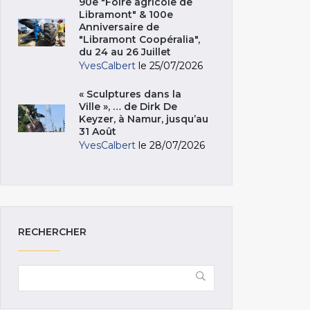
90e "Foire agricole de
Libramont" & 100e
Anniversaire de
"Libramont Coopéralia",
du 24 au 26 Juillet
YvesCalbert
le 25/07/2026
« Sculptures dans la
Ville », … de Dirk De
Keyzer, à Namur, jusqu’au
31 Août
YvesCalbert
le 28/07/2026
RECHERCHER