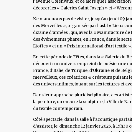
l’avenue Golenvaux, et ce alors que l’association 
décorer les « Galeries Saint-Joseph » et « Werenne
Ne manquons pas de visiter, jusqu’au jeudi 09 janv
des Merveilles », organisée par l’asbl « Lieux c
dizaine d’années , qui, avec la « Manufacture de R
des événements phares, en France, dans le secteur
Etoffes » et un « Prix international d’Art textile ».
En cette période de Fêtes, dans la « Galerie du 
découvrir un univers empreint de poésie, une qui
France, d’Italie, de Turquie, d’Ukraine et de Be
merveilleux, ces créatrices & créateurs puisant l
des univers intimes, jouant sur les textures et ave
Dans leur approche pluridisciplinaire, ces artistes
la peinture, ou encore la sculpture, la Ville de Na
du textile contemporain.
Côté spectacle, dans la salle à l’acoustique par
d’assister, le dimanche 12 janvier 2025, à 15h30 o