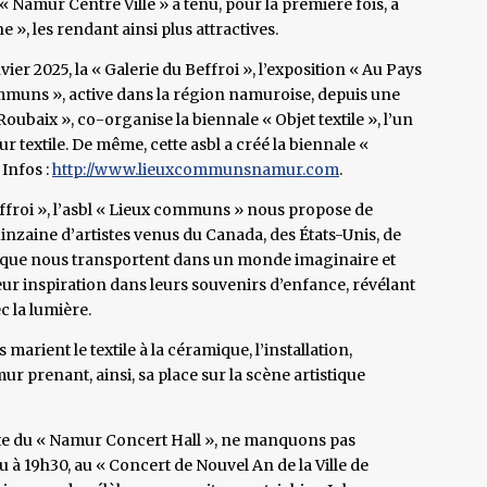
« Namur Centre Ville » a tenu, pour la première fois, à
 », les rendant ainsi plus attractives.
ier 2025, la « Galerie du Beffroi », l’exposition « Au Pays
ommuns », active dans la région namuroise, depuis une
oubaix », co-organise la biennale « Objet textile », l’un
 textile. De même, cette asbl a créé la biennale «
 Infos :
http://www.lieuxcommunsnamur.com
.
Beffroi », l’asbl « Lieux communs » nous propose de
nzaine d’artistes venus du Canada, des États-Unis, de
lgique nous transportent dans un monde imaginaire et
eur inspiration dans leurs souvenirs d’enfance, révélant
c la lumière.
 marient le textile à la céramique, l’installation,
mur prenant, ainsi, sa place sur la scène artistique
faite du « Namur Concert Hall », ne manquons pas
u à 19h30, au « Concert de Nouvel An de la Ville de