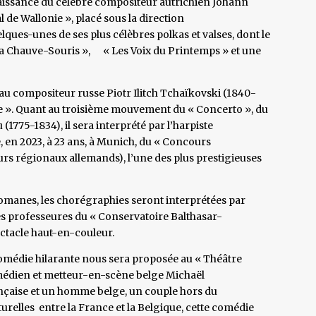
naissance du célèbre compositeur autrichien Johann
 de Wallonie », placé sous la direction
ques-unes de ses plus célèbres polkas et valses, dont le
la Chauve-Souris », « Les Voix du Printemps » et une
u compositeur russe Piotr Ilitch Tchaïkovski (1840-
tte ». Quant au troisième mouvement du « Concerto », du
1775-1834), il sera interprété par l’harpiste
 en 2023, à 23 ans, à Munich, du « Concours
s régionaux allemands), l’une des plus prestigieuses
omanes, les chorégraphies seront interprétées par
s professeures du « Conservatoire Balthasar-
ctacle haut-en-couleur.
 comédie hilarante nous sera proposée au « Théâtre
comédien et metteur-en-scène belge Michaël
nçaise et un homme belge, un couple hors du
relles entre la France et la Belgique, cette comédie