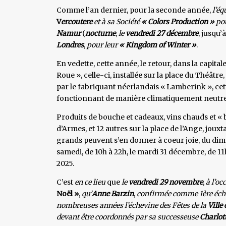
Comme l’an dernier, pour la seconde année,
l’éq
V
ercoutere
et à sa Société
« Colors Production »
pou
Namur
(
nocturne
,
le
vendredi 27 décembre
, jusqu’
Londres
,
pour leur
« Kingdom of Winter »
.
En vedette, cette année, le retour, dans la capit
Roue », celle-ci, installée sur la place du Théât
par le fabriquant néerlandais « Lamberink », cett
fonctionnant de manière climatiquement neutre,
Produits de bouche et cadeaux, vins chauds et « b
d’Armes, et 12 autres sur la place de l’Ange, jouxta
grands peuvent s’en donner à coeur joie, du diman
samedi, de 10h à 22h, le mardi 31 décembre, de 11h
2025.
C’est
en ce lieu
que
le
vendredi 29 novembre
,
à l’oc
Noël »
,
qu’
Anne Barzin
,
confirmée comme 1ère éch
nombreuses années l’échevine des Fêtes de la
Ville
devant être coordonnés par sa successeuse
Charlot