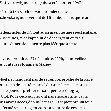
Festival d’Avignon », depuis sa création, en 1947.
embre, à 15h & 18h : « Mon premier Casse-
dazhevska », nous venant de Lituanie, la musique étant,
, en deux actes de 35′, tout aussi magique que spectaculaire,
us jeunes, avec l’appoint de décors, tant en trois
nt une dimension encore plus féérique à cette
vite, le vendredi 27 décembre, à 15h, à une veillée
es conteuses Josiane & Marie-
 Noël ne manquent pas de se rendre, proche de la place
s au sein de l’ « Hôtel privé de Groesbeeck-de Croix »,
 afin de pouvoir profiter de sa superbe scénographie
Giot. Pour ceux qui ne l’ont pas encore visité, par la
us avons accès, depuis le mardi 03 septembre, au tout
 fermé ses portes, en 2018. Ouverture de ces deux