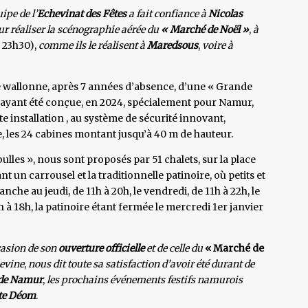
uipe de l’
Echevinat des Fêtes
a fait confiance à
Nicolas
r réaliser la scénographie aérée du
« Marché de Noël »
,
à
à 23h30),
comme ils le réalisent à
Maredsous
,
voire à
ale wallonne, après 7 années d’absence, d’une « Grande
re, ayant été conçue, en 2024, spécialement pour Namur,
e installation , au système de sécurité innovant,
 les 24 cabines montant jusqu’à 40 m de hauteur.
ulles », nous sont proposés par 51 chalets, sur la place
nt un carrousel et la traditionnelle patinoire, où petits et
che au jeudi, de 11h à 20h, le vendredi, de 11h à 22h, le
 à 18h, la patinoire étant fermée le mercredi 1er janvier
casion de son
ouverture officielle
et de celle du
« Marché de
evine
,
nous dit toute sa satisfaction d’avoir été durant de
 de Namur
,
les prochains événements festifs namurois
te Déom
.