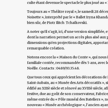
culte étant devenue le spectacle le plus joué au « 
Toujours au « Théâtre royal », le samedi 28 déc
Noisette », interprété par le « Ballet Iryna Khan
bien sûr, de Piotr Ilitch Tchaïkovski.
A noter qu’il s’agit, ici, d’une version simplifiée
dont la narration permet un accès plus aisé aux pl
dimensions qu’en projections digitales, apporta
remarquable création.
Notons encore la « Maison du Conte », qui nous in
familiale contée, recommandée dès 5 ans, avec l
Noëlle. Contacts : 0489/93.35.48.
Que tous ceux qui apprécient les décorations de
Saint-Aubain, au « Musée des Arts décoratifs », si
édifié au XIIIè siècle et rénové au XVIIIè siècle,
festive, due au goût de son conservateur, Fabrice 
même entrée du « Pôle muséal des Bateliers », no
nouveau « Musée archéologique », l’ancien ayant