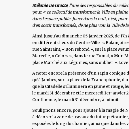
Mélanie De Groote
,
l’une des responsables du colle
pour
« ce collectif de transformer la Ville en plai
dans l’espace public. Jouer dans la nuit, c’est, pou
d’en sortir transformés, de ne plus voir la Ville de 
Ainsi, jusqu’au dimanche 05 janvier 2025, de 17
en différents lieux du Centre-Ville : « Balançoires
rue Saintraint, « Bon rebond », sur la place Maur
Marcelle, « Colors », dans le rue Fumal, « Mur-Mu
place Marché aux Légumes, sans oublier « Love 
A noter encore la présence d’un sapin conique d
qu’à Jambes, sur la place de la Francophonie, d’u
que la Citadelle s’illuminera en jaune et rouge, l
le mardi 31 décembre et le mercredi 1er janvier 202
Confluence, le mardi 31 décembre, à minuit.
Soulignons encore, pour ajouter à la magie de Noël
à décorer la zone de travaux du futur piétonnier, 
exposées le long du chantier, ainsi que dans les 