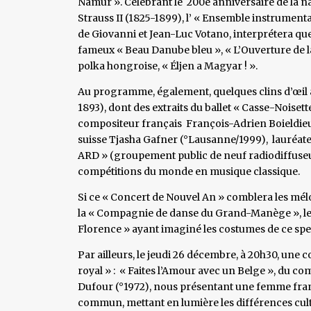
Namur ». Célébrant le 200è anniversaire de la 
Strauss II (1825-1899), l’ « Ensemble instrumental
de Giovanni et Jean-Luc Votano, interprétera quel
fameux « Beau Danube bleu », « L’Ouverture de 
polka hongroise, « Éljen a Magyar ! ».
Au programme, également, quelques clins d’œil a
1893), dont des extraits du ballet « Casse-Noise
compositeur français François-Adrien Boieldieu (
suisse Tjasha Gafner (°Lausanne/1999), lauréate,
ARD » (groupement public de neuf radiodiffuseur
compétitions du monde en musique classique.
Si ce « Concert de Nouvel An » comblera les mél
la « Compagnie de danse du Grand-Manège », le
Florence » ayant imaginé les costumes de ce spe
Par ailleurs, le jeudi 26 décembre, à 20h30, une
royal » : « Faites l’Amour avec un Belge », du 
Dufour (°1972), nous présentant une femme fra
commun, mettant en lumière les différences cultu