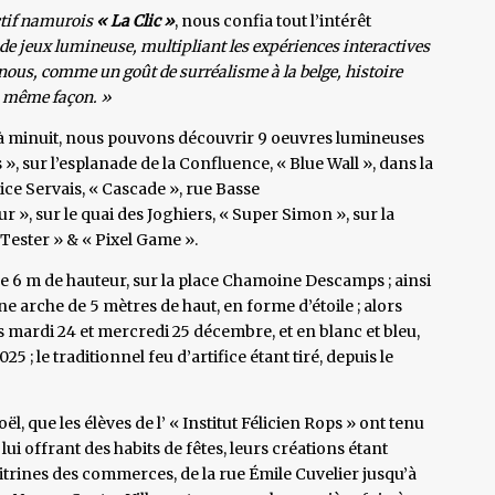
ctif namurois
« La Clic »
, nous confia tout l’intérêt
ne de jeux lumineuse, multipliant les expériences interactives
r nous, comme un goût de surréalisme à la belge, histoire
la même façon. »
h à minuit, nous pouvons découvrir 9 oeuvres lumineuses
 », sur l’esplanade de la Confluence, « Blue Wall », dans la
ice Servais, « Cascade », rue Basse
r », sur le quai des Joghiers, « Super Simon », sur la
Tester » & « Pixel Game ».
e 6 m de hauteur, sur la place Chamoine Descamps ; ainsi
ne arche de 5 mètres de haut, en forme d’étoile ; alors
es mardi 24 et mercredi 25 décembre, et en blanc et bleu,
5 ; le traditionnel feu d’artifice étant tiré, depuis le
, que les élèves de l’ « Institut Félicien Rops » ont tenu
lui offrant des habits de fêtes, leurs créations étant
vitrines des commerces, de la rue Émile Cuvelier jusqu’à