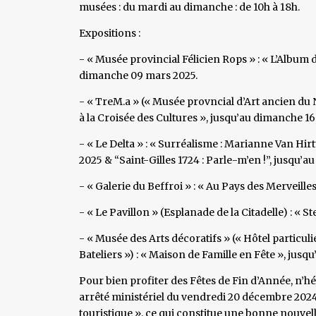
musées : du mardi au dimanche : de 10h à 18h.
Expositions :
- « Musée provincial Félicien Rops » : « L’Album d
dimanche 09 mars 2025.
- « TreM.a » (« Musée provncial d’Art ancien du 
à la Croisée des Cultures », jusqu’au dimanche 16
- « Le Delta » : « Surréalisme : Marianne Van Hir
2025 & “Saint-Gilles 1724 : Parle-m’en !”, jusqu’a
- « Galerie du Beffroi » : « Au Pays des Merveille
- « Le Pavillon » (Esplanade de la Citadelle) : « 
- « Musée des Arts décoratifs » (« Hôtel particu
Bateliers ») : « Maison de Famille en Fête », jusq
Pour bien profiter des Fêtes de Fin d’Année, n’h
arrêté ministériel du vendredi 20 décembre 202
touristique », ce qui constitue une bonne nouve