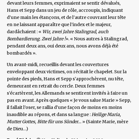
devant leurs femmes, exprimaient se sentir dévalués,
Hans et Sepp dans un jeu de rôle, accroupis, indiquant
d’une main les étançons, et de l’autre couvrant leur tête
en ne laissant apparaître que l’index et le majeur,
dardâchaient : «
Wir, zwei Jahre Stalingrad, auch
Bombardierung. Zwei Jahre !
». « Nous autres à Stalingrad,
pendant deux ans, oui deux ans, nous avons déjà été
bombardés ».
Un avant-midi, recueillis devant les couvertures
enveloppant deux victimes, on récitait le chapelet. Sur la
pointe des pieds, Hans et Sepp s’approchèrent, nu tête,
demeurant en retrait du cercle. Deux femmes
s’écartèrent, les Allemands se sentirent invités à faire un
pas en avant. Après quelques « Je vous salue Marie » Sepp,
il fallait l’oser, se rallia d’une façon de moins en moins
inaudible au répons, et dans sa langue :
Heilige Maria,
Mutter Gottes, Bitte für uns Sünder…
» (Sainte Marie, mère
de Dieu…)