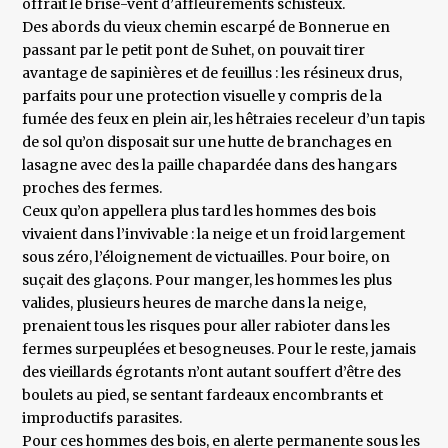
offrait le brise-vent d’affleurements schisteux.
Des abords du vieux chemin escarpé de Bonnerue en
passant par le petit pont de Suhet, on pouvait tirer
avantage de sapinières et de feuillus : les résineux drus,
parfaits pour une protection visuelle y compris de la
fumée des feux en plein air, les hêtraies receleur d’un tapis
de sol qu’on disposait sur une hutte de branchages en
lasagne avec des la paille chapardée dans des hangars
proches des fermes.
Ceux qu’on appellera plus tard les hommes des bois
vivaient dans l’invivable : la neige et un froid largement
sous zéro, l’éloignement de victuailles. Pour boire, on
suçait des glaçons. Pour manger, les hommes les plus
valides, plusieurs heures de marche dans la neige,
prenaient tous les risques pour aller rabioter dans les
fermes surpeuplées et besogneuses. Pour le reste, jamais
des vieillards égrotants n’ont autant souffert d’être des
boulets au pied, se sentant fardeaux encombrants et
improductifs parasites.
Pour ces hommes des bois, en alerte permanente sous les