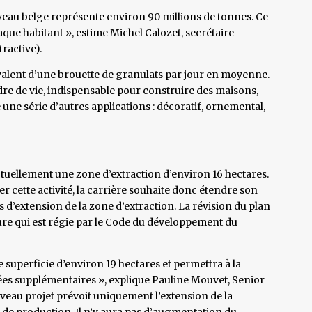
eau belge représente environ 90 millions de tonnes. Ce
que habitant », estime Michel Calozet, secrétaire
tractive).
lent d’une brouette de granulats par jour en moyenne.
re de vie, indispensable pour construire des maisons,
 une série d’autres applications : décoratif, ornemental,
ctuellement une zone d’extraction d’environ 16 hectares.
 cette activité, la carrière souhaite donc étendre son
d’extension de la zone d’extraction. La révision du plan
dure qui est régie par le Code du développement du
 superficie d’environ 19 hectares et permettra à la
ées supplémentaires », explique Pauline Mouvet, Senior
eau projet prévoit uniquement l’extension de la
 de production. Il n’y aura pas d’augmentation du