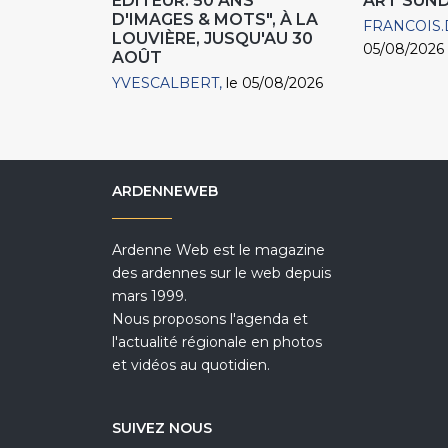
EDITEUR. 50 ANS
ART SUN
D'IMAGES & MOTS", À LA
FRANCOIS.
LOUVIÈRE, JUSQU'AU 30
05/08/2026
AOÛT
YVESCALBERT
le 05/08/2026
ARDENNEWEB
Ardenne Web est le magazine
des ardennes sur le web depuis
mars 1999.
Nous proposons l'agenda et
l'actualité régionale en photos
et vidéos au quotidien.
SUIVEZ NOUS