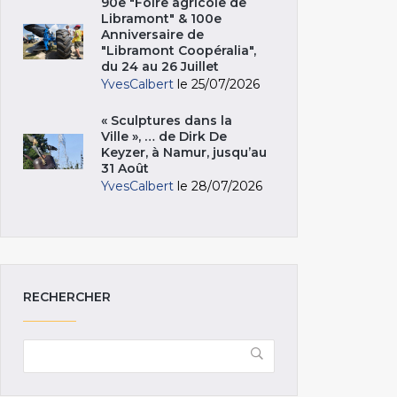
90e "Foire agricole de
Libramont" & 100e
Anniversaire de
"Libramont Coopéralia",
du 24 au 26 Juillet
YvesCalbert
le 25/07/2026
« Sculptures dans la
Ville », … de Dirk De
Keyzer, à Namur, jusqu’au
31 Août
YvesCalbert
le 28/07/2026
RECHERCHER