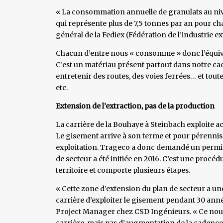
« La consommation annuelle de granulats au niv
qui représente plus de 7,5 tonnes par an pour cha
général de la Fediex (Fédération de l’industrie ex
Chacun d’entre nous « consomme » donc l’équiva
C’est un matériau présent partout dans notre cad
entretenir des routes, des voies ferrées… et toute
etc.
Extension de l’extraction, pas de la production
La carrière de la Bouhaye à Steinbach exploite a
Le gisement arrive à son terme et pour pérenniser
exploitation. Trageco a donc demandé un permis 
de secteur a été initiée en 2016. C’est une procé
territoire et comporte plusieurs étapes.
« Cette zone d’extension du plan de secteur a une
carrière d’exploiter le gisement pendant 30 ann
Project Manager chez CSD Ingénieurs. « Ce nouv
carrière, mais pas d’augmentation de la cadence