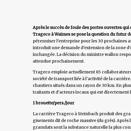
Après le succès de foule des portes ouvertes qui
Trageco à Waimes se pose la question du futur de
pérenniser l’entreprise pour les 30 prochaines a
introduit une demande d’extension de la zone d’e
inchangée. La décision du ministre wallon respo
attendue prochainement.
Trageco emploie actuellement 85 collaborateurs
société de transport liée à l’activité de la carriè
chantiers situés dans un rayon de 30 km. En plus 
traitants et d’acteurs locaux qui est directement lié
1 brouette/pers./jour
La carrière Trageco à Steinbach produit des granul
gisements dit de roche massive (du grès). Après l
granulats sont la substance naturelle la plus c