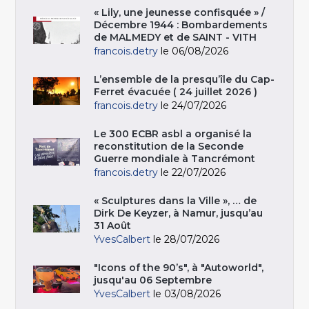
« Lily, une jeunesse confisquée » /
Décembre 1944 : Bombardements
de MALMEDY et de SAINT - VITH
francois.detry
le 06/08/2026
L’ensemble de la presqu’île du Cap-
Ferret évacuée ( 24 juillet 2026 )
francois.detry
le 24/07/2026
Le 300 ECBR asbl a organisé la
reconstitution de la Seconde
Guerre mondiale à Tancrémont
francois.detry
le 22/07/2026
« Sculptures dans la Ville », … de
Dirk De Keyzer, à Namur, jusqu’au
31 Août
YvesCalbert
le 28/07/2026
"Icons of the 90’s", à "Autoworld",
jusqu'au 06 Septembre
YvesCalbert
le 03/08/2026