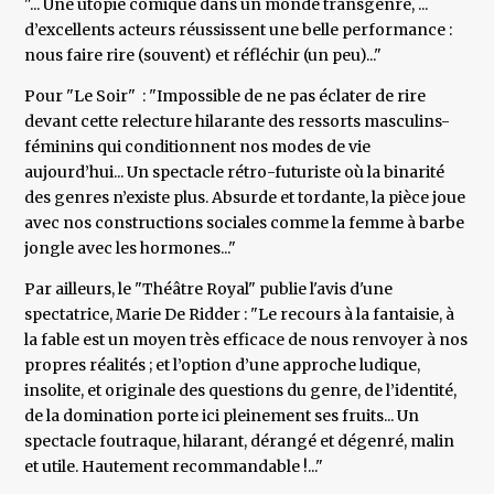
"... Une utopie comique dans un monde transgenre, ...
d’excellents acteurs réussissent une belle performance :
nous faire rire (souvent) et réfléchir (un peu)..."
Pour "Le Soir" : "Impossible de ne pas éclater de rire
devant cette relecture hilarante des ressorts masculins-
féminins qui conditionnent nos modes de vie
aujourd’hui... Un spectacle rétro-futuriste où la binarité
des genres n’existe plus. Absurde et tordante, la pièce joue
avec nos constructions sociales comme la femme à barbe
jongle avec les hormones..."
Par ailleurs, le "Théâtre Royal" publie l'avis d'une
spectatrice, Marie De Ridder : "Le recours à la fantaisie, à
la fable est un moyen très efficace de nous renvoyer à nos
propres réalités ; et l’option d’une approche ludique,
insolite, et originale des questions du genre, de l’identité,
de la domination porte ici pleinement ses fruits... Un
spectacle foutraque, hilarant, dérangé et dégenré, malin
et utile. Hautement recommandable !..."