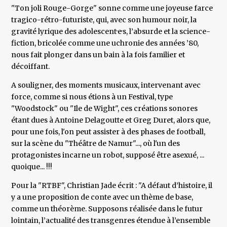
"Ton joli Rouge-Gorge" sonne comme une joyeuse farce
tragico-rétro-futuriste, qui, avec son humour noir, la
gravité lyrique des adolescent·e·s, l’absurde et la science-
fiction, bricolée comme une uchronie des années ’80,
nous fait plonger dans un bain à la fois familier et
décoiffant.
A souligner, des moments musicaux, intervenant avec
force, comme si nous étions à un Festival, type
"Woodstock" ou "Ile de Wight", ces créations sonores
étant dues à Antoine Delagoutte et Greg Duret, alors que,
pour une fois, l'on peut assister à des phases de football,
sur la scène du "Théâtre de Namur"..., où l'un des
protagonistes incarne un robot, supposé être asexué, ...
quoique... !!!
Pour la "RTBF", Christian Jade écrit : "A défaut d’histoire, il
y a une proposition de conte avec un thème de base,
comme un théorème. Supposons réalisée dans le futur
lointain, l’actualité des transgenres étendue à l’ensemble