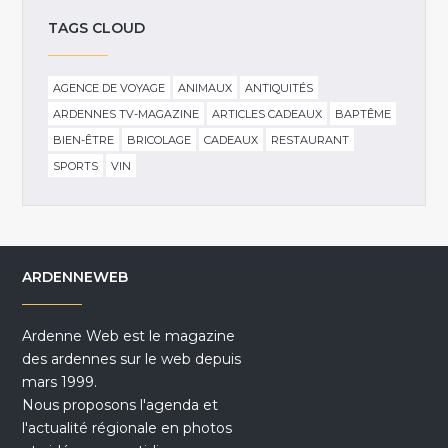
TAGS CLOUD
AGENCE DE VOYAGE
ANIMAUX
ANTIQUITÉS
ARDENNES TV-MAGAZINE
ARTICLES CADEAUX
BAPTÊME
BIEN-ÊTRE
BRICOLAGE
CADEAUX
RESTAURANT
SPORTS
VIN
ARDENNEWEB
Ardenne Web est le magazine
des ardennes sur le web depuis
mars 1999.
Nous proposons l'agenda et
l'actualité régionale en photos