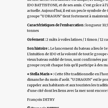
IDO BATTISTONE, et de ses amis. C’est grâce à l’
actuelle. Aujourd’hui, il est un peu le symbole de
groupe “U DRAGUN” tient fortement à maintenir
Caractéristiques de l’embarcation :
longueur 10,5 
tonnes
Gréement :
2 mâts à voiles latines / 1 timon / 12 
Son histoire :.
Le lancement du bateau a lieu le 1er
L’intuition de IDO et la volonté de tout le group
vieux bateau oublié de tous, sont confirmées par
groupe reçoit chaque fois qu’il participe à des ma
« Stella Maris » :
Cette fête traditionnelle en l’ho
dimanche du mois d’août. “U DRAGUN” est le prot
rappeler aux habitants et aux touristes les traditi
d’une cité dont les liens avec la mer sont encore t
François DETRY