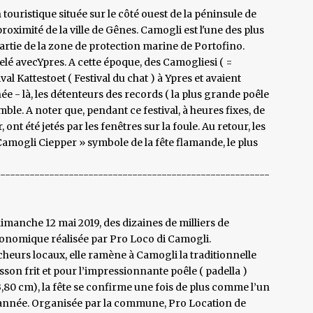
touristique située sur le côté ouest de la péninsule de
 proximité de la ville de Gênes. Camogli est l'une des plus
rtie de la zone de protection marine de Portofino.
elé avecYpres. A cette époque, des Camogliesi ( =
val Kattestoet ( Festival du chat ) à Ypres et avaient
 - là, les détenteurs des records ( la plus grande poêle
mble. A noter que, pendant ce festival, à heures fixes, de
nt été jetés par les fenêtres sur la foule. Au retour, les
Camogli Ciepper » symbole de la fête flamande, le plus
--------------------------------------------------------
 dimanche 12 mai 2019, des dizaines de milliers de
ronomique réalisée par Pro Loco di Camogli.
cheurs locaux, elle ramène à Camogli la traditionnelle
son frit et pour l’impressionnante poêle ( padella )
,80 cm), la fête se confirme une fois de plus comme l’un
l’année. Organisée par la commune, Pro Location de