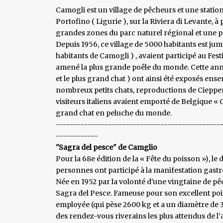
Camogli est un village de pêcheurs et une station 
Portofino ( Ligurie ), sur la Riviera di Levante, à
grandes zones du parc naturel régional et une pa
Depuis 1956, ce village de 5000 habitants est jum
habitants de Camogli ) , avaient participé au Festi
amené la plus grande poêle du monde. Cette année
et le plus grand chat ) ont ainsi été exposés ense
nombreux petits chats, reproductions de Ciepper, o
visiteurs italiens avaient emporté de Belgique « 
grand chat en peluche du monde.
-----------------------------------------------
------------
"Sagra del pesce" de Camglio
Pour la 68e édition de la « Fête du poisson »), le
personnes ont participé à la manifestation gast
Née en 1952 par la volonté d'une vingtaine de pê
Sagra del Pesce. Fameuse pour son excellent pois
employée (qui pèse 2600 kg et a un diamètre de 3
des rendez-vous riverains les plus attendus de 