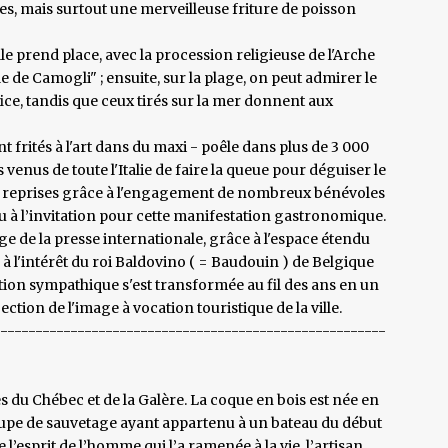
acles, mais surtout une merveilleuse friture de poisson
elle prend place, avec la procession religieuse de l'Arche
de Camogli" ; ensuite, sur la plage, on peut admirer le
fice, tandis que ceux tirés sur la mer donnent aux
frités à l'art dans du maxi - poêle dans plus de 3 000
s venus de toute l'Italie de faire la queue pour déguiser le
ieurs reprises grâce à l'engagement de nombreux bénévoles
 à l’invitation pour cette manifestation gastronomique.
age de la presse internationale, grâce à l'espace étendu
à l'intérêt du roi Baldovino ( = Baudouin ) de Belgique
dition sympathique s'est transformée au fil des ans en un
on de l'image à vocation touristique de la ville.
--------------------------------------------------------
es du Chébec et de la Galère. La coque en bois est née en
upe de sauvetage ayant appartenu à un bateau du début
e l’esprit de l’homme qui l’a ramenée à la vie, l’artisan