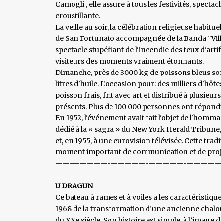
Camogli , elle assure à tous les festivités, spect
croustillante.
La veille au soir, la célébration religieuse habitu
de San Fortunato accompagnée de la Banda "Ville 
spectacle stupéfiant de l'incendie des feux d'arti
visiteurs des moments vraiment étonnants.
Dimanche, près de 3000 kg de poissons bleus sont 
litres d'huile. L’occasion pour: des milliers d'hôte
poisson frais, frit avec art et distribué à plus
présents. Plus de 100 000 personnes ont répondu
En 1952, l'événement avait fait l'objet de l'homm
dédié à la « sagra » du New York Herald Tribune, 
et, en 1955, à une eurovision télévisée. Cette tra
moment important de communication et de projecti
-----------------------------------------------
---------------
U DRAGUN
Ce bateau à rames et à voiles a les caractéristiqu
1968 de la transformation d’une ancienne chalo
du XXe siècle. Son histoire est simple, à l’image d