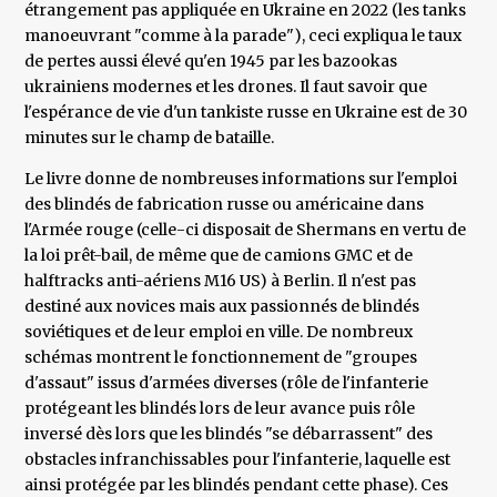
étrangement pas appliquée en Ukraine en 2022 (les tanks
manoeuvrant "comme à la parade"), ceci expliqua le taux
de pertes aussi élevé qu'en 1945 par les bazookas
ukrainiens modernes et les drones. Il faut savoir que
l'espérance de vie d'un tankiste russe en Ukraine est de 30
minutes sur le champ de bataille.
Le livre donne de nombreuses informations sur l'emploi
des blindés de fabrication russe ou américaine dans
l'Armée rouge (celle-ci disposait de Shermans en vertu de
la loi prêt-bail, de même que de camions GMC et de
halftracks anti-aériens M16 US) à Berlin. Il n'est pas
destiné aux novices mais aux passionnés de blindés
soviétiques et de leur emploi en ville. De nombreux
schémas montrent le fonctionnement de "groupes
d'assaut" issus d'armées diverses (rôle de l'infanterie
protégeant les blindés lors de leur avance puis rôle
inversé dès lors que les blindés "se débarrassent" des
obstacles infranchissables pour l'infanterie, laquelle est
ainsi protégée par les blindés pendant cette phase). Ces